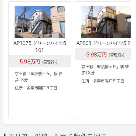
AP1075 グリーンハイツ5
AP803 グリーンハイツ5 20
101
5.98万円
（管理費:-）
5.98万円
（管理費:-）
京王線「
聖蹟桜ヶ丘
」駅 徒
歩13分
京王線「
聖蹟桜ヶ丘
」駅 徒
歩13分
住所：多摩市関戸５丁目
住所：多摩市関戸５丁目