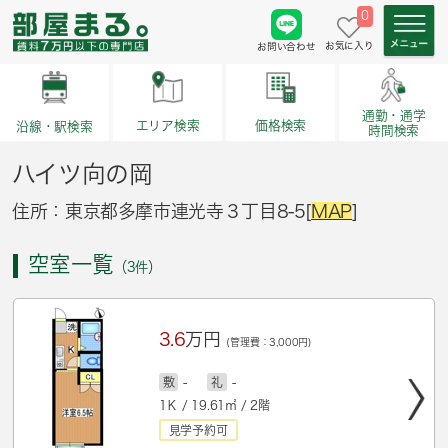
0
お気に入り
お問い合わせ
通勤・通学
価格検索
エリア検索
沿線・駅検索
時間検索
ハイツ向の岡
住所：東京都多摩市連光寺３丁目8-5[
MAP
]
空室一覧
（3件）
3.6
万円
(管理費：3,000円)
敷
-
礼
-
1Ｋ / 19.61㎡ / 2階
見学予約可