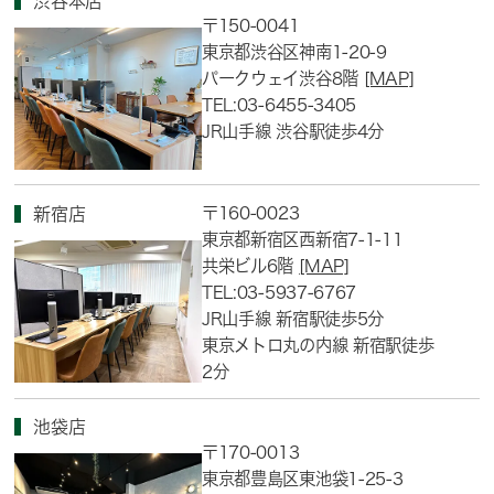
渋谷本店
〒150-0041
東京都渋谷区神南1-20-9
パークウェイ渋谷8階
[MAP]
TEL:03-6455-3405
JR山手線 渋谷駅徒歩4分
〒160-0023
新宿店
東京都新宿区西新宿7-1-11
共栄ビル6階
[MAP]
TEL:03-5937-6767
JR山手線 新宿駅徒歩5分
東京メトロ丸の内線 新宿駅徒歩
2分
池袋店
〒170-0013
東京都豊島区東池袋1-25-3