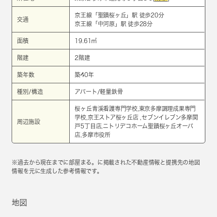
京王線
「
聖蹟桜ヶ丘
」駅 徒歩20分
交通
京王線
「
中河原
」駅 徒歩28分
面積
19.61㎡
階建
2階建
築年数
築40年
種別/構造
アパート/軽量鉄骨
桜ヶ丘青溪看護専門学校,東京多摩調理成果専門
学校,京王ストア桜ヶ丘店 ,セブンイレブン多摩関
周辺施設
戸5丁目店,ニトリデコホーム聖蹟桜ヶ丘オーパ
店,多摩市役所
※過去から現在までに部屋まる。に掲載された不動産情報と提携先の地図
情報を元に生成した参考情報です。
地図