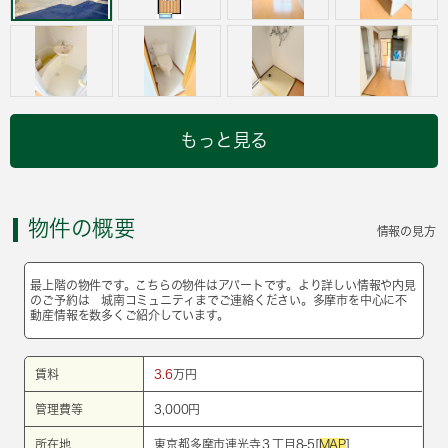
もっと見る
物件の概要
情報の見方
最上階の物件です。こちらの物件はアパートです。より詳しい情報や内見
のご予約は 城南コミュニティまでご連絡ください。多摩市を中心に不
動産情報を数多くご紹介しています。
賃料
3.6
万円
管理費等
3,000円
所在地
東京都多摩市連光寺３丁目8-5[
MAP
]