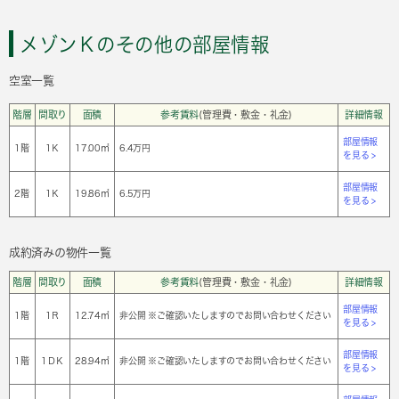
メゾンＫのその他の部屋情報
空室一覧
階層
間取り
面積
参考賃料
(管理費・敷金・礼金)
詳細情報
部屋情報
1階
1Ｋ
17.00㎡
6.4万円
を見る >
部屋情報
2階
1Ｋ
19.86㎡
6.5万円
を見る >
成約済みの物件一覧
階層
間取り
面積
参考賃料
(管理費・敷金・礼金)
詳細情報
部屋情報
1階
1Ｒ
12.74㎡
非公開 ※ご確認いたしますのでお問い合わせください
を見る >
部屋情報
1階
1ＤＫ
28.94㎡
非公開 ※ご確認いたしますのでお問い合わせください
を見る >