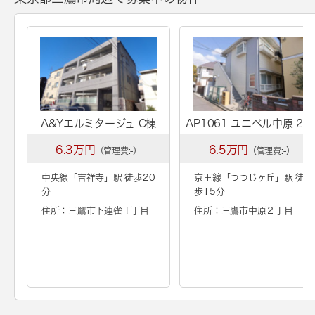
A&Yエルミタージュ C棟
AP1061 ユニベル中原 20
6.3万円
6.5万円
（管理費:-）
（管理費:-）
中央線「
吉祥寺
」駅 徒歩20
京王線「
つつじヶ丘
」駅 徒
分
歩15分
住所：三鷹市下連雀１丁目
住所：三鷹市中原２丁目