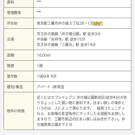
賃料
****
管理費等
****
所在地
東京都三鷹市井の頭３丁目26－13[
MAP
]
京王井の頭線「
井の頭公園
」駅 徒歩3分
交通
中央線「
吉祥寺
」駅 徒歩15分
京王井の頭線「
三鷹台
」駅 徒歩14分
面積
16.00㎡
階建
1階
築年数
1989年 4月
種別/構造
アパート /鉄骨造
近くにはセブンイレブン 井の頭公園駅前店(徒歩4分)があ
りちょっとした買い物に便利です。住まい探しの条件と
いうのは、人によって異なります。 城南コミュニティ
物件の特徴
なら、お客様の希望条件にマッチしたお部屋をお探しし
ますので、三鷹市周辺の住まい探しはお任せ下さい。井
の頭恩賜公園まで２分