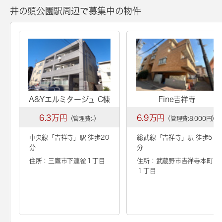
井の頭公園駅周辺で募集中の物件
A&Yエルミタージュ C棟
Fine吉祥寺
6.3万円
6.9万円
（管理費:-）
（管理費:8,000円）
中央線「
吉祥寺
」駅 徒歩20
総武線「
吉祥寺
」駅 徒歩5
分
分
住所：三鷹市下連雀１丁目
住所：武蔵野市吉祥寺本町
１丁目