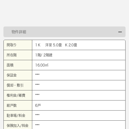
物件詳細
間取り
1Ｋ 洋室 5.0畳 K 2.0畳
所在階
1階/ 2階建
面積
16.00㎡
保証金
****
償却・敷引
****
権利金/雑費
****
総戸数
6戸
駐車場/料金
****
保険加入/料金
****