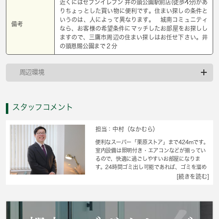
近くにはセブンイレブン 井の頭公園駅前店(徒歩4分)があ
りちょっとした買い物に便利です。住まい探しの条件と
いうのは、人によって異なります。 城南コミュニティ
備考
なら、お客様の希望条件にマッチしたお部屋をお探しし
ますので、三鷹市周辺の住まい探しはお任せ下さい。井
の頭恩賜公園まで２分
周辺環境
スタッフコメント
担当：中村（なかむら）
便利なスーパー「栗原ストア」まで424mです。
室内設備は照明付き・エアコンなどが揃ってい
るので、快適に過ごしやすいお部屋になりま
す。24時間ゴミ出し可能であれば、ゴミを溜め
ておくために必要なゴミ箱を減らせるので部屋
[続きを読む]
をすっきり広々と使えます。収納はクロゼッ
ト・シューズボックスなど豊富なので、広々と
空間を利用することも可能です。閑静な住宅地
にあるアパートです。インターネット回線があ
る物件です。三鷹市エリアや京王井の頭線井の