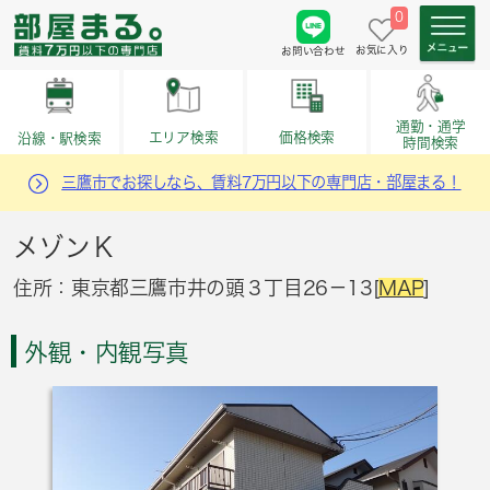
0
お気に入り
お問い合わせ
通勤・通学
価格検索
エリア検索
沿線・駅検索
時間検索
三鷹市でお探しなら、賃料7万円以下の専門店・部屋まる！
メゾンＫ
住所：東京都三鷹市井の頭３丁目26－13[
MAP
]
外観・内観写真