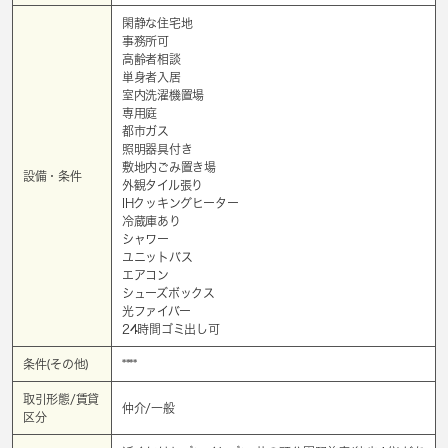
閑静な住宅地
事務所可
高齢者相談
単身者入居
室内洗濯機置場
専用庭
都市ガス
照明器具付き
敷地内ごみ置き場
設備・条件
外観タイル張り
IHクッキングヒーター
冷蔵庫あり
シャワー
ユニットバス
エアコン
シューズボックス
光ファイバー
24時間ゴミ出し可
条件(その他)
****
取引形態/賃貸
仲介/一般
区分