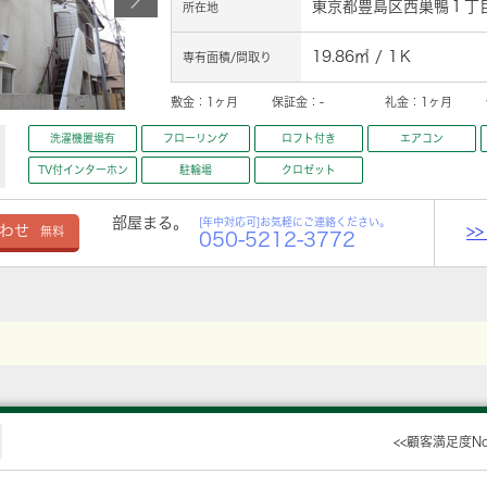
東京都豊島区西巣鴨１丁目
所在地
19.86㎡ / 1Ｋ
専有面積/間取り
敷金：
1ヶ月
保証金：
-
礼金：
1ヶ月
洗濯機置場有
フローリング
ロフト付き
エアコン
TV付インターホン
駐輪場
クロゼット
部屋まる。
[年中対応可]お気軽にご連絡ください。
>
わせ
無料
050-5212-3772
<<顧客満足度N