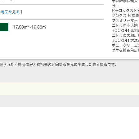
東京医療保健大
分
ピーコックスト
地図を見る
]
サンクス 経堂
ファミリーマー
ニトリ赤羽店
約
17.00㎡～19.86㎡
BOOKOFF赤
ニトリ東大和店
BOOKOFF大
ポニークリーニ
ゲオ板橋駅前店
載された不動産情報と提携先の地図情報を元に生成した参考情報です。