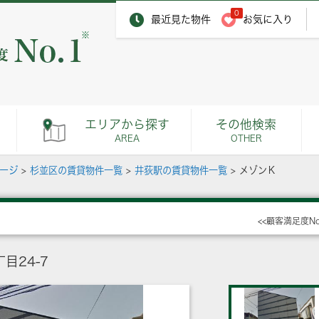
0
最近見た物件
お気に入り
※
エリアから探す
その他検索
AREA
OTHER
ページ
>
杉並区の賃貸物件一覧
>
井荻駅の賃貸物件一覧
>
メゾンＫ
<<顧客満足度N
目24-7