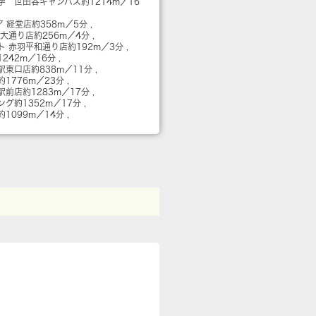
学 世田谷キャンパス
約1214m／16
ア 経堂店
約358m／5分
農大通り店
約256m／4分
ト 赤羽平和通り店
約192m／3分
1242m／16分
羽駅東口店
約838m／11分
約1776m／23分
塚駅前店
約1283m／17分
ング
約1352m／17分
約1099m／14分