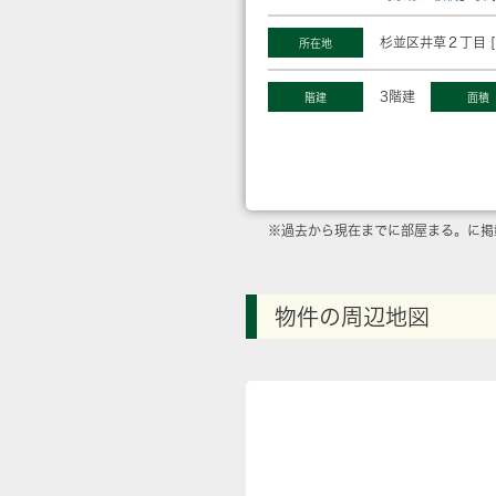
杉並区井草２丁目 [
所在地
3階建
階建
面積
※過去から現在までに部屋まる。に掲
物件の周辺地図