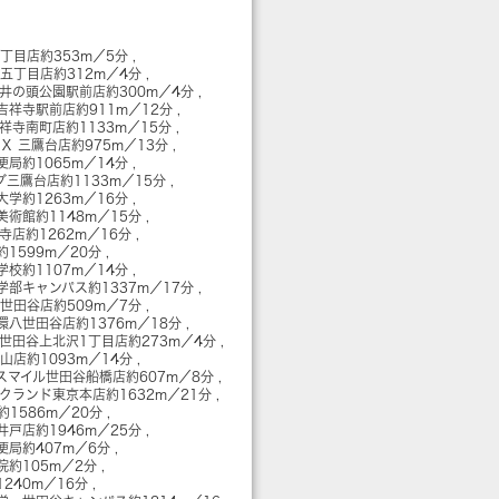
三丁目店
約353m／5分
頭五丁目店
約312m／4分
 井の頭公園駅前店
約300m／4分
吉祥寺駅前店
約911m／12分
吉祥寺南町店
約1133m／15分
Ｘ 三鷹台店
約975m／13分
便局
約1065m／14分
グ三鷹台店
約1133m／15分
大学
約1263m／16分
美術館
約1148m／15分
祥寺店
約1262m／16分
約1599m／20分
学校
約1107m／14分
学部キャンパス
約1337m／17分
 世田谷店
約509m／7分
環八世田谷店
約1376m／18分
 世田谷上北沢1丁目店
約273m／4分
幡山店
約1093m／14分
スマイル世田谷船橋店
約607m／8分
ックランド東京本店
約1632m／21分
約1586m／20分
高井戸店
約1946m／25分
便局
約407m／6分
院
約105m／2分
1240m／16分