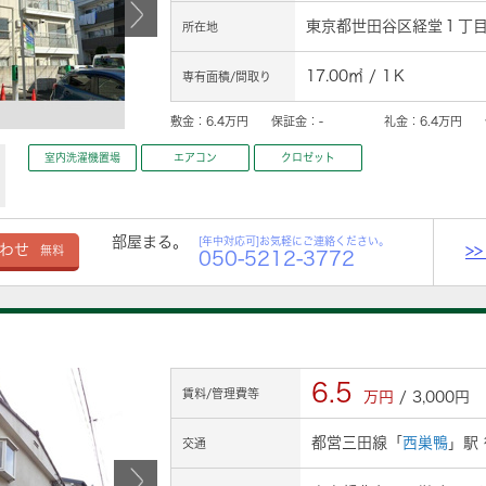
東京都世田谷区経堂１丁目1
所在地
17.00㎡ / 1Ｋ
専有面積/間取り
敷金：
6.4万円
保証金：
-
礼金：
6.4万円
室内洗濯機置場
エアコン
クロゼット
部屋まる。
[年中対応可]お気軽にご連絡ください。
>
わせ
無料
050-5212-3772
6.5
賃料/管理費等
万円
/ 3,000円
都営三田線「
西巣鴨
」駅
交通