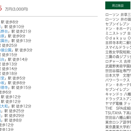
周辺施設
5
万円(3,000円)
ローソン 井草
ローソン 井の
」駅 徒歩8分
セブンイレブン
草
」駅 徒歩10分
ドン・キホーテ
高野台
」駅 徒歩21分
ミニストップ 
前原
」駅 徒歩9分
Ｏｄａｋｙｕ Ｏ
薬園台
」駅 徒歩13分
吉祥寺本町二郵
 徒歩25分
スマイルドラッ
の頭公園
」駅 徒歩3分
立教女学院短期
 徒歩15分
三鷹の森ジブリ
鷹台
」駅 徒歩14分
ロヂャース 吉
 徒歩13分
武蔵野美術学園
 徒歩14分
世田谷福祉専門
 徒歩18分
日本大学 文理
経堂
」駅 徒歩5分
パワーラークス
の坂
」駅 徒歩8分
ドン・キホーテ
豪徳寺
」駅 徒歩15分
セブンイレブン
徒歩6分
キャンドゥ 八
」駅 徒歩12分
ドラッグストア
」駅 徒歩12分
ヤマダ電機 テ
蔵大和
」駅 徒歩12分
THE SPA成城
山
」駅 徒歩25分
TSUTAYA 下
坂
」駅 徒歩29分
世田谷八幡山郵
鴨
」駅 徒歩8分
東京ロシア語学
徒歩12分
東京農業大学
約
徒歩13分