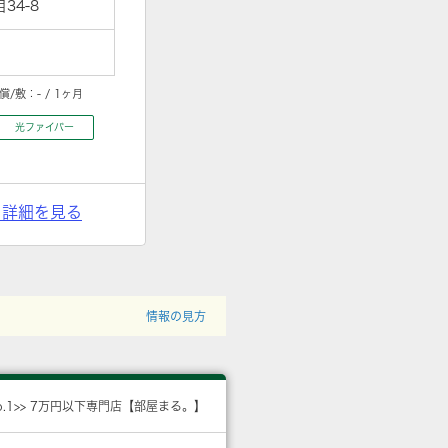
34-8
償/敷：
- / 1ヶ月
光ファイバー
> 詳細を見る
情報の見方
o.1>> 7万円以下専門店【部屋まる。】