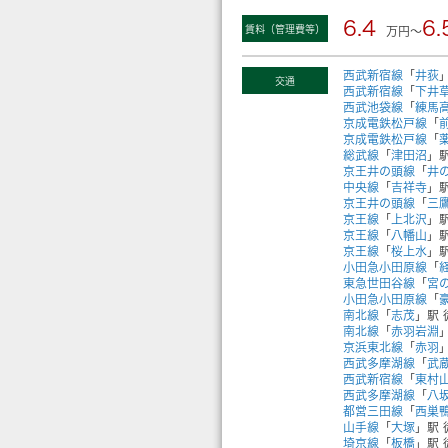
6.4
6.
賃料（管理費等）
万円～
西武新宿線
「
井荻
交通
西武新宿線
「
下井
西武池袋線
「
練馬
京成電鉄松戸線
「
京成電鉄松戸線
「
総武線
「
津田沼
」駅
京王井の頭線
「
井
中央線
「
吉祥寺
」駅
京王井の頭線
「
三
京王線
「
上北沢
」駅
京王線
「
八幡山
」駅
京王線
「
桜上水
」駅
小田急小田原線
「
東急世田谷線
「
宮
小田急小田原線
「
南北線
「
志茂
」駅 
南北線
「
赤羽岩淵
京浜東北線
「
赤羽
西武多摩湖線
「
武
西武新宿線
「
東村
西武多摩湖線
「
八
都営三田線
「
西巣
山手線
「
大塚
」駅 
埼京線
「
板橋
」駅 