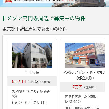
メゾン高円寺周辺で募集中の物件
東京都中野区周辺で募集中の物件
１１号館
AP30 メゾン・ド・マルス
（都立家政）
6.1万円
（管理費:3,000円）
7万円
（管理費:-）
丸ノ内線「
新中野
」駅 徒歩
5分
西武新宿線「
都立家政
」
駅 徒歩4分
住所：中野区中央５丁目
住所：中野区若宮３丁目