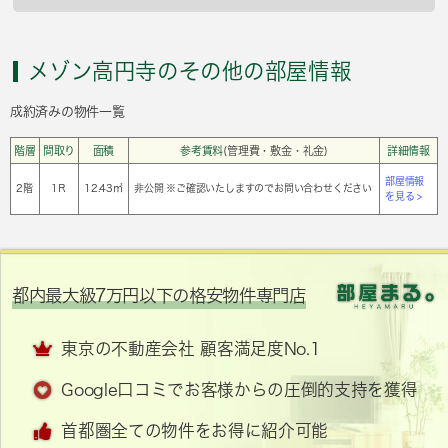
メゾン高円寺のその他の部屋情報
成約済みの物件一覧
階層
間取り
面積
参考賃料
(管理費・敷金・礼金)
詳細情報
部屋情報
2階
1Ｒ
12.43㎡
非公開 ※ご確認いたしますのでお問い合わせください
を見る >
都内最大級7万円以下の格安物件専門店
東京の不動産会社 顧客満足度No.1
Google口コミでお客様からの圧倒的支持を獲得
首都圏全ての物件をお得に紹介可能