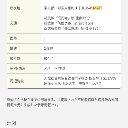
所在地
東京都中野区大和町４丁目35-6[
MAP
]
総武線
「
高円寺
」駅 徒歩15分
交通
総武線
「
阿佐ケ谷
」駅 徒歩15分
西武新宿線
「
都立家政
」駅 徒歩17分
面積
-
階建
2階建
築年数
築41年
種別/構造
アパート/木造
河北総合病院看護専門学校,かねきや ,TSUTAYA
周辺施設
阿佐ヶ谷店,明治大学 中野キャンパス
※過去から現在までに部屋まる。に掲載された不動産情報と提携先の地図
情報を元に生成した参考情報です。
地図