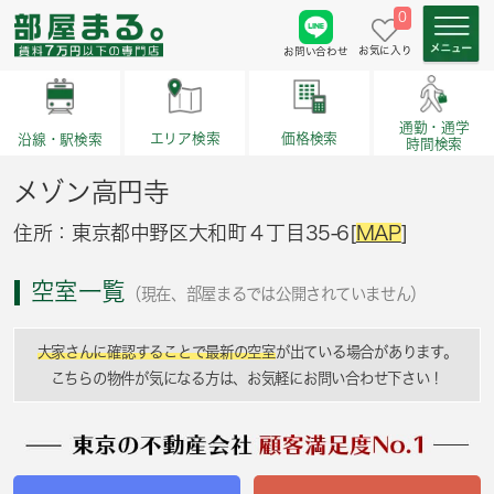
0
お気に入り
お問い合わせ
通勤・通学
価格検索
エリア検索
沿線・駅検索
時間検索
メゾン高円寺
住所：東京都中野区大和町４丁目35-6[
MAP
]
空室一覧
（現在、部屋まるでは公開されていません）
大家さんに確認することで最新の空室
が出ている場合があります。
こちらの物件が気になる方は、お気軽にお問い合わせ下さい！