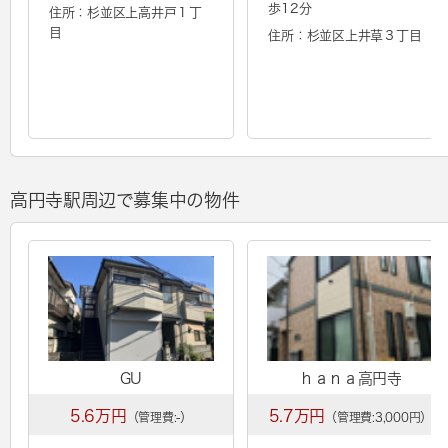
歩12分
住所：杉並区上高井戸１丁
目
住所：杉並区上井草３丁目
高円寺駅周辺で募集中の物件
GU
ｈａｎａ高円寺
5.6万円
5.7万円
（管理費:-）
（管理費:3,000円）