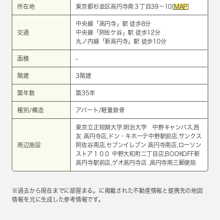
所在地
東京都杉並区高円寺南３丁目39－10[
MAP
]
中央線
「
高円寺
」駅 徒歩8分
交通
中央線
「
阿佐ケ谷
」駅 徒歩12分
丸ノ内線
「
新高円寺
」駅 徒歩10分
面積
-
階建
3階建
築年数
築35年
種別/構造
アパート/軽量鉄骨
東京立正短期大学,明治大学 中野キャンパス,西
友 高円寺店,ドン・キホーテ中野駅前店,サンクス
周辺施設
阿佐谷南店,セブンイレブン 高円寺南店,ローソン
ストア１００ 中野大和町二丁目店,BOOKOFF新
高円寺駅前店,ゲオ高円寺店 ,高円寺南三郵便局
※過去から現在までに部屋まる。に掲載された不動産情報と提携先の地図
情報を元に生成した参考情報です。