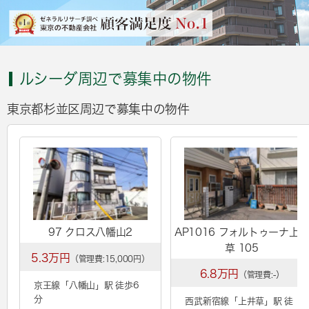
ルシーダ周辺で募集中の物件
東京都杉並区周辺で募集中の物件
97 クロス八幡山2
AP1016 フォルトゥーナ上
草 105
5.3万円
（管理費:15,000円）
6.8万円
（管理費:-）
京王線「
八幡山
」駅 徒歩6
分
西武新宿線「
上井草
」駅 徒