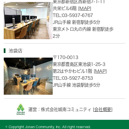
東京都新宿区西新宿7-1-11
共栄ビル6階
[MAP]
TEL:03-5937-6767
JR山手線 新宿駅徒歩5分
東京メトロ丸の内線 新宿駅徒歩
2分
池袋店
〒170-0013
東京都豊島区東池袋1-25-3
第2はやかわビル1階
[MAP]
TEL:03-5927-8753
JR山手線 池袋駅徒歩5分
運営：株式会社城南コミュニティ [
会社概要
]
© Copyright Jonan Community, Inc. All right reserved.