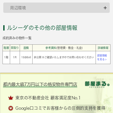
周辺環境
ルシーダのその他の部屋情報
成約済みの物件一覧
階層
間取り
面積
参考賃料
(管理費・敷金・礼金)
詳細情報
部屋情報
1階
1Ｒ
19.86㎡
非公開 ※ご確認いたしますのでお問い合わせください
を見る >
都内最大級7万円以下の格安物件専門店
東京の不動産会社 顧客満足度No.1
Google口コミでお客様からの圧倒的支持を獲得