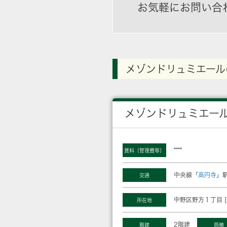
お気軽にお問い合
メゾンドリュミエール
メゾンドリュミエー
****
賃料（管理費等）
中央線「
高円寺
」駅
交通
中野区野方１丁目 [
所在地
2階建
階建
面積