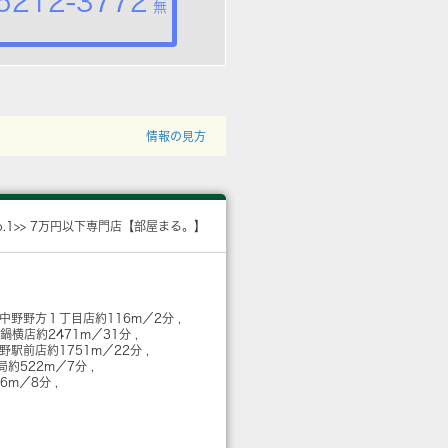
5212-3772
無
情報の見方
o.1>> 7万円以下専門店【部屋まる。】
 中野野方１丁目店
約116m／2分
野鍋横店
約2471m／31分
R中野駅前店
約1751m／22分
局
約522m／7分
96m／8分