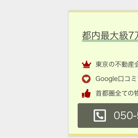
都内最大級7
東京の不動産会
Google口
首都圏全ての
050-