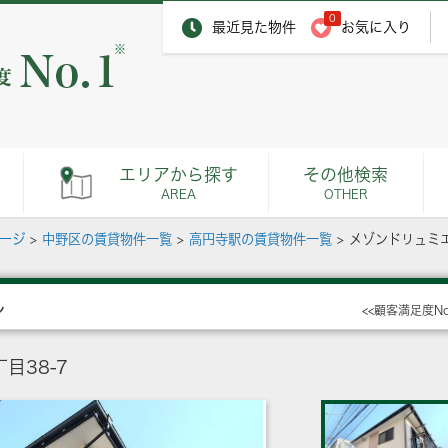
0
最近見た物件
お気に入り
※
エリアから探す
その他検索
AREA
OTHER
ページ
>
中野区の賃貸物件一覧
>
高円寺駅の賃貸物件一覧
>
メゾンドリュミ
ル
<<顧客満足度N
目38-7