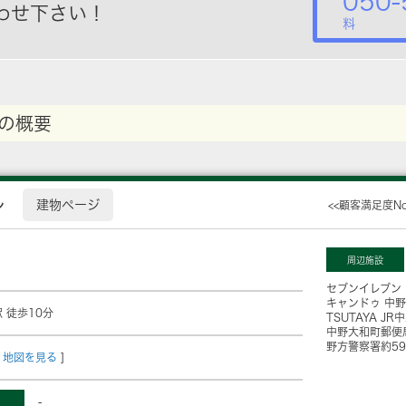
050-
わせ下さい！
料
の概要
ル
建物ページ
<<顧客満足度N
周辺施設
セブンイレブン
キャンドゥ 中
 徒歩10分
TSUTAYA J
中野大和町郵便
野方警察署
約5
地図を見る
]
-