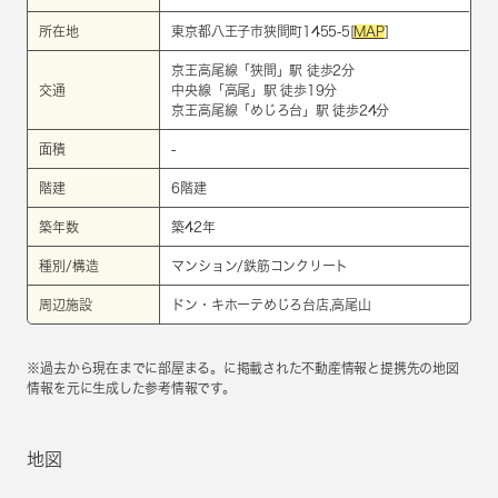
所在地
東京都八王子市狭間町1455-5[
MAP
]
京王高尾線
「
狭間
」駅 徒歩2分
交通
中央線
「
高尾
」駅 徒歩19分
京王高尾線
「
めじろ台
」駅 徒歩24分
面積
-
階建
6階建
築年数
築42年
種別/構造
マンション/鉄筋コンクリート
周辺施設
ドン・キホーテめじろ台店,高尾山
※過去から現在までに部屋まる。に掲載された不動産情報と提携先の地図
情報を元に生成した参考情報です。
地図