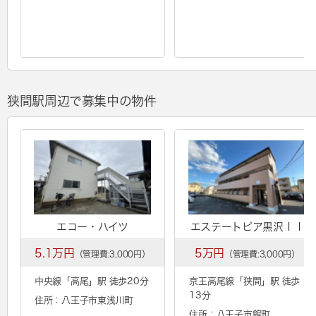
狭間駅周辺で募集中の物件
エコー・ハイツ
エステートピア黒沢ＩＩ
5.1万円
5万円
（管理費:3,000円）
（管理費:3,000円）
中央線「
高尾
」駅 徒歩20分
京王高尾線「
狭間
」駅 徒歩
13分
住所：八王子市東浅川町
住所：八王子市館町