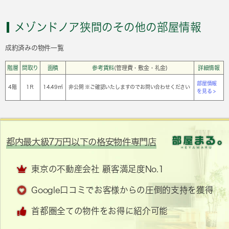
メゾンドノア狭間のその他の部屋情報
成約済みの物件一覧
階層
間取り
面積
参考賃料
(管理費・敷金・礼金)
詳細情報
部屋情報
4階
1Ｒ
14.49㎡
非公開 ※ご確認いたしますのでお問い合わせください
を見る >
都内最大級7万円以下の格安物件専門店
東京の不動産会社 顧客満足度No.1
Google口コミでお客様からの圧倒的支持を獲得
首都圏全ての物件をお得に紹介可能