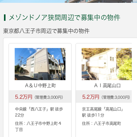
メゾンドノア狭間周辺で募集中の物件
東京都八王子市周辺で募集中の物件
Ａ＆Ｕ中野上町
ＡＩ高尾山口
5.2万円
5.2万円
（管理費:3,000円）
（管理費:3,000円）
中央線「
西八王子
」駅 徒歩
京王高尾線「
高尾山口
」
22分
駅 徒歩11分
住所：八王子市中野上町４
住所：八王子市高尾町
丁目