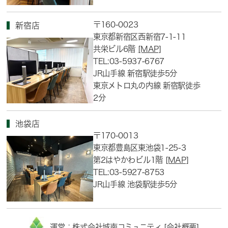
〒160-0023
新宿店
東京都新宿区西新宿7-1-11
共栄ビル6階
[MAP]
TEL:03-5937-6767
JR山手線 新宿駅徒歩5分
東京メトロ丸の内線 新宿駅徒歩
2分
池袋店
〒170-0013
東京都豊島区東池袋1-25-3
第2はやかわビル1階
[MAP]
TEL:03-5927-8753
JR山手線 池袋駅徒歩5分
運営：株式会社城南コミュニティ [
会社概要
]