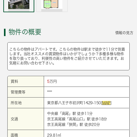
物件の概要
情報の見方
こちらの物件はアパートです。こちらの物件は駅まで徒歩で11分で到着
します。当社オススメの賃貸物件はいかがでしょうか？多種多様な物件
を取り扱っており、利便性の高い物件をご紹介させていただきます。お
気軽にお問い合わせ下さい。
賃料
5
万円
管理費等
****
所在地
東京都八王子市初沢町1429-150[
MAP
]
中央線
「
高尾
」駅 徒歩11分
交通
京王高尾線
「
高尾山口
」駅 徒歩18分
京王高尾線
「
狭間
」駅 徒歩20分
面積
29.81㎡