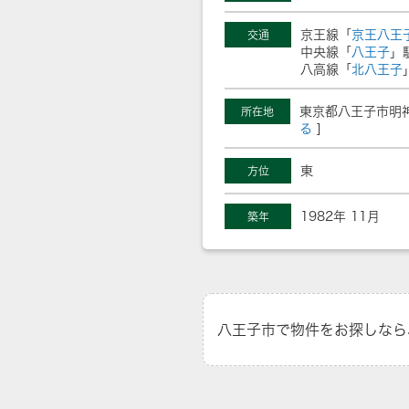
京王線「
京王八王
交通
中央線「
八王子
」
八高線「
北八王子
東京都八王子市明神
所在地
る
]
東
方位
1982年 11月
築年
八王子市で物件をお探しなら