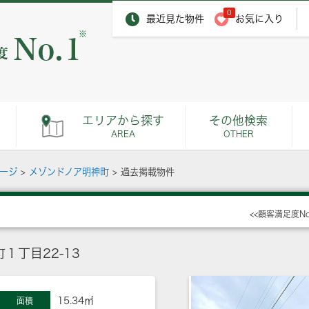
0
最近見た物件
お気に入り
※
エリアから探す
その他検索
AREA
OTHER
ページ
>
メゾンドノア明神町
>
過去掲載物件
<<顧客満足度N
１丁目22-13
15.34㎡
面積