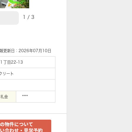
1
/
3
【外観】
報更新日：2026年07月10日
丁目22-13
クリート
礼金
****