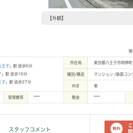
【外観】
情
所在地
東京都八王子市明神町１
八王子
」駅 徒歩6分
子
」駅 徒歩16分
種別/構造
マンション /鉄筋コン
王子
」駅 徒歩27分
向き
東
管理費等
****
敷金
****
スタッフコメント