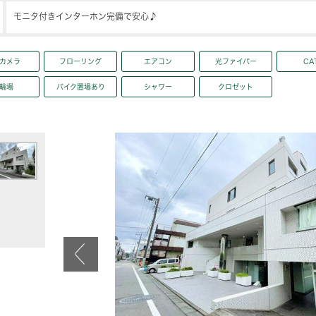
モニタ付きインターホン完備で安心♪
カメラ
フローリング
エアコン
光ファイバー
CA
輪場
バイク置場あり
シャワー
クロゼット