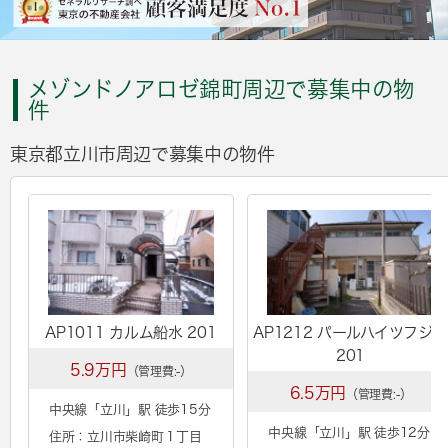
メゾンドノアロゼ錦町周辺で募集中の物
件
東京都立川市周辺で募集中の物件
AP1011 カルム船水 201
AP1212 パールハイツフジミ
201
5.9万円
（管理費:-）
6.5万円
（管理費:-）
中央線「
立川
」駅 徒歩15分
中央線「
立川
」駅 徒歩12分
住所：立川市柴崎町１丁目