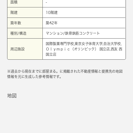
面積
-
階建
10階建
築年数
築42年
種別/構造
マンション/鉄骨鉄筋コンクリート
国際製菓専門学校,東京女子体育大学,自治大学校,
周辺施設
Ｏｌｙｍｐｉｃ（オリンピック） 国立店,西友 西
国立店
※過去から現在までに部屋まる。に掲載された不動産情報と提携先の地図
情報を元に生成した参考情報です。
地図