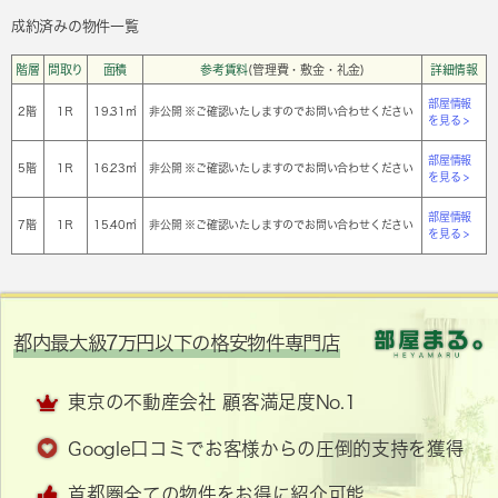
成約済みの物件一覧
階層
間取り
面積
参考賃料
(管理費・敷金・礼金)
詳細情報
部屋情報
2階
1Ｒ
19.31㎡
非公開 ※ご確認いたしますのでお問い合わせください
を見る >
部屋情報
5階
1Ｒ
16.23㎡
非公開 ※ご確認いたしますのでお問い合わせください
を見る >
部屋情報
7階
1Ｒ
15.40㎡
非公開 ※ご確認いたしますのでお問い合わせください
を見る >
都内最大級7万円以下の格安物件専門店
東京の不動産会社 顧客満足度No.1
Google口コミでお客様からの圧倒的支持を獲得
首都圏全ての物件をお得に紹介可能