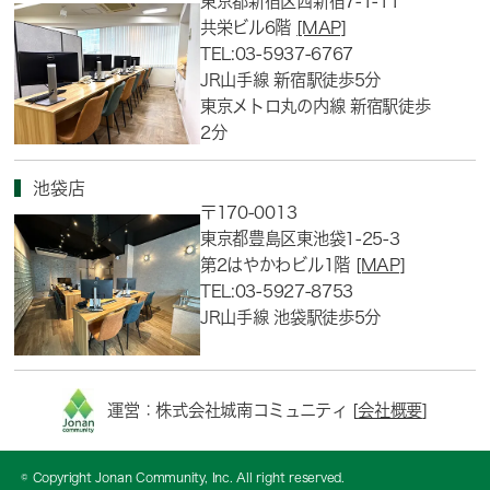
東京都新宿区西新宿7-1-11
共栄ビル6階
[MAP]
TEL:03-5937-6767
JR山手線 新宿駅徒歩5分
東京メトロ丸の内線 新宿駅徒歩
2分
池袋店
〒170-0013
東京都豊島区東池袋1-25-3
第2はやかわビル1階
[MAP]
TEL:03-5927-8753
JR山手線 池袋駅徒歩5分
運営：株式会社城南コミュニティ [
会社概要
]
© Copyright Jonan Community, Inc. All right reserved.