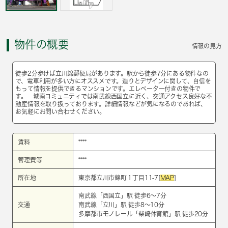
物件の概要
情報の見方
徒歩2分歩けば立川錦郵便局があります。駅から徒歩7分にある物件なの
で、電車利用が多い方にオススメです。造りとデザインに関して、自信を
もって情報を提供できるマンションです。エレベーター付きの物件で
す。 城南コミュニティでは南武線西国立に近く、交通アクセス良好な不
動産情報を取り扱っております。詳細情報などが気になるのであれば、
お気軽にお問い合わせください。
賃料
****
管理費等
****
所在地
東京都立川市錦町１丁目11-7[
MAP
]
南武線
「
西国立
」駅 徒歩6～7分
交通
南武線
「
立川
」駅 徒歩8～10分
多摩都市モノレール
「
柴崎体育館
」駅 徒歩20分