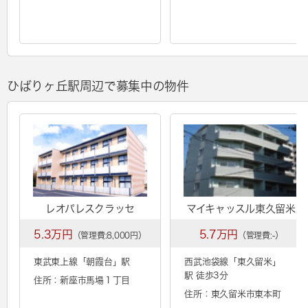
ひばりヶ丘駅周辺で募集中の物件
レオパレスクラッセ
マイキャッスル東久留米
5.3万円
5.7万円
（管理費:8,000円）
（管理費:-）
東武東上線「
朝霞台
」駅
西武池袋線「
東久留米
」
駅 徒歩3分
住所：新座市馬場１丁目
住所：東久留米市東本町