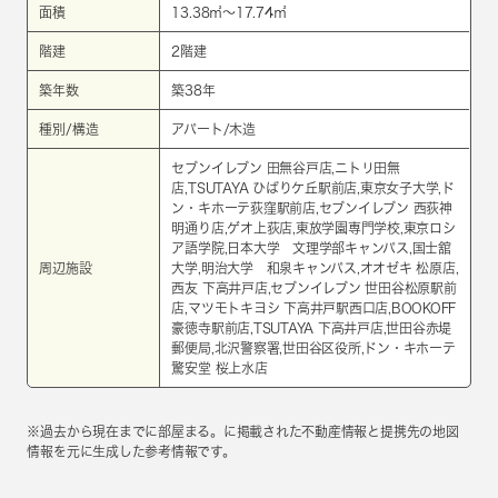
面積
13.38㎡～17.74㎡
階建
2階建
築年数
築38年
種別/構造
アパート/木造
セブンイレブン 田無谷戸店,ニトリ田無
店,TSUTAYA ひばりケ丘駅前店,東京女子大学,ド
ン・キホーテ荻窪駅前店,セブンイレブン 西荻神
明通り店,ゲオ上荻店,東放学園専門学校,東京ロシ
ア語学院,日本大学 文理学部キャンパス,国士舘
周辺施設
大学,明治大学 和泉キャンパス,オオゼキ 松原店,
西友 下高井戸店,セブンイレブン 世田谷松原駅前
店,マツモトキヨシ 下高井戸駅西口店,BOOKOFF
豪徳寺駅前店,TSUTAYA 下高井戸店,世田谷赤堤
郵便局,北沢警察署,世田谷区役所,ドン・キホーテ
驚安堂 桜上水店
※過去から現在までに部屋まる。に掲載された不動産情報と提携先の地図
情報を元に生成した参考情報です。