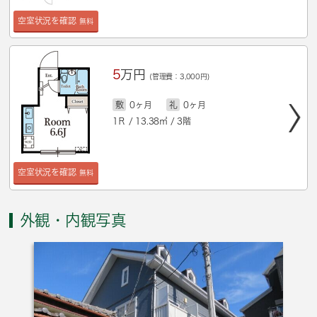
空室状況を確認
無料
5
万円
(管理費：3,000円)
敷
0ヶ月
礼
0ヶ月
1Ｒ / 13.38㎡ / 3階
空室状況を確認
無料
外観・内観写真