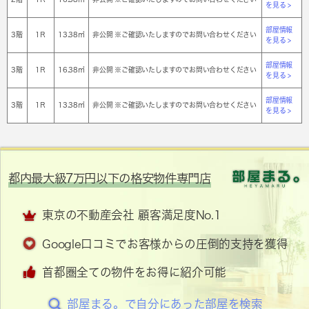
を見る >
部屋情報
3階
1Ｒ
13.38㎡
非公開 ※ご確認いたしますのでお問い合わせください
を見る >
部屋情報
3階
1Ｒ
16.38㎡
非公開 ※ご確認いたしますのでお問い合わせください
を見る >
部屋情報
3階
1Ｒ
13.38㎡
非公開 ※ご確認いたしますのでお問い合わせください
を見る >
都内最大級7万円以下の格安物件専門店
東京の不動産会社 顧客満足度No.1
Google口コミでお客様からの圧倒的支持を獲得
首都圏全ての物件をお得に紹介可能
部屋まる。で自分にあった部屋を検索