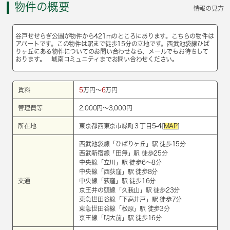
物件の概要
情報の見方
谷戸せせらぎ公園が物件から421mのところにあります。こちらの物件は
アパートです。この物件は駅まで徒歩15分の立地です。西武池袋線ひば
りヶ丘にある物件についてのお問い合わせなら、メールでもお待ちして
おります。 城南コミュニティまでお問い合わせください。
賃料
5
万円～
6
万円
管理費等
2,000円～3,000円
所在地
東京都西東京市緑町３丁目5-4[
MAP
]
西武池袋線
「
ひばりヶ丘
」駅 徒歩15分
西武新宿線
「
田無
」駅 徒歩25分
中央線
「
立川
」駅 徒歩6～8分
中央線
「
西荻窪
」駅 徒歩8分
交通
中央線
「
荻窪
」駅 徒歩16分
京王井の頭線
「
久我山
」駅 徒歩23分
東急世田谷線
「
下高井戸
」駅 徒歩7分
東急世田谷線
「
松原
」駅 徒歩3分
京王線
「
明大前
」駅 徒歩16分