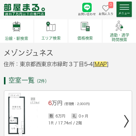
0
お気に入り
お問い合わせ
通勤・通学
価格検索
エリア検索
沿線・駅検索
時間検索
メゾンジュネス
住所：東京都西東京市緑町３丁目5-4[
MAP
]
空室一覧
（2件）
6
万円
(管理費：2,000円)
敷
6万円
礼
0ヶ月
1Ｒ / 17.74㎡ / 2階