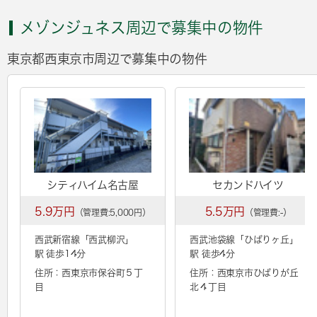
メゾンジュネス周辺で募集中の物件
東京都西東京市周辺で募集中の物件
シティハイム名古屋
セカンドハイツ
5.9万円
5.5万円
（管理費:5,000円）
（管理費:-）
西武新宿線「
西武柳沢
」
西武池袋線「
ひばりヶ丘
」
駅 徒歩14分
駅 徒歩4分
住所：西東京市保谷町５丁
住所：西東京市ひばりが丘
目
北４丁目