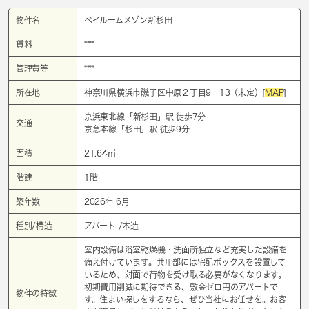
物件名
ベイルームメゾン新杉田
賃料
****
管理費等
****
所在地
神奈川県横浜市磯子区中原２丁目9－13（未定）[
MAP
]
京浜東北線「
新杉田
」駅 徒歩7分
交通
京急本線「
杉田
」駅 徒歩9分
面積
21.64㎡
階建
1階
築年数
2026年 6月
種別/構造
アパート /木造
室内設備は浴室乾燥機・洗面所独立など充実した設備を
備え付けています。共用部には宅配ボックスを設置して
いるため、対面で荷物を受け取る必要がなくなります。
初期費用削減に期待できる、敷金ゼロ円のアパートで
物件の特徴
す。住まい探しをするなら、ぜひ当社にお任せを。お客