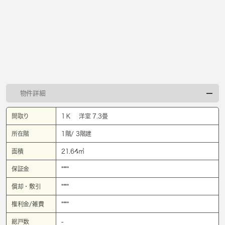
物件詳細
間取り
1Ｋ 洋室 7.3畳
所在階
1階/ 3階建
面積
21.64㎡
保証金
****
償却・敷引
****
権利金/雑費
****
総戸数
-