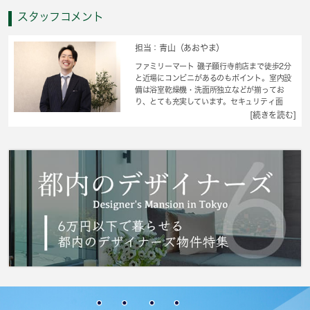
スタッフコメント
担当：青山（あおやま）
ファミリーマート 磯子願行寺前店まで徒歩2分
と近場にコンビニがあるのもポイント。室内設
備は浴室乾燥機・洗面所独立などが揃ってお
り、とても充実しています。セキュリティ面
は、オートロック・TVインターホンなど充実し
[続きを読む]
ているので安心して生活できます。収納はクロ
ゼット・シューズボックスなど豊富なので、衣
類や履き物の整理がしやすく便利です。エアコ
ン付きなので暑い日も寒い日も安心して過ごせ
ます。横浜市磯子区エリアや京浜東北線新杉田
付近での新生活をお考えなら、お部屋探しは当
社にお任せ下さい。当社でなら素敵なお部屋が
きっと見つかります。