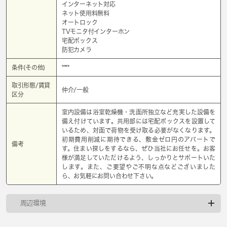
インターネット対応
ネット使用料無料
オートロック
TVモニタ付インターホン
宅配ボックス
防犯カメラ
条件(その他)
****
取引形態/賃貸
仲介/一般
区分
室内設備は浴室乾燥機・洗面所独立など充実した設備を
備え付けています。共用部には宅配ボックスを設置して
いるため、対面で荷物を受け取る必要がなくなります。
初期費用削減に期待できる、敷金ゼロ円のアパートで
備考
す。住まい探しをするなら、ぜひ当社にお任せを。お客
様が満足していただけるよう、しっかりとサポートいた
します。また、ご要望やご不明な点などございました
ら、お気軽にお問い合わせ下さい。
周辺環境