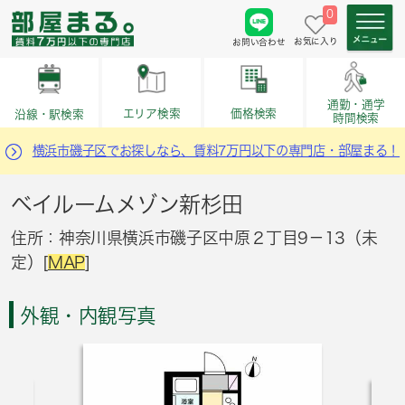
0
お気に入り
お問い合わせ
通勤・通学
価格検索
エリア検索
沿線・駅検索
時間検索
横浜市磯子区でお探しなら、賃料7万円以下の専門店・部屋まる！
ベイルームメゾン新杉田
住所：神奈川県横浜市磯子区中原２丁目9－13（未
定）[
MAP
]
外観・内観写真