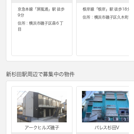
京急本線「
屏風浦
」駅 徒歩
根岸線「
根岸
」駅 徒歩18分
9分
住所：横浜市磯子区久木町
住所：横浜市磯子区森６丁
目
新杉田駅周辺で募集中の物件
アークヒルズ磯子
パレス杉田V