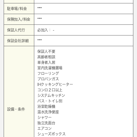
駐車場/料金
****
保険加入/料金
****
保証人代行
必加入： -
保証会社詳細
****
保証人不要
高齢者相談
単身者入居
室内洗濯機置場
フローリング
プロパンガス
IHクッキングヒーター
コンロ２口以上
システムキッチン
バス・トイレ別
浴室乾燥機
設備・条件
温水洗浄便座
シャワー
独立洗面台
エアコン
シューズボックス