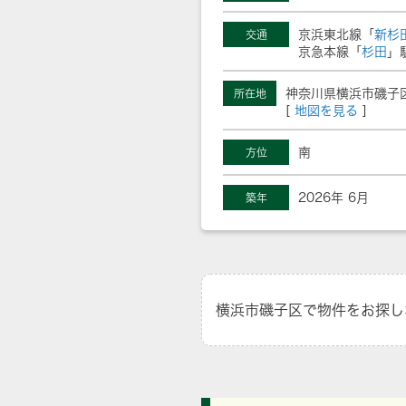
京浜東北線「
新杉
交通
京急本線「
杉田
」
神奈川県横浜市磯子
所在地
[
地図を見る
]
南
方位
2026年 6月
築年
横浜市磯子区で物件をお探し