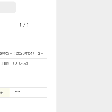
【外観】らびすた新杉田まで470m
1
/
1
報更新日：2026年04月13日
丁目9－13（未定）
金
****