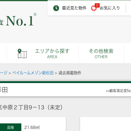
0
最近見た物件
お気に入り
※
エリアから探す
その他検索
AREA
OTHER
ページ
>
ベイルームメゾン新杉田
>
過去掲載物件
杉田
<<顧客満足度N
中原２丁目9－13（未定）
21.68㎡
面積