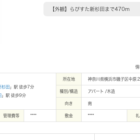
【外観】らびすた新杉田まで470m
情
所在地
神奈川県横浜市磯子区中原２
新杉田
」駅 徒歩7分
種別/構造
アパート /木造
田
」駅 徒歩9分
向き
南
管理費等
****
敷金
****
礼