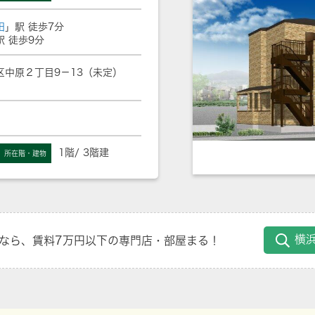
田
」駅 徒歩7分
駅 徒歩9分
区中原２丁目9－13（未定）
1階/ 3階建
所在階・建物
横
なら、賃料7万円以下の専門店・部屋まる！