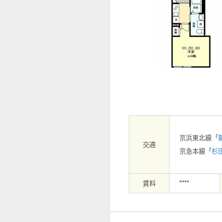
【外観】らびすた新杉田まで470m
京浜東北線「
交通
京急本線「
杉
賃料
****