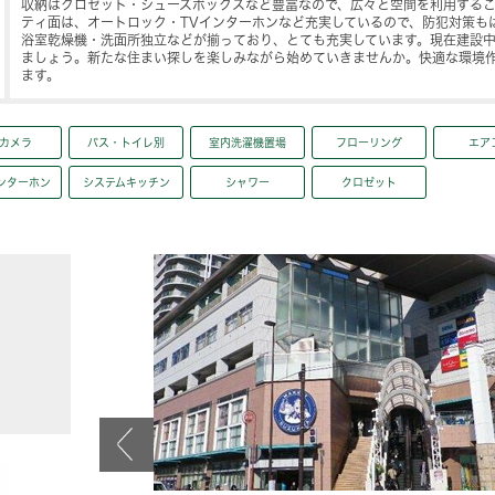
収納はクロゼット・シューズボックスなど豊富なので、広々と空間を利用する
ティ面は、オートロック・TVインターホンなど充実しているので、防犯対策も
浴室乾燥機・洗面所独立などが揃っており、とても充実しています。現在建設
ましょう。新たな住まい探しを楽しみながら始めていきませんか。快適な環境
ます。
カメラ
バス・トイレ別
室内洗濯機置場
フローリング
エア
ンターホン
システムキッチン
シャワー
クロゼット