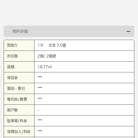
物件詳細
間取り
1Ｒ 洋室 7.0畳
所在階
2階/ 2階建
面積
16.77㎡
保証金
****
償却・敷引
****
権利金/雑費
****
総戸数
-
駐車場/料金
****
保険加入/料金
****