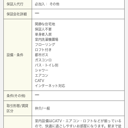
保証人代行
必加入： その他
保証会社詳細
****
閑静な住宅地
保証人不要
単身者入居
室内洗濯機置場
フローリング
ロフト付き
設備・条件
都市ガス
ガスコンロ
バス・トイレ別
シャワー
エアコン
CATV
インターネット対応
条件(その他)
****
取引形態/賃貸
仲介/一般
区分
室内設備はCATV・エアコン・ロフトなどが揃っている
ので、快適に過ごしやすいお部屋になります。駅まで徒