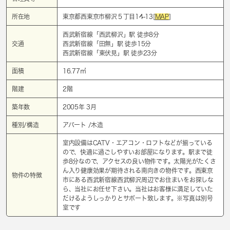
所在地
東京都西東京市柳沢５丁目14-13[
MAP
]
西武新宿線「
西武柳沢
」駅 徒歩8分
交通
西武新宿線「
田無
」駅 徒歩15分
西武新宿線「
東伏見
」駅 徒歩23分
面積
16.77㎡
階建
2階
築年数
2005年 3月
種別/構造
アパート /木造
室内設備はCATV・エアコン・ロフトなどが揃っている
ので、快適に過ごしやすいお部屋になります。駅まで徒
歩8分なので、アクセスの良い物件です。太陽光がたくさ
ん入り健康効果が期待される南向きの物件です。西東京
物件の特徴
市にある西武新宿線西武柳沢周辺でお住まいをお探しな
ら、当社にお任せ下さい。当社はお客様に満足していた
だけるようしっかりとサポート致します。※写真は別号
室です