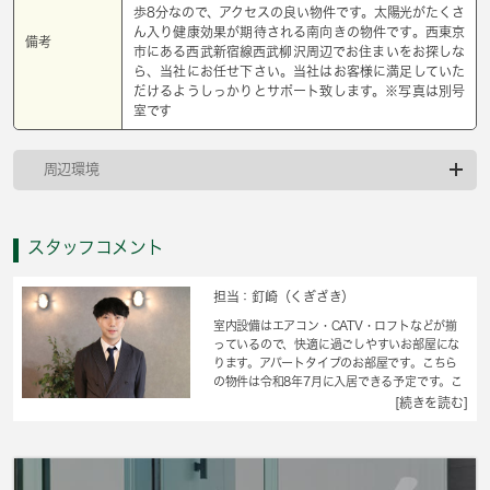
歩8分なので、アクセスの良い物件です。太陽光がたくさ
ん入り健康効果が期待される南向きの物件です。西東京
備考
市にある西武新宿線西武柳沢周辺でお住まいをお探しな
ら、当社にお任せ下さい。当社はお客様に満足していた
だけるようしっかりとサポート致します。※写真は別号
室です
周辺環境
スタッフコメント
担当：釘崎（くぎざき）
室内設備はエアコン・CATV・ロフトなどが揃
っているので、快適に過ごしやすいお部屋にな
ります。アパートタイプのお部屋です。こちら
の物件は令和8年7月に入居できる予定です。こ
ちらの物件は閑静な住宅地にあります。衛生的
[続きを読む]
なフローリング床で、お掃除も手早くできま
す。自分のライフスタイルに必要なお住まいを
お選びください。お住まい探しをサポートして
まいります。