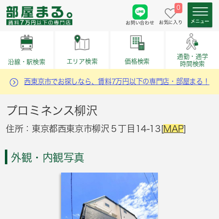
0
お気に入り
お問い合わせ
通勤・通学
価格検索
エリア検索
沿線・駅検索
時間検索
西東京市でお探しなら、賃料7万円以下の専門店・部屋まる！
プロミネンス柳沢
住所：東京都西東京市柳沢５丁目14-13[
MAP
]
外観・内観写真