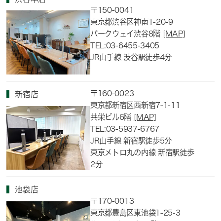
〒150-0041
東京都渋谷区神南1-20-9
パークウェイ渋谷8階
[MAP]
TEL:03-6455-3405
JR山手線 渋谷駅徒歩4分
〒160-0023
新宿店
東京都新宿区西新宿7-1-11
共栄ビル6階
[MAP]
TEL:03-5937-6767
JR山手線 新宿駅徒歩5分
東京メトロ丸の内線 新宿駅徒歩
2分
池袋店
〒170-0013
東京都豊島区東池袋1-25-3