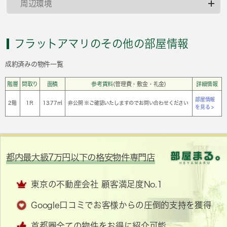
周辺環境
フラットアマリのその他の部屋情報
成約済みの物件一覧
階層
間取り
面積
参考賃料
(管理費・敷金・礼金)
詳細情報
部屋情報
2階
1Ｒ
13.77㎡
非公開 ※ご確認いたしますのでお問い合わせください
を見る >
都内最大級7万円以下の格安物件専門店
東京の不動産会社 顧客満足度No.1
Google口コミでお客様からの圧倒的支持を獲得
首都圏全ての物件をお得に紹介可能