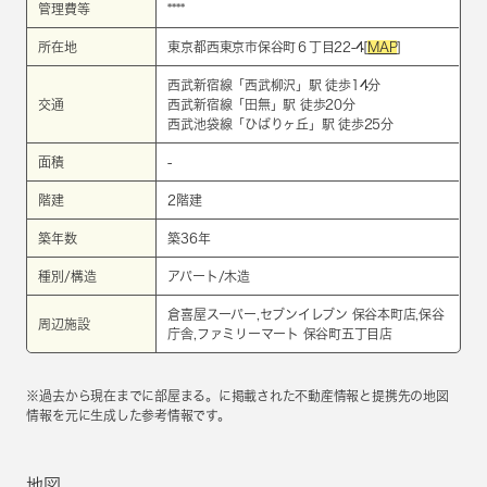
管理費等
****
所在地
東京都西東京市保谷町６丁目22-4[
MAP
]
西武新宿線
「
西武柳沢
」駅 徒歩14分
交通
西武新宿線
「
田無
」駅 徒歩20分
西武池袋線
「
ひばりヶ丘
」駅 徒歩25分
面積
-
階建
2階建
築年数
築36年
種別/構造
アパート/木造
倉喜屋スーパー,セブンイレブン 保谷本町店,保谷
周辺施設
庁舎,ファミリーマート 保谷町五丁目店
※過去から現在までに部屋まる。に掲載された不動産情報と提携先の地図
情報を元に生成した参考情報です。
地図