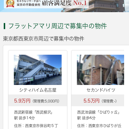
フラットアマリ周辺で募集中の物件
東京都西東京市周辺で募集中の物件
シティハイム名古屋
セカンドハイツ
5.9万円
5.5万円
（管理費:5,000円）
（管理費:-）
西武新宿線「
西武柳沢
」
西武池袋線「
ひばりヶ丘
」
駅 徒歩14分
駅 徒歩4分
住所：西東京市保谷町５丁
住所：西東京市ひばりが丘