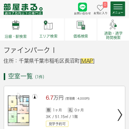
0
お気に入り
お問い合わせ
通勤・通学
価格検索
エリア検索
沿線・駅検索
時間検索
ファインパークⅠ
住所：千葉県千葉市稲毛区長沼町[
MAP
]
空室一覧
（1件）
6.7
万円
(管理費：4,000円)
敷
1ヶ月
礼
0ヶ月
3Ｋ / 51.15㎡ / 1階
見学予約可