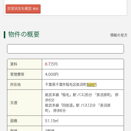
空室状況を確認
無料
物件の概要
情報の見方
賃料
6.7
万円
管理費等
4,000円
所在地
千葉県千葉市稲毛区長沼町[
MAP
]
総武本線
「
稲毛
」駅 バス26分 「長沼原町」 停
歩6分
交通
総武本線
「
四街道
」駅 バス12分 「長沼原
町」 停歩6分
面積
51.15㎡
階建
2階建