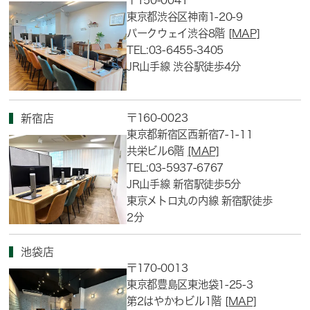
〒150-0041
東京都渋谷区神南1-20-9
パークウェイ渋谷8階
[MAP]
TEL:03-6455-3405
JR山手線 渋谷駅徒歩4分
〒160-0023
新宿店
東京都新宿区西新宿7-1-11
共栄ビル6階
[MAP]
TEL:03-5937-6767
JR山手線 新宿駅徒歩5分
東京メトロ丸の内線 新宿駅徒歩
2分
池袋店
〒170-0013
東京都豊島区東池袋1-25-3
第2はやかわビル1階
[MAP]