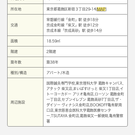
所在地
東京都葛飾区新宿３丁目29-14[
MAP
]
常磐緩行線
「
金町
」駅 徒歩18分
交通
京成金町線
「
柴又
」駅 徒歩12分
京成本線
「
京成高砂
」駅 徒歩14分
面積
18.59㎡
階建
2階建
築年数
築38年
種別/構造
アパート/木造
国際鍼灸専門学校,東京理科大学 葛飾キャンパス,
アタック 柴又店,まいばすけっと 柴又1丁目店,イ
トーヨーカドー アリオ亀有店,ローソン 葛飾金町
一丁目店,セブンイレブン 葛飾高砂7丁目店,ザ・
周辺施設
ダイソー ヴィナシス金町店,BOOKOFF亀有駅南
口店,東京慈恵会医科大学葛飾医療センタ
ー,TSUTAYA 金町店,葛飾柴又一郵便局,亀有警察
署