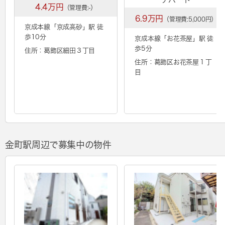
4.4万円
（管理費:-）
6.9万円
（管理費:5,000円）
京成本線「
京成高砂
」駅 徒
歩10分
京成本線「
お花茶屋
」駅 徒
歩5分
住所：葛飾区細田３丁目
住所：葛飾区お花茶屋１丁
目
金町駅周辺で募集中の物件