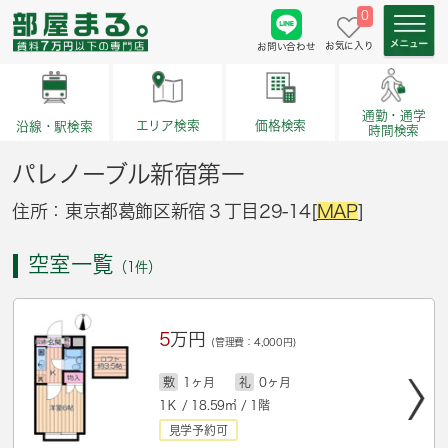
0
お気に入り
お問い合わせ
通勤・通学
価格検索
エリア検索
沿線・駅検索
時間検索
パレノーブル新宿第一
住所：東京都葛飾区新宿３丁目29-14[
MAP
]
空室一覧
（1件）
5
万円
(管理費：4,000円)
敷
1ヶ月
礼
0ヶ月
1Ｋ / 18.59㎡ / 1階
見学予約可