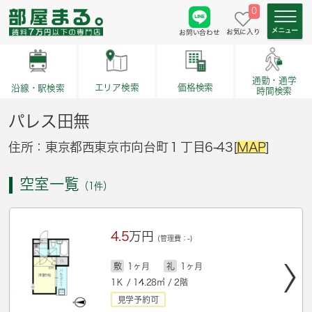
0
お気に入り
お問い合わせ
通勤・通学
価格検索
エリア検索
沿線・駅検索
時間検索
パレス田無
住所：東京都西東京市向台町１丁目6-43[
MAP
]
空室一覧
（1件）
4.5
万円
(管理費：-)
敷
1ヶ月
礼
1ヶ月
1Ｋ / 14.28㎡ / 2階
見学予約可