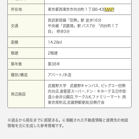
所在地
東京都西東京市向台町１丁目6-43[
MAP
]
西武新宿線
「
田無
」駅 徒歩16分
交通
中央線
「
武蔵境
」駅 バス7分 「向台町１丁
目」 停歩3分
面積
14.28㎡
階建
2階建
築年数
築38年
種別/構造
アパート/木造
武蔵野大学 武蔵野キャンパス, ビッグエー田無
向台店,倉喜屋スーパー,ドン・キホーテ五日市街
周辺施設
道小金井公園店,サークルK,ファミリーマート 西
東京南町店,武蔵野郵便局,田無庁舎
※過去から現在までに部屋まる。に掲載された不動産情報と提携先の地図
情報を元に生成した参考情報です。