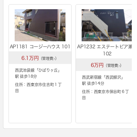
AP1181 コージーハウス 101
AP1232 エステートピア瀬
102
6.1万円
（管理費:-）
6万円
（管理費:-）
西武池袋線「
ひばりヶ丘
」
駅 徒歩18分
西武新宿線「
西武柳沢
」
駅 徒歩14分
住所：西東京市住吉町１丁
目
住所：西東京市保谷町６丁
目