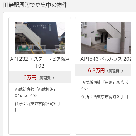
田無駅周辺で募集中の物件
AP1232 エステートピア瀬戸
AP1543 ベルハウス 202
102
6.8万円
（管理費:-）
6万円
（管理費:-）
西武新宿線「
田無
」駅 徒歩
4分
西武新宿線「
西武柳沢
」
駅 徒歩14分
住所：西東京市南町３丁目
住所：西東京市保谷町６丁
目