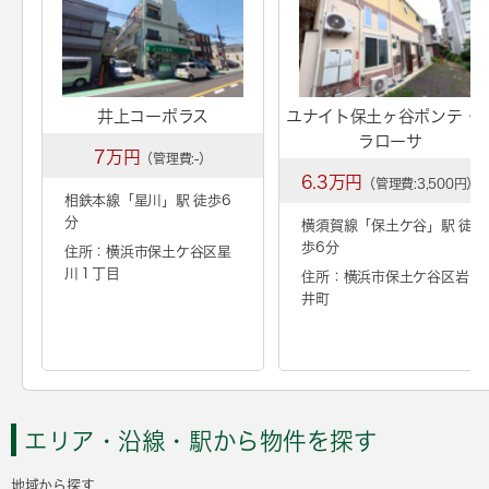
井上コーポラス
ユナイト保土ヶ谷ポンテ・
ラローサ
7万円
（管理費:-）
6.3万円
（管理費:3,500円）
相鉄本線「
星川
」駅 徒歩6
分
横須賀線「
保土ケ谷
」駅 徒
歩6分
住所：横浜市保土ケ谷区星
川１丁目
住所：横浜市保土ケ谷区岩
井町
エリア・沿線・駅から物件を探す
地域から探す