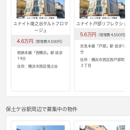
ユナイト境之谷タルトフロマ
ユナイト戸部リフレクショ
ージュ
5.6万円
（管理費:4,500円）
4.6万円
（管理費:4,500円）
京急本線「
戸部
」駅 徒歩12
分
相鉄本線「
西横浜
」駅 徒歩
14分
住所：横浜市西区西戸部町
３丁目
住所：横浜市西区境之谷
保土ケ谷駅周辺で募集中の物件