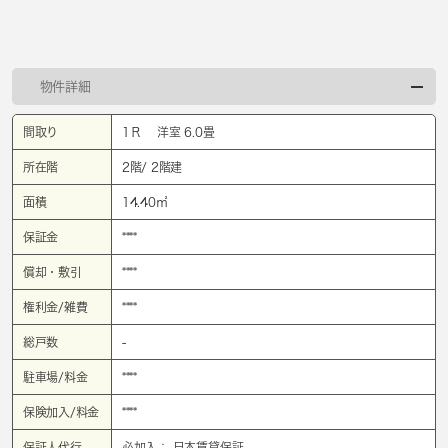
物件詳細
間取り
1Ｒ 洋室 6.0畳
所在階
2階/ 2階建
面積
14.40㎡
保証金
****
償却・敷引
****
権利金/雑費
****
総戸数
-
駐車場/料金
****
保険加入/料金
****
保証人代行
必加入： 日本賃貸保証