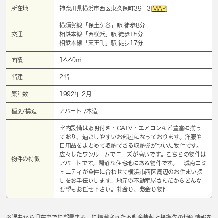
所在地
神奈川県横浜市西区東久保町39-13[
MAP
]
横須賀線「
保土ケ谷
」駅 徒歩8分
交通
相鉄本線「
西横浜
」駅 徒歩15分
相鉄本線「
天王町
」駅 徒歩17分
面積
14.40㎡
階建
2階
築年数
1992年 2月
種別/構造
アパート /木造
室内設備は照明付き・CATV・エアコンなど豊富に揃っ
ており、過ごしやすいお部屋になっております。洋服や
日用品をまとめて収納できる収納棚がついた物件です。
広々したワンルームでニーズが高いです。こちらの物件は
物件の特徴
アパートです。閑静な住宅地にある物件です。 城南コミ
ュニティが条件に合わせて横浜市西区周辺のお住まい探
しをお手伝いします。地元の不動産屋さんだからどんな
要望もお任せ下さい。礼金０、敷金０物件
※過去から現在までに部屋まる。に掲載された不動産情報と提携先の地図情報を