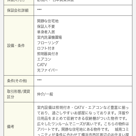
保証会社詳細
****
閑静な住宅地
保証人不要
単身者入居
室内洗濯機置場
フローリング
設備・条件
ロフト付き
照明器具付き
エアコン
CATV
光ファイバー
条件(その他)
****
取引形態/賃貸
仲介/一般
区分
室内設備は照明付き・CATV・エアコンなど豊富に揃っ
ており、過ごしやすいお部屋になっております。洋服や
日用品をまとめて収納できる収納棚がついた物件です。
広々したワンルームでニーズが高いです。こちらの物件は
備考
アパートです。閑静な住宅地にある物件です。 城南コミ
ュニティが条件に合わせて横浜市西区周辺のお住まい探