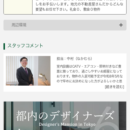
しをお手伝いします。地元の不動産屋さんだからどんな
要望もお任せ下さい。礼金０、敷金０物件
周辺環境
スタッフコメント
担当：中村（なかむら）
室内設備はCATV・エアコン・照明付きなど豊
富に揃っており、過ごしやすいお部屋になって
おります。物件の入居可能予定が令和8年5月な
ので早めにお決めになった方がよろしいかと思
います。こちらの物件は家賃5万円以下でご契約
[続きを読む]
いただけます。単身者限定の物件です。こちら
の物件は閑静な住宅地にあります。 城南コミ
ュニティが条件に合わせて横浜市西区周辺のお
住まい探しをお手伝いします。地元の不動産屋
さんだからどんな要望もお任せ下さい。