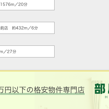
576m／20分
ア
前店 約432m／6分
m／27分
万円以下の格安物件専門店