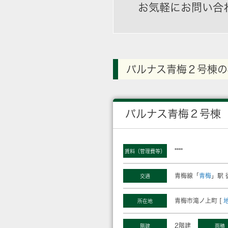
お気軽にお問い合
パルナス青梅２号棟の
パルナス青梅２号棟
****
賃料（管理費等）
青梅線「
青梅
」駅 
交通
青梅市滝ノ上町 [
所在地
2階建
階建
面積