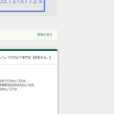
5212-3772
無
情報の見方
o.1>> 7万円以下専門店【部屋まる。】
店
約1576m／20分
青梅駅前店
約432m／6分
106m／27分