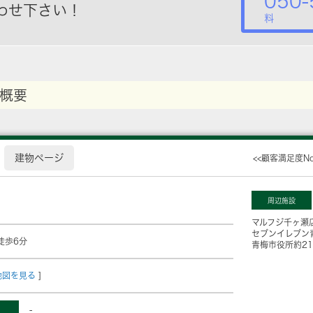
050-
わせ下さい！
料
概要
建物ページ
<<顧客満足度N
周辺施設
マルフジ千ヶ瀬
セブンイレブン
徒歩6分
青梅市役所
約2
地図を見る
]
-