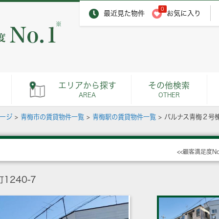
0
最近見た物件
お気に入り
※
エリアから探す
その他検索
AREA
OTHER
ページ
>
青梅市の賃貸物件一覧
>
青梅駅の賃貸物件一覧
>
パルナス青梅２号
<<顧客満足度N
240-7