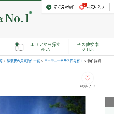
0
最近見た物件
お気に入り
※
エリアから探す
その他検索
AREA
OTHER
覧
>
綾瀬駅の賃貸物件一覧
>
ハーモニーテラス西亀有Ⅱ
>
物件詳細
お気に入り