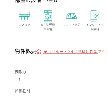
部屋の設備・特徴
エアコン
室内洗濯機
フローリング
インターネッ
置き場
ト無料
物件概要
安心サポート24（無料）対象
です
間取り
1Ｒ
断熱性能
-