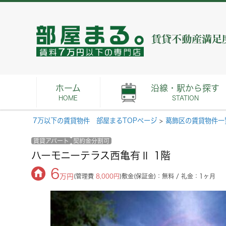
ホーム
沿線・駅から探す
HOME
STATION
7万以下の賃貸物件 部屋まるTOPページ
>
葛飾区の賃貸物件一
賃貸アパート
契約金分割可
ハーモニーテラス西亀有Ⅱ 1階
6
万円
(管理費
8,000円
)
敷金(保証金)：無料 / 礼金：1ヶ月