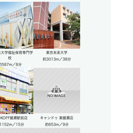
来大学福祉保育専門学
東京未来大学
校
約3013m／38分
約587m／8分
OKOFF綾瀬駅前店
キャンドゥ 東綾瀬店
1152m／15分
約653m／9分