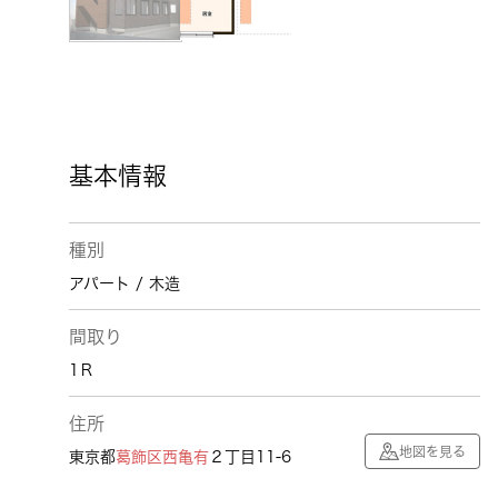
基本情報
種別
アパート / 木造
間取り
1Ｒ
住所
地図を見る
東京都
葛飾区
西亀有
２丁目11-6