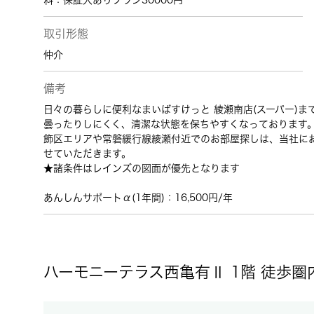
料：保証人ありプラン30000円
取引形態
仲介
備考
日々の暮らしに便利なまいばすけっと 綾瀬南店(スーパー)
曇ったりしにくく、清潔な状態を保ちやすくなっております
飾区エリアや常磐緩行線綾瀬付近でのお部屋探しは、当社に
せていただきます。
★諸条件はレインズの図面が優先となります
あんしんサポートα(1年間)：16,500円/年
ハーモニーテラス西亀有Ⅱ 1階 徒歩