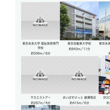
東京未来大学 福祉保育専門
東京自動車大学校
東京未
学校
約843m／11分
約596m／8分
サカエストアー
まいばすけっと 綾瀬南店
BO
約287m／4分
約415m／6分
約