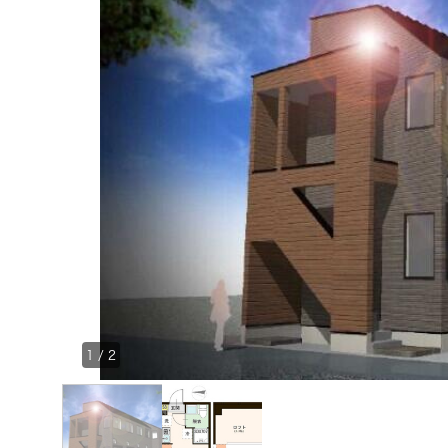
1
/
2