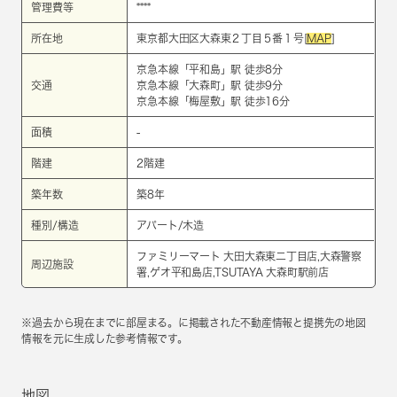
管理費等
****
所在地
東京都大田区大森東２丁目５番１号[
MAP
]
京急本線
「
平和島
」駅 徒歩8分
交通
京急本線
「
大森町
」駅 徒歩9分
京急本線
「
梅屋敷
」駅 徒歩16分
面積
-
階建
2階建
築年数
築8年
種別/構造
アパート/木造
ファミリーマート 大田大森東二丁目店,大森警察
周辺施設
署,ゲオ平和島店,TSUTAYA 大森町駅前店
※過去から現在までに部屋まる。に掲載された不動産情報と提携先の地図
情報を元に生成した参考情報です。
地図