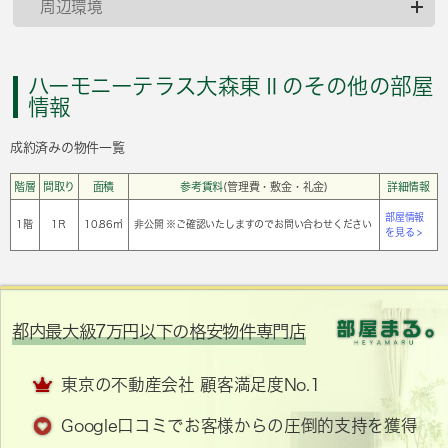
周辺環境
ハーモニーテラス大森東Ⅱのその他の部屋
情報
成約済みの物件一覧
階層
間取り
面積
参考賃料
(管理費・敷金・礼金)
詳細情報
部屋情報
1階
1Ｒ
10.86㎡
非公開 ※ご確認いたしますのでお問い合わせください
を見る >
都内最大級7万円以下の格安物件専門店
東京の不動産会社 顧客満足度No.1
Google口コミでお客様からの圧倒的支持を獲得