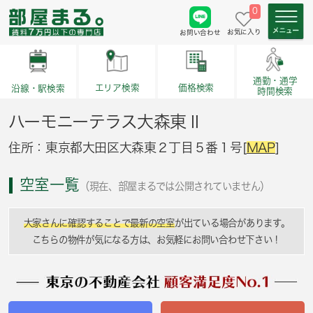
0
お気に入り
お問い合わせ
通勤・通学
価格検索
エリア検索
沿線・駅検索
時間検索
ハーモニーテラス大森東Ⅱ
住所：東京都大田区大森東２丁目５番１号[
MAP
]
空室一覧
（現在、部屋まるでは公開されていません）
大家さんに確認することで最新の空室
が出ている場合があります。
こちらの物件が気になる方は、お気軽にお問い合わせ下さい！