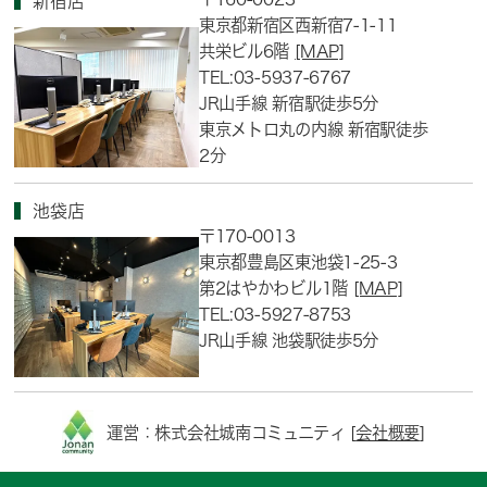
新宿店
東京都新宿区西新宿7-1-11
共栄ビル6階
[MAP]
TEL:03-5937-6767
JR山手線 新宿駅徒歩5分
東京メトロ丸の内線 新宿駅徒歩
2分
池袋店
〒170-0013
東京都豊島区東池袋1-25-3
第2はやかわビル1階
[MAP]
TEL:03-5927-8753
JR山手線 池袋駅徒歩5分
運営：株式会社城南コミュニティ [
会社概要
]