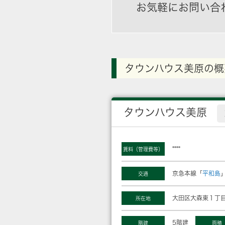
お気軽にお問い合
タウンハウス美原の概
タウンハウス美原
****
賃料（管理費等）
京急本線「
平和島
交通
大田区大森東１丁目
所在地
5階建
階建
面積