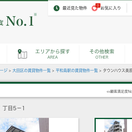
0
最近見た物件
お気に入り
※
エリアから探す
その他検索
AREA
OTHER
ページ
>
大田区の賃貸物件一覧
>
平和島駅の賃貸物件一覧
>
タウンハウス美
<<顧客満足度N
丁目5－1