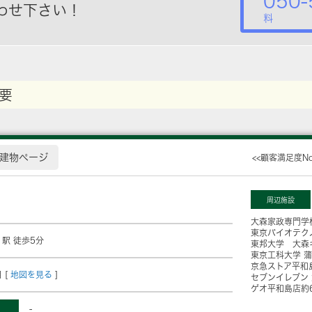
050-
わせ下さい！
料
要
建物ページ
<<顧客満足度N
周辺施設
大森家政専門学
東京バイオテク
」駅 徒歩5分
東邦大学 大森
東京工科大学 
京急ストア平和
 [
地図を見る
]
セブンイレブン
ゲオ平和島店
約
-