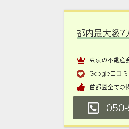
都内最大級7
東京の不動産会
Google口
首都圏全ての
050-