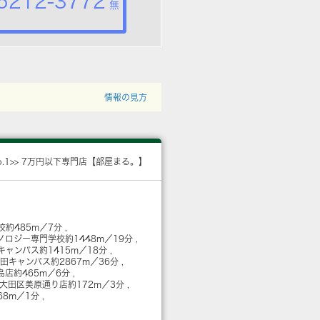
5212-3772
無
情報の見方
o.1>> 7万円以下専門店【部屋まる。】
校
約485m／7分
ノロジー専門学校
約1448m／19分
キャンパス
約1415m／18分
蒲田キャンパス
約2867m／36分
島店
約465m／6分
 大田区美原通り店
約172m／3分
68m／1分