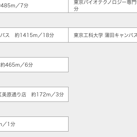
東京バイオテクノロジー専門学
485m／7分
分
パス 約1415m／18分
東京工科大学 蒲田キャンパス
約465m／6分
ア
区美原通り店 約172m／3分
m／1分