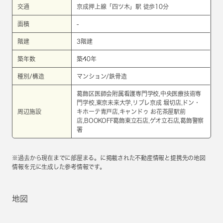
交通
京成押上線
「
四ツ木
」駅 徒歩10分
面積
-
階建
3階建
築年数
築40年
種別/構造
マンション/鉄骨造
葛飾区医師会附属看護専門学校,中央医療技術専
門学校,東京未来大学,リブレ京成 堀切店,ドン・
周辺施設
キホーテ青戸店,キャンドゥ お花茶屋駅前
店,BOOKOFF葛飾東立石店,ゲオ立石店,葛飾警察
署
※過去から現在までに部屋まる。に掲載された不動産情報と提携先の地図
情報を元に生成した参考情報です。
地図