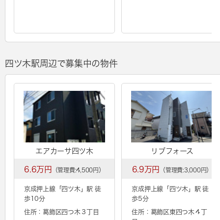
四ツ木駅周辺で募集中の物件
エアカーサ四ツ木
リブフォース
6.6万円
6.9万円
（管理費:4,500円）
（管理費:3,000円）
京成押上線「
四ツ木
」駅 徒
京成押上線「
四ツ木
」駅 徒
歩10分
歩5分
住所：葛飾区四つ木３丁目
住所：葛飾区東四つ木４丁