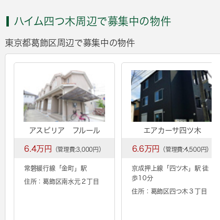
ハイム四つ木周辺で募集中の物件
東京都葛飾区周辺で募集中の物件
アスピリア フルール
エアカーサ四ツ木
6.4万円
6.6万円
（管理費:3,000円）
（管理費:4,500円）
常磐緩行線「
金町
」駅
京成押上線「
四ツ木
」駅 徒
歩10分
住所：葛飾区南水元２丁目
住所：葛飾区四つ木３丁目