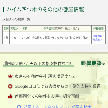
ハイム四つ木のその他の部屋情報
成約済みの物件一覧
階層
間取り
面積
参考賃料
(管理費・敷金・礼金)
詳細情報
部屋情報
1階
1Ｒ
17.10㎡
非公開 ※ご確認いたしますのでお問い合わせください
を見る >
都内最大級7万円以下の格安物件専門店
東京の不動産会社 顧客満足度No.1
Google口コミでお客様からの圧倒的支持を獲得
首都圏全ての物件をお得に紹介可能
部屋まる。で自分にあった部屋を検索