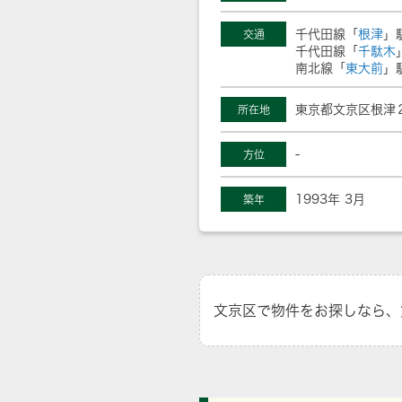
千代田線「
根津
」
交通
千代田線「
千駄木
南北線「
東大前
」
東京都文京区根津２丁
所在地
-
方位
1993年 3月
築年
文京区で物件をお探しなら、