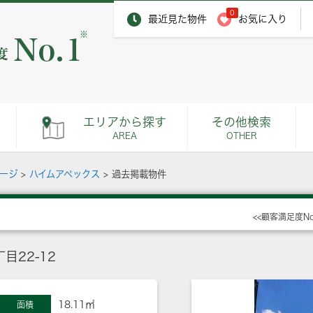
0
最近見た物件
お気に入り
※
エリアから探す
その他検索
AREA
OTHER
ページ
>
ハイムアペックス
>
過去掲載物件
<<顧客満足度N
22-12
18.11㎡
面積