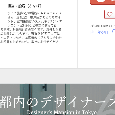
担当：船場（ふなば）
歩いて徒歩4分の場所にＡｋａｆｕｄａ
ｄｏ（赤札堂） 根津店があるのもポイ
ント。室内設備はシステムキッチン・エ
アコン・家具付など豊富に揃ってお
お気軽にお電話くだ
おります。駐輪場付きの物件です。意外と入る
0
[年中対応可]
の物件はこちらです。家賃を10万円以下に
ミュニティでなら、お客様のこだわりに合わせ
でお部屋をお求めなら、当社にお任せくださ