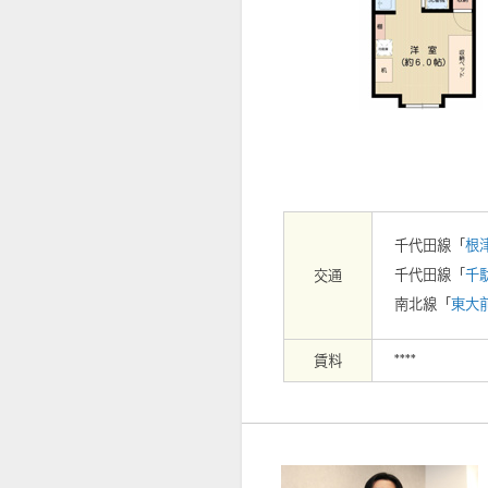
【周辺】ウエルシア文京根津店まで2
千代田線「
根
千代田線「
千
交通
南北線「
東大
賃料
****