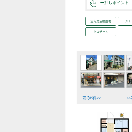
一押しポイント
室内洗濯機置場
フロ
クロゼット
前の6件<<
>