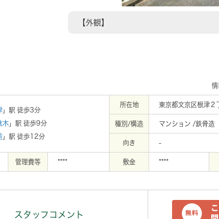
58m
【外観】
情
所在地
東京都文京区根津２丁
津
」駅 徒歩3分
駄木
」駅 徒歩9分
種別/構造
マンション /鉄骨造
前
」駅 徒歩12分
向き
-
管理費等
****
敷金
****
スタッフコメント