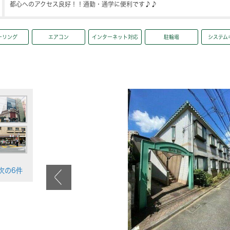
都心へのアクセス良好！！通勤・通学に便利です♪♪
ーリング
エアコン
インターネット対応
駐輪場
システム
>次の6件