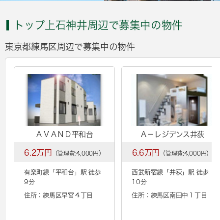
トップ上石神井周辺で募集中の物件
東京都練馬区周辺で募集中の物件
ＡＶＡＮＤ平和台
Ａ－レジデンス井荻
6.2万円
6.6万円
（管理費:4,000円）
（管理費:4,000円）
有楽町線「
平和台
」駅 徒歩
西武新宿線「
井荻
」駅 徒歩
9分
10分
住所：練馬区早宮４丁目
住所：練馬区南田中１丁目