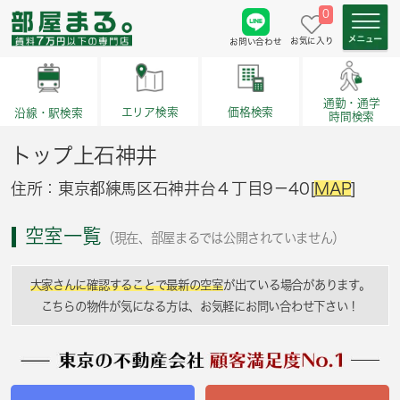
0
お気に入り
お問い合わせ
通勤・通学
価格検索
エリア検索
沿線・駅検索
時間検索
トップ上石神井
住所：東京都練馬区石神井台４丁目9－40[
MAP
]
空室一覧
（現在、部屋まるでは公開されていません）
大家さんに確認することで最新の空室
が出ている場合があります。
こちらの物件が気になる方は、お気軽にお問い合わせ下さい！