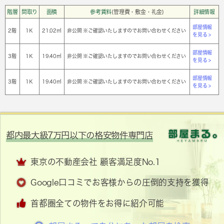
階層
間取り
面積
参考賃料
(管理費・敷金・礼金)
詳細情報
部屋情報
2階
1Ｋ
21.02㎡
非公開 ※ご確認いたしますのでお問い合わせください
を見る >
部屋情報
3階
1Ｋ
19.40㎡
非公開 ※ご確認いたしますのでお問い合わせください
を見る >
部屋情報
3階
1Ｋ
19.40㎡
非公開 ※ご確認いたしますのでお問い合わせください
を見る >
都内最大級7万円以下の格安物件専門店
東京の不動産会社 顧客満足度No.1
Google口コミでお客様からの圧倒的支持を獲得
首都圏全ての物件をお得に紹介可能