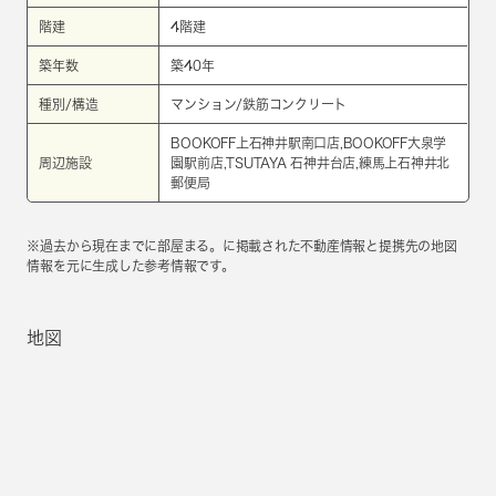
階建
4階建
築年数
築40年
種別/構造
マンション/鉄筋コンクリート
BOOKOFF上石神井駅南口店,BOOKOFF大泉学
周辺施設
園駅前店,TSUTAYA 石神井台店,練馬上石神井北
郵便局
※過去から現在までに部屋まる。に掲載された不動産情報と提携先の地図
情報を元に生成した参考情報です。
地図