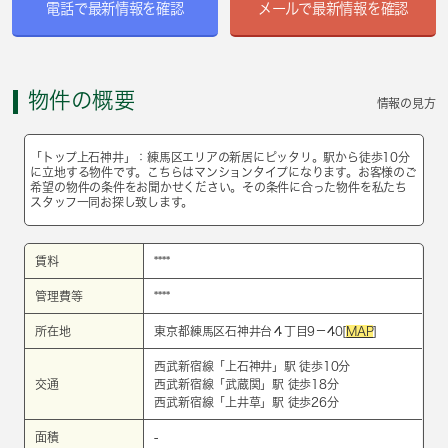
電話で最新情報を確認
メールで最新情報を確認
物件の概要
情報の見方
「トップ上石神井」：練馬区エリアの新居にピッタリ。駅から徒歩10分
に立地する物件です。こちらはマンションタイプになります。お客様のご
希望の物件の条件をお聞かせください。その条件に合った物件を私たち
スタッフ一同お探し致します。
賃料
****
管理費等
****
所在地
東京都練馬区石神井台４丁目9－40[
MAP
]
西武新宿線
「
上石神井
」駅 徒歩10分
交通
西武新宿線
「
武蔵関
」駅 徒歩18分
西武新宿線
「
上井草
」駅 徒歩26分
面積
-