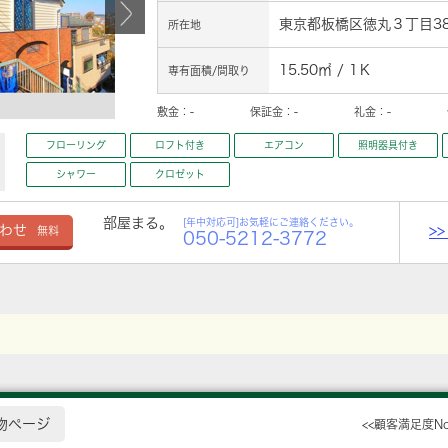
東京都板橋区徳丸３丁目38
所在地
15.50㎡ / 1Ｋ
専有面積/間取り
敷金：
-
保証金：
-
礼金：
-
フローリング
ロフト付き
エアコン
照明器具付き
シャワー
クロゼット
部屋まる。
[年中対応可]お気軽にご連絡ください。
>
わせ
無料
050-5212-3772
物ページ
<<顧客満足度N