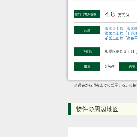
4.8
賃料（管理費等）
万円(-)
東武東上線
「
東武
交通
東武東上線
「
下赤
都営三田線
「
高島
板橋区徳丸３丁目 [
所在地
2階建
階建
面積
※過去から現在までに部屋まる。に掲
物件の周辺地図