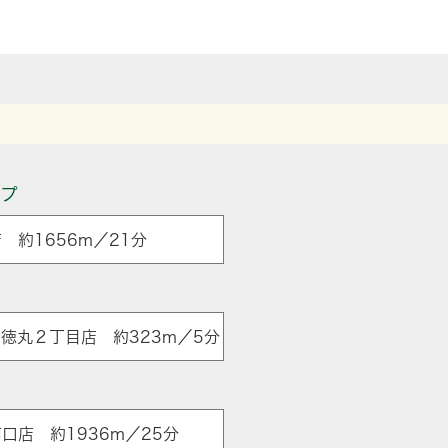
ップ
 約1656m／21分
ア
徳丸２丁目店 約323m／5分
南口店 約1936m／25分