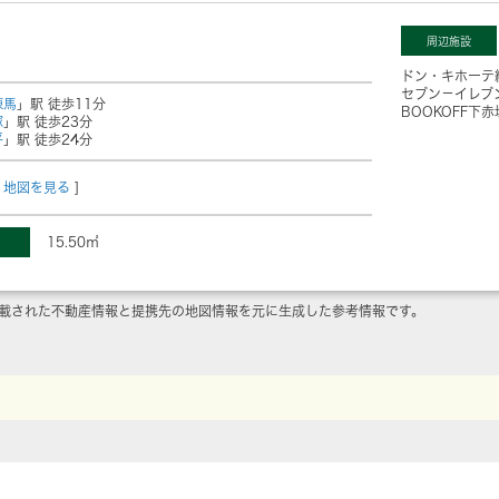
周辺施設
ドン・キホーテ
セブン－イレブ
練馬
」駅 徒歩11分
BOOKOFF下
塚
」駅 徒歩23分
平
」駅 徒歩24分
地図を見る
]
15.50㎡
載された不動産情報と提携先の地図情報を元に生成した参考情報です。