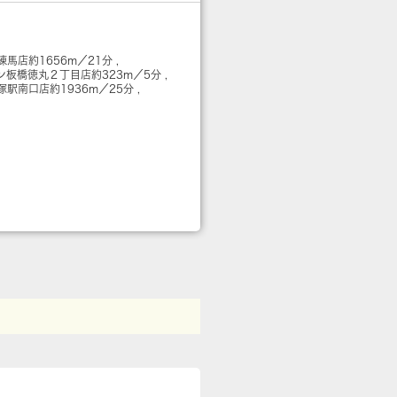
練馬店
約1656m／21分
ン板橋徳丸２丁目店
約323m／5分
赤塚駅南口店
約1936m／25分