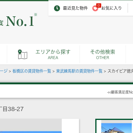
0
最近見た物件
お気に入り
※
エリアから探す
その他検索
AREA
OTHER
ページ
>
板橋区の賃貸物件一覧
>
東武練馬駅の賃貸物件一覧
>
スカイピア徳
<<顧客満足度N
38-27