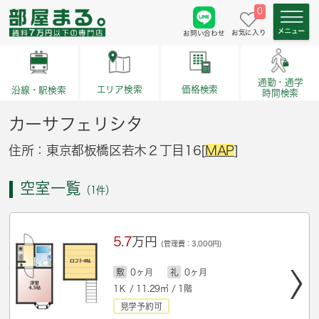
0
お気に入り
お問い合わせ
通勤・通学
価格検索
エリア検索
沿線・駅検索
時間検索
カーサフェリシタ
住所：東京都板橋区若木２丁目16[
MAP
]
空室一覧
（1件）
5.7
万円
(管理費：3,000円)
敷
0ヶ月
礼
0ヶ月
1Ｋ / 11.29㎡ / 1階
見学予約可