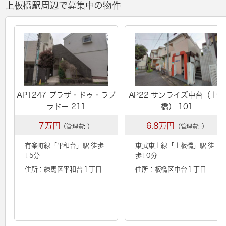
上板橋駅周辺で募集中の物件
AP1247 プラザ・ドゥ・ラブ
AP22 サンライズ中台（上板
ラドー 211
橋） 101
7万円
6.8万円
（管理費:-）
（管理費:-）
有楽町線「
平和台
」駅 徒歩
東武東上線「
上板橋
」駅 徒
15分
歩10分
住所：練馬区平和台１丁目
住所：板橋区中台１丁目