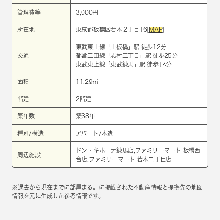
管理費等
3,000円
所在地
東京都板橋区若木２丁目16[
MAP
]
東武東上線
「
上板橋
」駅 徒歩12分
交通
都営三田線
「
志村三丁目
」駅 徒歩25分
東武東上線
「
東武練馬
」駅 徒歩14分
面積
11.29㎡
階建
2階建
築年数
築38年
種別/構造
アパート/木造
ドン・キホーテ練馬店,ファミリーマート 板橋西
周辺施設
台店,ファミリーマート 若木二丁目店
※過去から現在までに部屋まる。に掲載された不動産情報と提携先の地図
情報を元に生成した参考情報です。