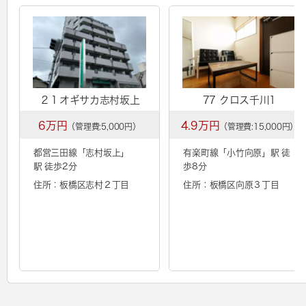
２１オギサカ志村坂上
77 クロス千川1
6万円
4.9万円
（管理費:5,000円）
（管理費:15,000円）
都営三田線「
志村坂上
」
有楽町線「
小竹向原
」駅 徒
駅 徒歩2分
歩8分
住所：板橋区志村２丁目
住所：板橋区向原３丁目