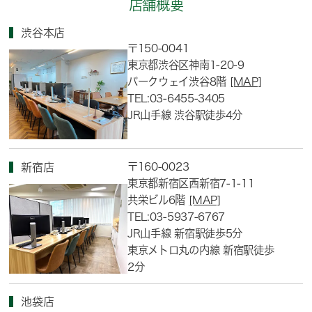
店舗概要
渋谷本店
〒150-0041
東京都渋谷区神南1-20-9
パークウェイ渋谷8階
[MAP]
TEL:03-6455-3405
JR山手線 渋谷駅徒歩4分
〒160-0023
新宿店
東京都新宿区西新宿7-1-11
共栄ビル6階
[MAP]
TEL:03-5937-6767
JR山手線 新宿駅徒歩5分
東京メトロ丸の内線 新宿駅徒歩
2分
池袋店