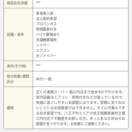
保証会社詳細
****
単身者入居
法人契約希望
プロパンガス
照明器具付き
設備・条件
バイク置場あり
洗濯機置場有
シャワー
エアコン
光ファイバー
条件(その他)
****
取引形態/賃貸
仲介/一般
区分
近くの業務スーパー 堀之内店まで徒歩4分で行けます。
室内設備はエアコン・照明付きなどが揃っているので、
快適に過ごしやすいお部屋になります。実際に見てみな
備考
いことにはお部屋選びはできません。すぐに内覧もでき
る空き部屋です。八王子市エリアの京王相模原線京王堀
之内付近で不動産をお探しの方。きっとあなた好みのお
部屋が見つかります。お気軽にご連絡ください。