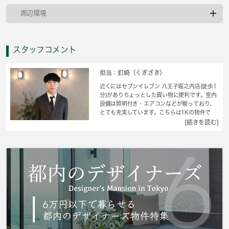
周辺環境
スタッフコメント
担当：釘崎（くぎざき）
近くにはセブンイレブン 八王子堀之内店(徒歩1
分)がありちょっとした買い物に便利です。室内
設備は照明付き・エアコンなどが揃っており、
とても充実しています。こちらは1Kの物件で
す。愛車置き場も心配いらないバイク置き場の
[続きを読む]
あるアパートです。転居先に住み心地も良いこ
ちらの賃貸物件。充実した新生活を過ごしまし
ょう。八王子市エリアでの新生活をご検討の方
に、素敵な暮らしを当社のスタッフが全力でサ
ポート致します。京王相模原線京王堀之内付近
の情報も満載です。