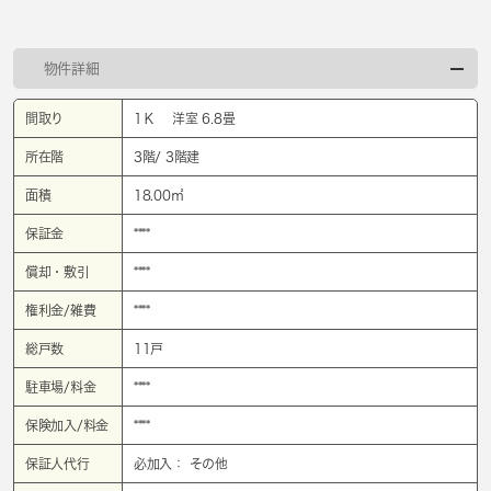
物件詳細
間取り
1Ｋ 洋室 6.8畳
所在階
3階/ 3階建
面積
18.00㎡
保証金
****
償却・敷引
****
権利金/雑費
****
総戸数
11戸
駐車場/料金
****
保険加入/料金
****
保証人代行
必加入： その他