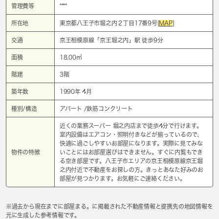
管理費等
****
所在地
東京都八王子市堀之内２丁目17番9号[
MAP
]
交通
京王相模原線「
京王堀之内
」駅 徒歩9分
面積
18.00㎡
階建
3階
築年数
1990年 4月
種別/構造
アパート /鉄筋コンクリート
近くの業務スーパー 堀之内店まで徒歩4分で行けます。
室内設備はエアコン・照明付きなどが揃っているので、
快適に過ごしやすいお部屋になります。実際に見てみな
物件の特徴
いことにはお部屋選びはできません。すぐに内覧もでき
る空き部屋です。八王子市エリアの京王相模原線京王堀
之内付近で不動産をお探しの方。きっとあなた好みのお
部屋が見つかります。お気軽にご連絡ください。
※過去から現在までに部屋まる。に掲載された不動産情報と提携先の地図情報を
元に生成した参考情報です。