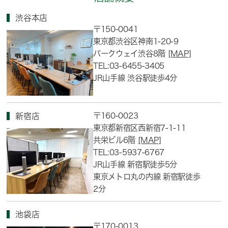
渋谷本店
〒150-0041
東京都渋谷区神南1-20-9
パークウェイ渋谷8階
[MAP]
TEL:03-6455-3405
JR山手線 渋谷駅徒歩4分
〒160-0023
新宿店
東京都新宿区西新宿7-1-11
共栄ビル6階
[MAP]
TEL:03-5937-6767
JR山手線 新宿駅徒歩5分
東京メトロ丸の内線 新宿駅徒歩
2分
池袋店
〒170-0013