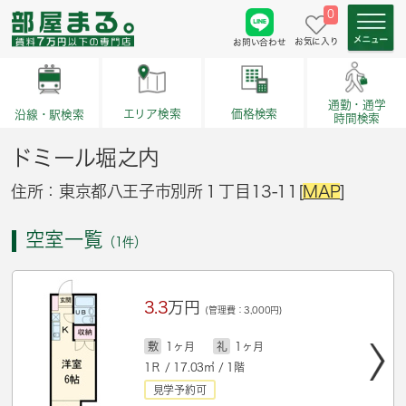
0
お気に入り
お問い合わせ
通勤・通学
価格検索
エリア検索
沿線・駅検索
時間検索
ドミール堀之内
住所：東京都八王子市別所１丁目13-11[
MAP
]
空室一覧
（1件）
3.3
万円
(管理費：3,000円)
敷
1ヶ月
礼
1ヶ月
1Ｒ / 17.03㎡ / 1階
見学予約可