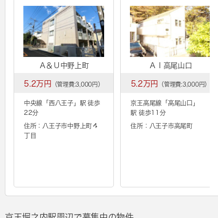
Ａ＆Ｕ中野上町
ＡＩ高尾山口
5.2万円
5.2万円
（管理費:3,000円）
（管理費:3,000円）
中央線「
西八王子
」駅 徒歩
京王高尾線「
高尾山口
」
22分
駅 徒歩11分
住所：八王子市中野上町４
住所：八王子市高尾町
丁目
京王堀之内駅周辺で募集中の物件