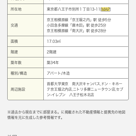
所在地
東京都八王子市別所１丁目13-11[
MAP
]
京王相模原線
「
京王堀之内
」駅 徒歩5分
交通
小田急多摩線
「
唐木田
」駅 徒歩25分
京王相模原線
「
南大沢
」駅 徒歩28分
面積
17.03㎡
階建
2階建
築年数
築34年
種別/構造
アパート/木造
首都大学東京 南大沢キャンパス,ドン・キホー
周辺施設
テ京王堀之内店,ニトリ多摩ニュータウン店,セブ
ン-イレブン 八王子松木北店
※過去から現在までに部屋まる。に掲載された不動産情報と提携先の地図
情報を元に生成した参考情報です。