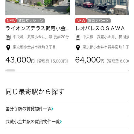
NEW
賃貸マンション
NEW
賃貸アパート
ライオンズテラス武蔵小金井
レオパレスＯＳＡＷＡ
中央線「
武蔵小金井
」駅 徒歩20分
中央線「
武蔵小金井
」駅 徒歩2
東京都小金井市緑町３丁目
東京都小金井市貫井南町１丁目
43,000
64,000
円
（管理費 15,000円）
円
（管理費 6,000
同じ最寄駅から探す
国分寺駅の賃貸物件一覧
武蔵小金井駅の賃貸物件一覧