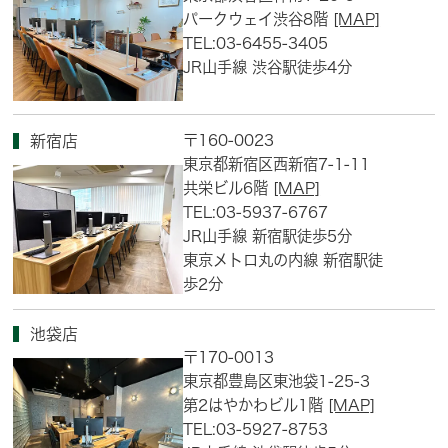
パークウェイ渋谷8階
[MAP]
TEL:03-6455-3405
JR山手線 渋谷駅徒歩4分
〒160-0023
新宿店
東京都新宿区西新宿7-1-11
共栄ビル6階
[MAP]
TEL:03-5937-6767
JR山手線 新宿駅徒歩5分
東京メトロ丸の内線 新宿駅徒
歩2分
池袋店
〒170-0013
東京都豊島区東池袋1-25-3
第2はやかわビル1階
[MAP]
TEL:03-5927-8753