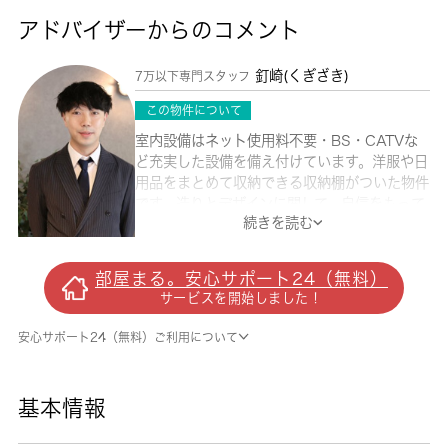
アドバイザーからのコメント
釘崎(くぎざき)
7万以下専門スタッフ
この物件について
室内設備はネット使用料不要・BS・CATVな
ど充実した設備を備え付けています。洋服や日
用品をまとめて収納できる収納棚がついた物件
です。造りとデザインに関して、自信をもって
続きを読む
情報を提供できるマンションです。簡単に温度
管理できるエアコン付きのマンション。インタ
ーネットの使用が可能な物件です。 城南コミ
部屋まる。安心サポート24（無料）
ュニティは、満足できるお部屋を紹介する自信
サービスを開始しました！
がございます。小金井市での住まい探しなら、
まずはお気軽にお声かけ下さい。
安心サポート24（無料）ご利用について
基本情報