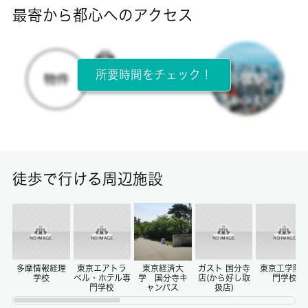
-
最寄から都心へのアクセス
目安光熱費
-
所要時間をチェック！
所在階
4階 / 4階建
面積
16.18㎡
徒歩で行ける周辺施設
保証金
0ヶ月
償却/敷引
-/-
多摩情報経理
東京エアトラ
東京経済大
ガスト 国分寺
東京工学院
学校
ベル・ホテル専
学 国分寺キ
店(から好し取
門学校
門学校
ャンパス
扱店)
権利金/雑費