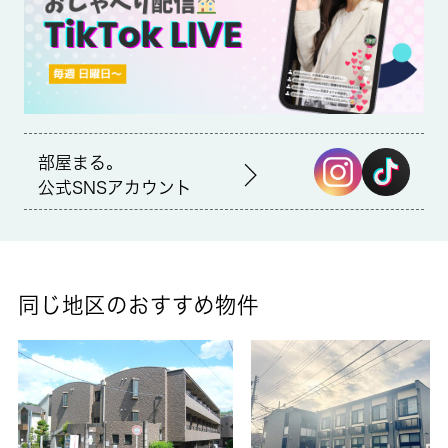
ら安心です。表面が平らなIHをお使いいただけるので、油汚れを
スッとお掃除できるのが魅力的です。暮らし快適物件、ネット回
線有り、お家でパソコンが使えます。納得できる住まい選びを行
っていきませんか。住まい環境はより良いものにしていきましょ
う。まずはこちらからご覧ください。・退去査定手数料：退去時
５，５００円 ・解約予告：２か月前・短期解約違約金：賃料
２ヶ月分／１年未満、賃料１ヶ月分／２年未満・駐車場：な
し ・駐輪場：無料 ※登録制 ※空き状
部屋まる。
況要確認・インターネット利用料無料：Ｊ：ｃｏｍ ＩｎＭｙＲ
公式SNSアカウント
ｏｏｍ １００Ｍ無料／ＷｉＦｉ無料・保険料は内容により変更
の場合あり※現況優先
同じ地区のおすすめ物件