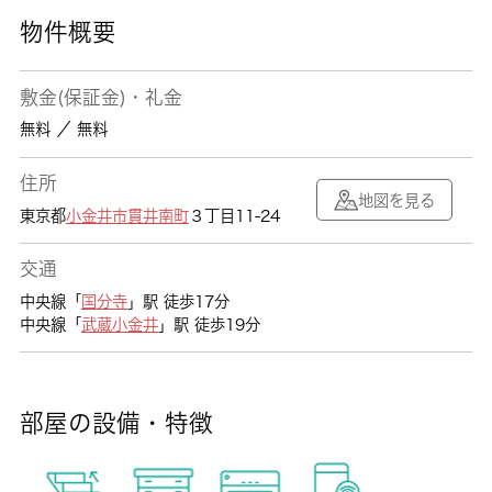
物件概要
敷金(保証金)・礼金
無料 ／ 無料
住所
地図を見る
東京都
小金井市
貫井南町
３丁目11-24
交通
中央線「
国分寺
」駅 徒歩17分
中央線「
武蔵小金井
」駅 徒歩19分
部屋の設備・特徴