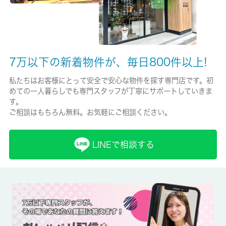
保証人代行
必加入
保証会社詳細
7万以下の新着物件が、毎日800件以上!
Casa 保証料 【居住用】初回：総賃料５０％ 月額：総賃料１．
５％（プランにより変更有） 【学生プラン】初回：１万円 年
私たちはお客様にとって安全で安心な物件を探す専門店です。初
間：１万円 【事業用】初回：総賃料１００％ 年間：総賃料１
めての一人暮らしでも専門スタッフが丁寧にサポートしていきま
０％（最低保証料有）
す。
ご相談はもちろん無料。お気軽にご相談ください。
賃貸区分/契約期間
一般/2年
LINEで相談する
取引形態
仲介
備考
室内設備はCATV・ネット使用料不要・CSなど充実した設備を備
え付けています。暑い日でも寒い日でも、エアコンのある物件な