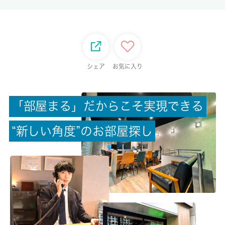
-/-
総戸数
-
シェア
お気に入り
現状/入居可能日
居住中/相談
「
部
屋
ま
る
」
だ
か
ら
こ
そ
実
現
で
き
る
駐車場/料金
“
新
し
い
角
度
”
の
お
部
屋
探
し
-/-
保険加入/料金
有/19000円
保険名/保険期間
-/2年