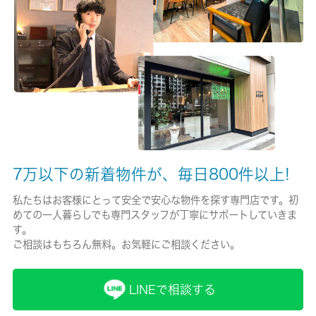
有/16000円
保険名/保険期間
-/2年
保証人代行
必加入
保証会社詳細
7万以下の新着物件が、毎日800件以上!
・Ｃａｓａ 初回保証料５０％ （引き落とし手数料月額３３０
円、最低保証料２０，０００円）
私たちはお客様にとって安全で安心な物件を探す専門店です。初
めての一人暮らしでも専門スタッフが丁寧にサポートしていきま
賃貸区分/契約期間
す。
一般/2年
ご相談はもちろん無料。お気軽にご相談ください。
取引形態
LINEで相談する
仲介