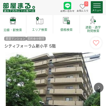
0
お気に入り
お問い合わせ
通勤・通学
価格検索
エリア検索
沿線・駅検索
時間検索
賃貸マンション
契約金分割可
シティフォーラム新小平 5階