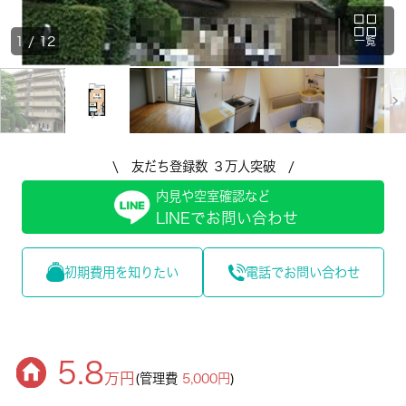
1
/
12
一覧
\ 友だち登録数 ３万人突破 /
内見や空室確認など
LINEでお問い合わせ
初期費用を知りたい
電話でお問い合わせ
5.8
万円
(管理費
5,000円
)