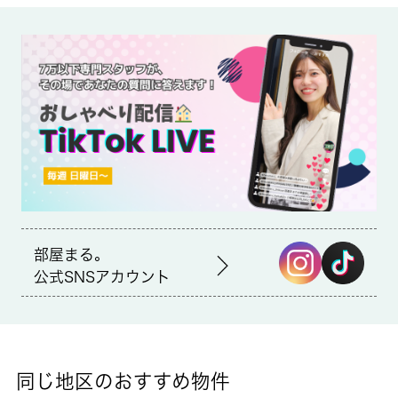
備考
家から148mのところに小平郵便局があります。宅配ボックスは
時間を問わず荷物を受け取ることができるので、自宅に不在でも
再配達依頼をする必要がなくなります。好評の駅近物件となって
おり、駅より徒歩7分に立地しています。小平市で暮らすなら武
蔵野線新小平近くはいかかがでしょうか。 城南コミュニティま
でご連絡ください。保証会社加入必須、フリーレント１ヶ月退去
時におけるクリーニング代 ３０m2以下 ：３３，０００円
（税込）３０～５０m2 ：５２，８００～６６，０００円（税
込）それ以上 m2単価：１，３２０円（税込）/m2エアコンク
リーニング代 １３，２００円（税込）インターネット（Ｗｉ－
Ｆｉ）無料
部屋まる。
公式SNSアカウント
同じ地区のおすすめ物件