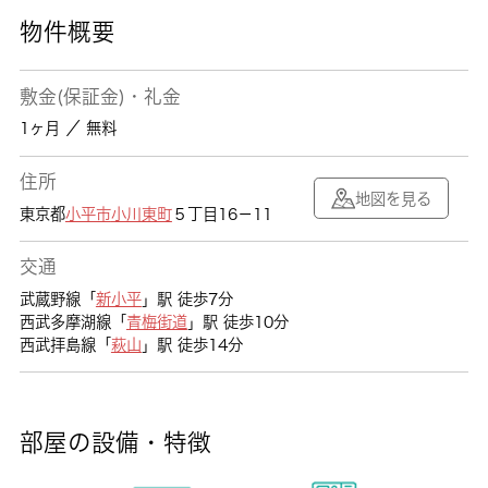
物件概要
敷金(保証金)・礼金
1ヶ月 ／ 無料
住所
地図を見る
東京都
小平市
小川東町
５丁目16－11
交通
武蔵野線「
新小平
」駅 徒歩7分
西武多摩湖線「
青梅街道
」駅 徒歩10分
西武拝島線「
萩山
」駅 徒歩14分
部屋の設備・特徴