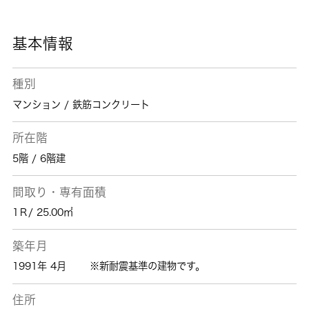
に、素敵な暮らしを当社のスタッフが全力でサ
ポート致します。武蔵野線新小平付近の情報も
満載です。
基本情報
種別
マンション / 鉄筋コンクリート
所在階
5階 / 6階建
間取り・専有面積
1Ｒ/ 25.00㎡
築年月
1991年 4月
※新耐震基準の建物です。
住所