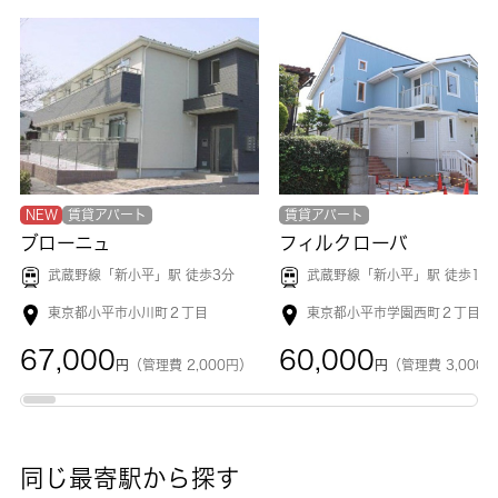
NEW
賃貸アパート
賃貸アパート
ブローニュ
フィルクローバ
武蔵野線「
新小平
」駅 徒歩3分
武蔵野線「
新小平
」駅 徒歩11
東京都小平市小川町２丁目
東京都小平市学園西町２丁目
67,000
60,000
円
（管理費 2,000円）
円
（管理費 3,000
同じ最寄駅から探す