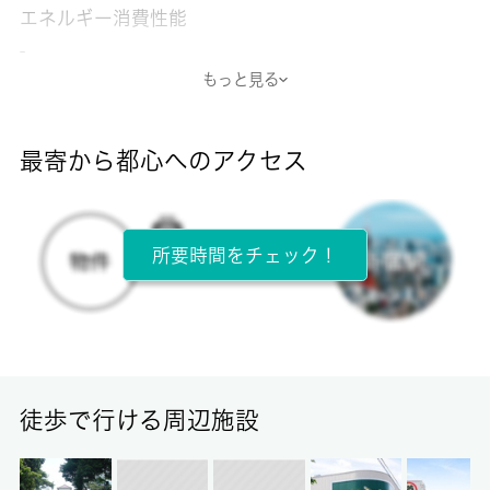
エネルギー消費性能
-
もっと見る
断熱性能
-
最寄から都心へのアクセス
目安光熱費
-
所要時間をチェック！
所在階
5階 / 6階建
面積
25.00㎡
徒歩で行ける周辺施設
保証金
-