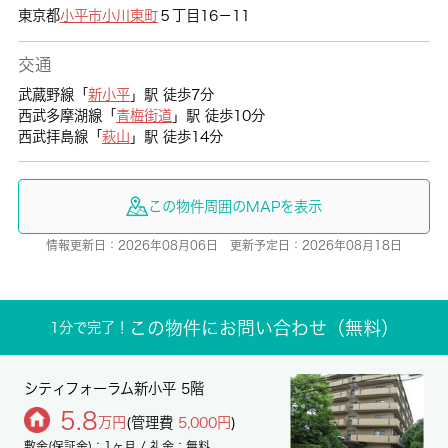
東京都
小平市
小川東町
５丁目16－11
交通
武蔵野線「
新小平
」駅 徒歩7分
西武多摩湖線「
青梅街道
」駅 徒歩10分
西武拝島線「
萩山
」駅 徒歩14分
この物件周囲のMAPを表示
情報更新日：2026年08月06日 更新予定日：2026年08月18日
この物件にお問い合わせ（無料）
1分で完了！
シティフォーラム新小平 5階
5.8
万円
(管理費
5,000円
)
敷金(保証金)：1ヶ月 / 礼金：無料