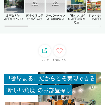
償却/敷引
-/-
津田塾大学
国土交通大学
スーパーあまい
（株）いなげ
ドン・キホ
小平キャンパス
校 小平本校
け 萩山駅前店
や 小平学園西
テ小平店
町店
権利金/雑費
-/-
総戸数
-
シェア
お気に入り
現状/入居可能日
空家/即時
「
部
屋
ま
る
」
だ
か
ら
こ
そ
実
現
で
き
る
駐車場/料金
“
新
し
い
角
度
”
の
お
部
屋
探
し
-/-
保険加入/料金