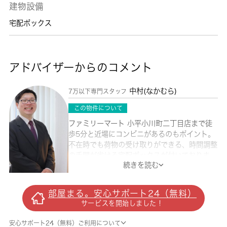
建物設備
宅配ボックス
アドバイザーからのコメント
中村(なかむら)
7万以下専門スタッフ
この物件について
ファミリーマート 小平小川町二丁目店まで徒
歩5分と近場にコンビニがあるのもポイント。
不在時でも荷物の受け取りができる、時間調整
の手間が省ける宅配ボックスが付いておりま
続きを読む
す。収納はシューズボックス・クロゼットなど
豊富なので、広々と空間を利用することも可能
です。マンションタイプのお部屋です。魅力も
部屋まる。安心サポート24（無料）
多い賃貸物件はいかがでしょうか。フリーレン
サービスを開始しました！
トの条件が適用される利便性の高いお部屋とな
ります。小平市エリアでの新生活をご検討の方
安心サポート24（無料）ご利用について