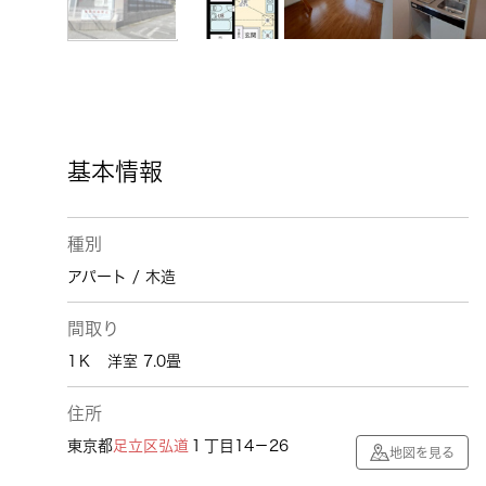
基本情報
種別
アパート / 木造
間取り
1Ｋ 洋室 7.0畳
住所
東京都
足立区
弘道
１丁目14－26
地図を見る