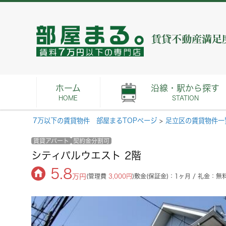
ホーム
沿線・駅から探す
HOME
STATION
7万以下の賃貸物件 部屋まるTOPページ
>
足立区の賃貸物件一
賃貸アパート
契約金分割可
シティパルウエスト 2階
5.8
万円
(管理費
3,000円
)
敷金(保証金)：1ヶ月 / 礼金：無