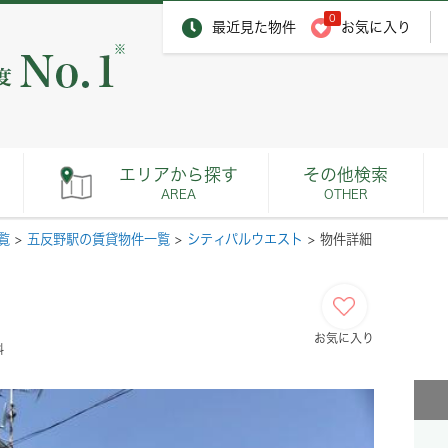
0
最近見た物件
お気に入り
※
エリアから探す
その他検索
AREA
OTHER
覧
>
五反野駅の賃貸物件一覧
>
シティパルウエスト
>
物件詳細
お気に入り
料