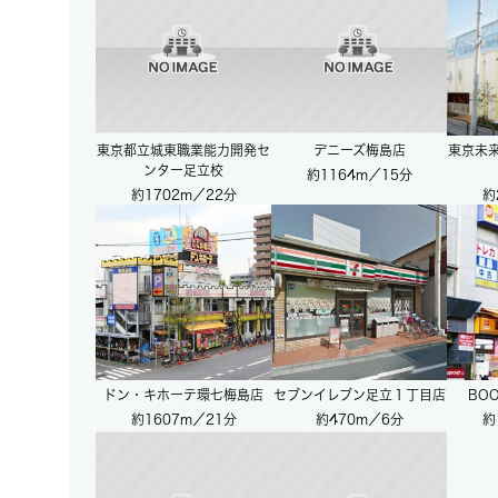
東京都立城東職業能力開発セ
デニーズ梅島店
東京未
ンター足立校
約1164m／15分
約1702m／22分
約
ドン・キホーテ環七梅島店
セブンイレブン足立１丁目店
BO
約1607m／21分
約470m／6分
約