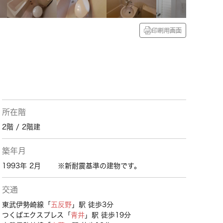
印刷用画面
所在階
2階 / 2階建
築年月
1993年 2月
※新耐震基準の建物です。
交通
東武伊勢崎線「
五反野
」駅 徒歩3分
つくばエクスプレス「
青井
」駅 徒歩19分