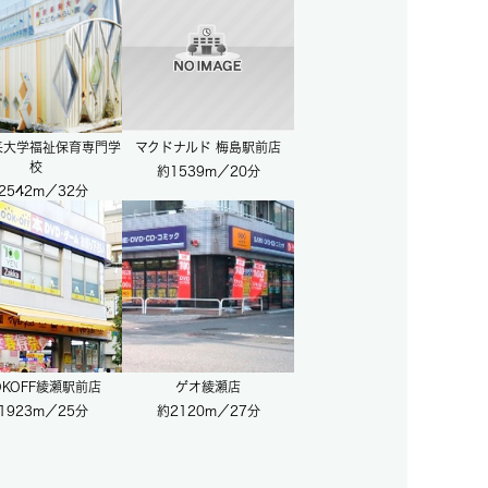
来大学福祉保育専門学
マクドナルド 梅島駅前店
校
約1539m／20分
2542m／32分
OKOFF綾瀬駅前店
ゲオ綾瀬店
1923m／25分
約2120m／27分