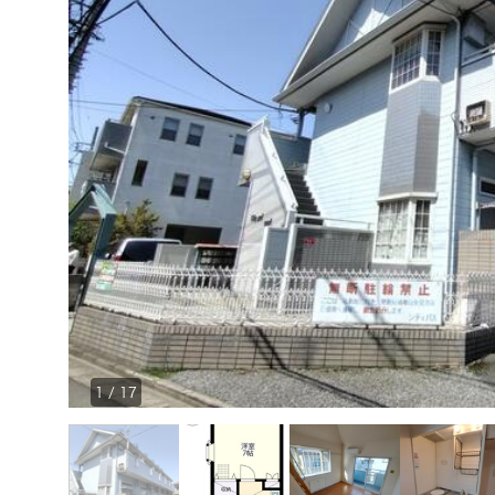
1
/
17