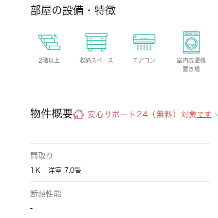
部屋の設備・特徴
2階以上
収納スペース
エアコン
室内洗濯機
置き場
物件概要
安心サポート24（無料）対象
です
間取り
1Ｋ 洋室 7.0畳
断熱性能
-