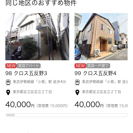
同じ地区のおすすめ物件
NEW
賃貸アパート
NEW
賃貸一戸建て
98 クロス五反野3
99 クロス五反野4
東武伊勢崎線「
小菅
」駅 徒歩4分
東武伊勢崎線「
小菅
」駅 徒歩5
東京都足立区足立２丁目
東京都足立区足立２丁目
40,000
40,000
円
（管理費 15,000円）
円
（管理費 15,00