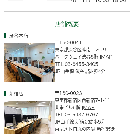
4月~11月 10:00~18:00
店舗概要
渋谷本店
〒150-0041
東京都渋谷区神南1-20-9
パークウェイ渋谷8階
[MAP]
TEL:03-6455-3405
JR山手線 渋谷駅徒歩4分
〒160-0023
新宿店
東京都新宿区西新宿7-1-11
共栄ビル6階
[MAP]
TEL:03-5937-6767
JR山手線 新宿駅徒歩5分
東京メトロ丸の内線 新宿駅徒