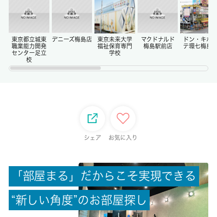
-
償却/敷引
-/-
東京都立城東
デニーズ梅島店
東京未来大学
マクドナルド
ドン・キホ
職業能力開発
福祉保育専門
梅島駅前店
テ環七梅島
センター足立
学校
校
権利金/雑費
-/-
総戸数
10戸
シェア
お気に入り
現状/入居可能日
空家/即時
「
部
屋
ま
る
」
だ
か
ら
こ
そ
実
現
で
き
る
駐車場/料金
空無/-
“
新
し
い
角
度
”
の
お
部
屋
探
し
保険加入/料金