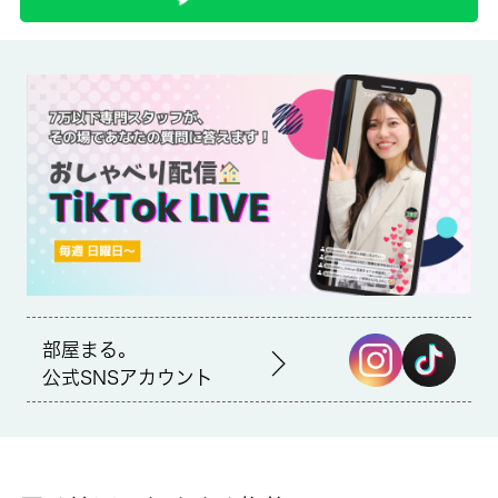
備考
セブンイレブン足立１丁目店まで徒歩6分と近場にコンビニがあ
るのもポイント。収納はクロゼット・シューズボックスなどが備
え付けられているので、衣類や日用品の収納に重宝します。引っ
越し先が足立区へと決まったら、住まい探しを始めましょう。
城南コミュニティでは、お客様の住まい探しをお手伝いしており
ます。※１年未満での解約は賃料１ヵ月分の違約金あり。※室
内・敷地内での喫煙不可（電子タバコ含む）。
部屋まる。
公式SNSアカウント