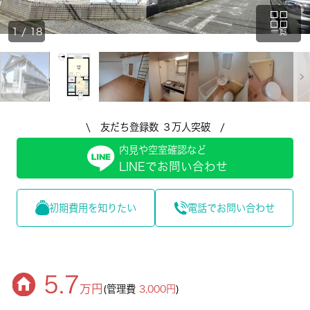
1
/
18
一覧
\ 友だち登録数 ３万人突破 /
内見や空室確認など
LINEでお問い合わせ
初期費用を知りたい
電話でお問い合わせ
5.7
万円
(管理費
3,000円
)