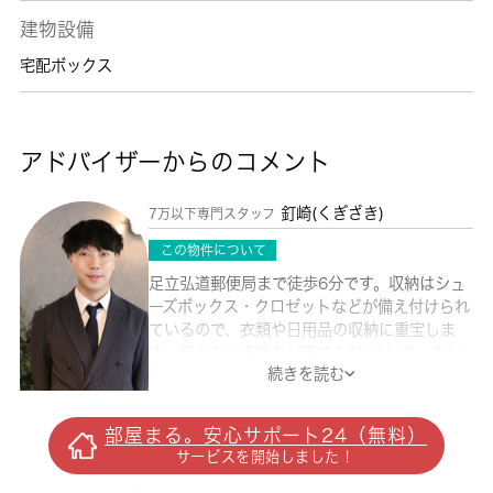
建物設備
宅配ボックス
アドバイザーからのコメント
釘崎(くぎざき)
7万以下専門スタッフ
この物件について
足立弘道郵便局まで徒歩6分です。収納はシュ
ーズボックス・クロゼットなどが備え付けられ
ているので、衣類や日用品の収納に重宝しま
す。知らない来訪者が来てもTVインターホン
続きを読む
越しに確認できるので防犯対策として優れてお
ります。室内設備は照明付き・エアコン・ロフ
トなど充実した設備を備え付けています。空き
部屋まる。安心サポート24（無料）
家の物件です。お部屋とキッチンに仕切りがあ
サービスを開始しました！
る、1Kの物件です。こちらは月々の家賃が5.7
万円の物件です。 城南コミュニティが条件に