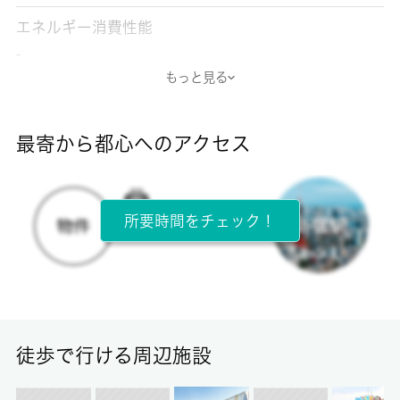
エネルギー消費性能
-
もっと見る
断熱性能
-
最寄から都心へのアクセス
目安光熱費
-
所要時間をチェック！
所在階
2階 / 2階建
面積
20.24㎡
徒歩で行ける周辺施設
保証金