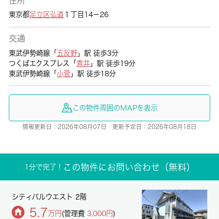
住所
東京都
足立区
弘道
１丁目14－26
交通
東武伊勢崎線「
五反野
」駅 徒歩3分
つくばエクスプレス「
青井
」駅 徒歩19分
東武伊勢崎線「
小菅
」駅 徒歩18分
この物件周囲のMAPを表示
情報更新日：2026年08月07日 更新予定日：2026年08月18日
この物件にお問い合わせ（無料）
1分で完了！
シティパルウエスト 2階
5.7
万円
(管理費
3,000円
)