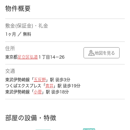
物件概要
敷金(保証金)・礼金
1ヶ月 ／ 無料
住所
地図を見る
東京都
足立区
弘道
１丁目14－26
交通
東武伊勢崎線「
五反野
」駅 徒歩3分
つくばエクスプレス「
青井
」駅 徒歩19分
東武伊勢崎線「
小菅
」駅 徒歩18分
部屋の設備・特徴