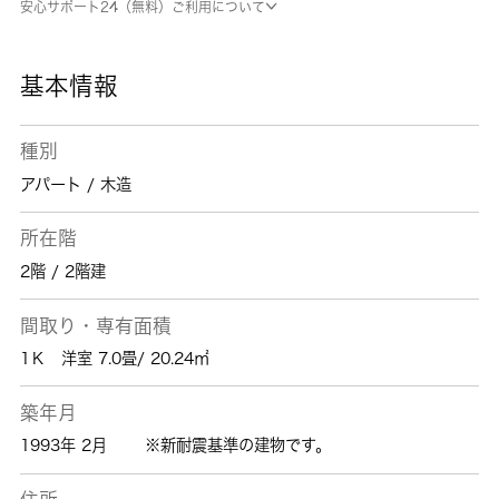
安心サポート24（無料）ご利用について
合わせて足立区周辺のお住まい探しをお手伝い
します。地元の不動産屋さんだからどんな要望
もお任せ下さい。
基本情報
種別
アパート / 木造
所在階
2階 / 2階建
間取り・専有面積
1Ｋ 洋室 7.0畳/ 20.24㎡
築年月
1993年 2月
※新耐震基準の建物です。