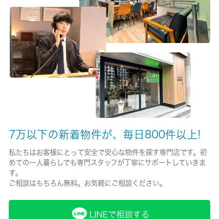
有/16000円
保険名/保険期間
-/2年
保証人代行
必加入
保証会社詳細
月額総賃料の３０％／２年（連帯保証人併用）
7万以下の新着物件が、毎日800件以上!
賃貸区分/契約期間
私たちはお客様にとって安全で安心な物件を探す専門店です。初
めての一人暮らしでも専門スタッフが丁寧にサポートしていきま
一般/2年
す。
ご相談はもちろん無料。お気軽にご相談ください。
取引形態
仲介
LINEで相談する