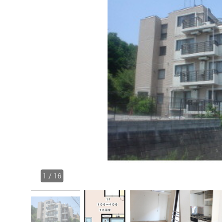
1
/
16