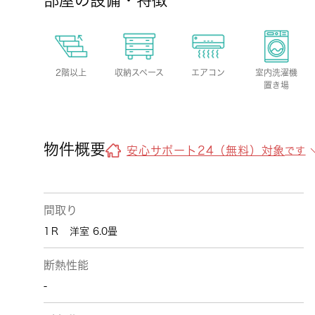
部屋の設備・特徴
2階以上
収納スペース
エアコン
室内洗濯機
置き場
物件概要
安心サポート24（無料）対象
です
間取り
1Ｒ 洋室 6.0畳
断熱性能
-