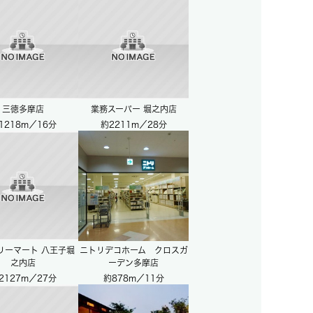
三徳多摩店
業務スーパー 堀之内店
1218m／16分
約2211m／28分
リーマート 八王子堀
ニトリデコホーム クロスガ
之内店
ーデン多摩店
2127m／27分
約878m／11分