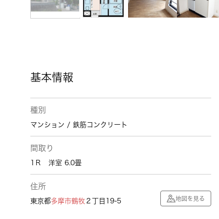
基本情報
種別
マンション / 鉄筋コンクリート
間取り
1Ｒ 洋室 6.0畳
住所
地図を見る
東京都
多摩市
鶴牧
２丁目19-5