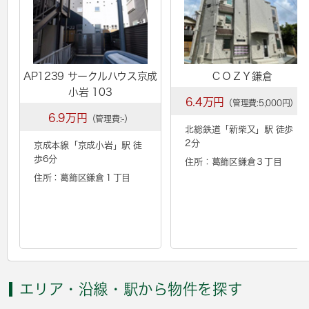
AP1239 サークルハウス京成
ＣＯＺＹ鎌倉
小岩 103
6.4万円
（管理費:5,000円）
6.9万円
（管理費:-）
北総鉄道「
新柴又
」駅 徒歩
2分
京成本線「
京成小岩
」駅 徒
歩6分
住所：葛飾区鎌倉３丁目
住所：葛飾区鎌倉１丁目
エリア・沿線・駅から物件を探す