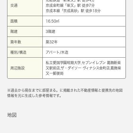
北総鉄道
「
新柴又
」駅 徒歩4分
交通
京成金町線
「
柴又
」駅 徒歩7分
京成本線
「
京成高砂
」駅 徒歩18分
面積
16.50㎡
階建
3階建
築年数
築32年
種別/構造
アパート/木造
私立愛国学園短期大学,セブンイレブン 葛飾新柴
周辺施設
又駅前店,ザ・ダイソー ヴィナシス金町店,葛飾柴
又一郵便局
※過去から現在までに部屋まる。に掲載された不動産情報と提携先の地図
情報を元に生成した参考情報です。
地図