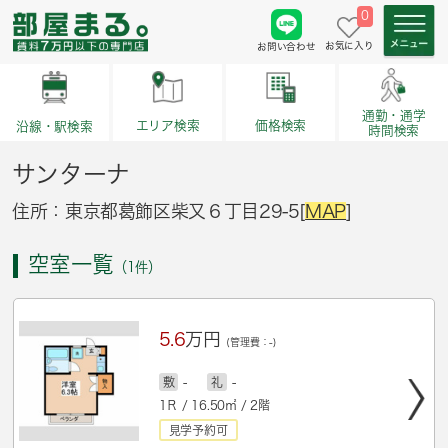
0
お気に入り
お問い合わせ
通勤・通学
価格検索
エリア検索
沿線・駅検索
時間検索
サンターナ
住所：東京都葛飾区柴又６丁目29-5[
MAP
]
空室一覧
（1件）
5.6
万円
(管理費：-)
敷
-
礼
-
1Ｒ / 16.50㎡ / 2階
見学予約可