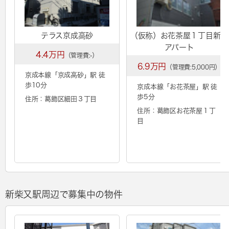
テラス京成高砂
（仮称）お花茶屋１丁目新築
アパート
4.4万円
（管理費:-）
6.9万円
（管理費:5,000円）
京成本線「
京成高砂
」駅 徒
歩10分
京成本線「
お花茶屋
」駅 徒
歩5分
住所：葛飾区細田３丁目
住所：葛飾区お花茶屋１丁
目
新柴又駅周辺で募集中の物件