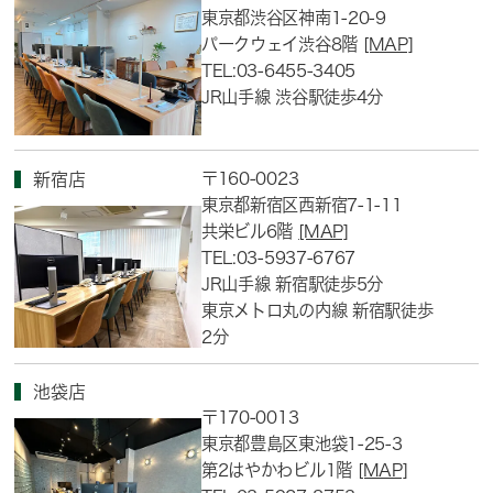
東京都渋谷区神南1-20-9
パークウェイ渋谷8階
[MAP]
TEL:03-6455-3405
JR山手線 渋谷駅徒歩4分
〒160-0023
新宿店
東京都新宿区西新宿7-1-11
共栄ビル6階
[MAP]
TEL:03-5937-6767
JR山手線 新宿駅徒歩5分
東京メトロ丸の内線 新宿駅徒歩
2分
池袋店
〒170-0013
東京都豊島区東池袋1-25-3
第2はやかわビル1階
[MAP]