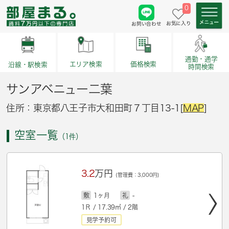
0
お気に入り
お問い合わせ
通勤・通学
価格検索
エリア検索
沿線・駅検索
時間検索
サンアベニュー二葉
住所：東京都八王子市大和田町７丁目13-1[
MAP
]
空室一覧
（1件）
3.2
万円
(管理費：3,000円)
敷
1ヶ月
礼
-
1Ｒ / 17.39㎡ / 2階
見学予約可