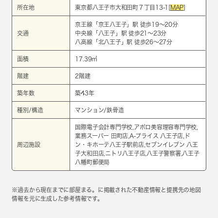
所在地
東京都八王子市大和田町７丁目13-1[
MAP
]
京王線
「
京王八王子
」駅 徒歩19～20分
交通
中央線
「
八王子
」駅 徒歩21～23分
八高線
「
北八王子
」駅 徒歩26～27分
面積
17.39㎡
階建
2階建
築年数
築43年
種別/構造
マンション/鉄骨造
国際電子会計専門学校,アポロ美容理容専門学校,
業務スーパー 田町店,A-プライス 八王子店,ド
周辺施設
ン・キホーテ八王子駅前店,セブンイレブン 八王
子大和田店,ニトリ八王子店,八王子警察署,八王子
八幡町郵便局
※過去から現在までに部屋まる。に掲載された不動産情報と提携先の地図
情報を元に生成した参考情報です。