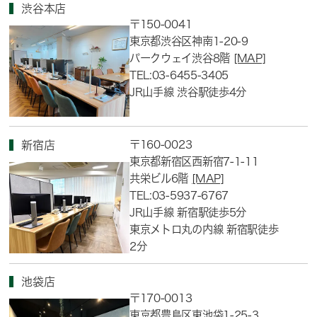
渋谷本店
〒150-0041
東京都渋谷区神南1-20-9
パークウェイ渋谷8階
[MAP]
TEL:03-6455-3405
JR山手線 渋谷駅徒歩4分
〒160-0023
新宿店
東京都新宿区西新宿7-1-11
共栄ビル6階
[MAP]
TEL:03-5937-6767
JR山手線 新宿駅徒歩5分
東京メトロ丸の内線 新宿駅徒歩
2分
池袋店
〒170-0013
東京都豊島区東池袋1-25-3