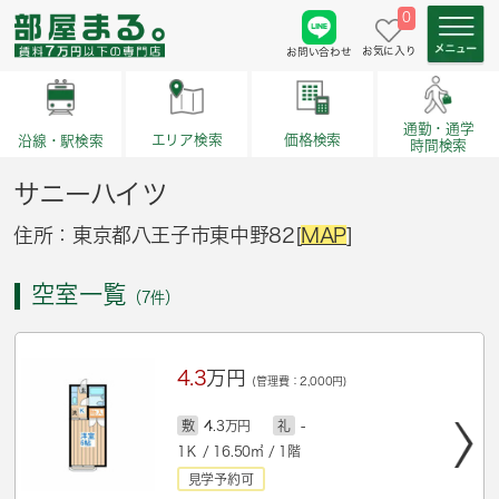
0
お気に入り
お問い合わせ
通勤・通学
価格検索
エリア検索
沿線・駅検索
時間検索
サニーハイツ
住所：東京都八王子市東中野82[
MAP
]
空室一覧
（7件）
4.3
万円
(管理費：2,000円)
敷
4.3万円
礼
-
1Ｋ / 16.50㎡ / 1階
見学予約可