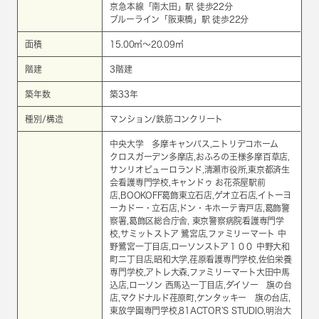
京急本線
「
南太田
」駅 徒歩22分
ブルーライン
「
阪東橋
」駅 徒歩22分
面積
15.00㎡～20.09㎡
階建
3階建
築年数
築33年
種別/構造
マンション/鉄筋コンクリート
中央大学 多摩キャンパス,ニトリデコホーム
クロスガーデン多摩店,おふろの王様多摩百草店,
サンリオピューロランド,清瀬市役所,東京都済生
会看護専門学校,キャンドゥ お花茶屋駅前
店,BOOKOFF葛飾東立石店,ゲオ立石店,イトーヨ
ーカドー・立石店,ドン・キホーテ青戸店,葛飾警
察署,葛飾区総合庁舎, 東京警察病院看護専門学
校,サミットストア 鷺宮店,ファミリーマート 中
野鷺宮一丁目店,ローソンストア１００ 中野大和
町二丁目店,昭和大学,荏原看護専門学校,佐伯栄養
専門学校,アトレ大森,ファミリーマート大田中馬
込店,ローソン 西馬込一丁目店,ダイソー 旗の台
店,マクドナルド荏原町,ケンタッキー 旗の台店,
東放学園専門学校,81ACTOR’S STUDIO,明治大