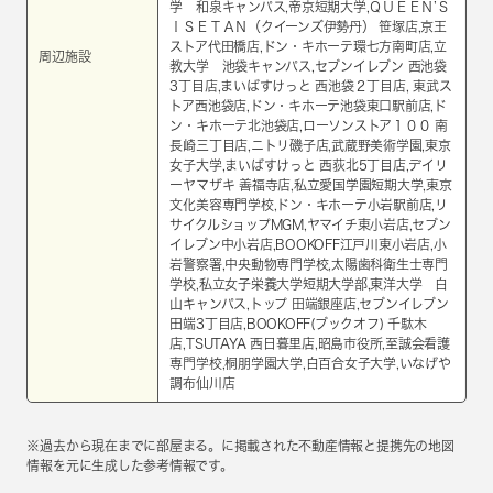
学 和泉キャンパス,帝京短期大学,ＱＵＥＥＮ’Ｓ
ＩＳＥＴＡＮ（クイーンズ伊勢丹） 笹塚店,京王
ストア代田橋店,ドン・キホーテ環七方南町店,立
周辺施設
教大学 池袋キャンパス,セブンイレブン 西池袋
3丁目店,まいばすけっと 西池袋２丁目店, 東武ス
トア西池袋店,ドン・キホーテ池袋東口駅前店,ド
ン・キホーテ北池袋店,ローソンストア１００ 南
長崎三丁目店,ニトリ磯子店,武蔵野美術学園,東京
女子大学,まいばすけっと 西荻北5丁目店,デイリ
ーヤマザキ 善福寺店,私立愛国学園短期大学,東京
文化美容専門学校,ドン・キホーテ小岩駅前店,リ
サイクルショップMGM,ヤマイチ東小岩店,セブン
イレブン中小岩店,BOOKOFF江戸川東小岩店,小
岩警察署,中央動物専門学校,太陽歯科衛生士専門
学校,私立女子栄養大学短期大学部,東洋大学 白
山キャンパス,トップ 田端銀座店,セブンイレブン
田端3丁目店,BOOKOFF(ブックオフ) 千駄木
店,TSUTAYA 西日暮里店,昭島市役所,至誠会看護
専門学校,桐朋学園大学,白百合女子大学,いなげや
調布仙川店
※過去から現在までに部屋まる。に掲載された不動産情報と提携先の地図
情報を元に生成した参考情報です。