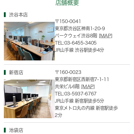
店舗概要
渋谷本店
〒150-0041
東京都渋谷区神南1-20-9
パークウェイ渋谷8階
[MAP]
TEL:03-6455-3405
JR山手線 渋谷駅徒歩4分
〒160-0023
新宿店
東京都新宿区西新宿7-1-11
共栄ビル6階
[MAP]
TEL:03-5937-6767
JR山手線 新宿駅徒歩5分
東京メトロ丸の内線 新宿駅徒歩
2分
池袋店