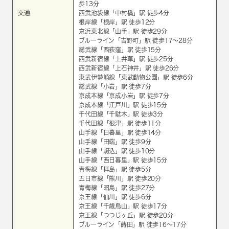
歩13分
交通
西武池袋線
「
中村橋
」駅 徒歩4分
根岸線
「
根岸
」駅 徒歩12分
京浜東北線
「
山手
」駅 徒歩29分
ブルーライン
「
吉野町
」駅 徒歩17～28分
総武線
「
西荻窪
」駅 徒歩15分
西武新宿線
「
上井草
」駅 徒歩25分
西武新宿線
「
上石神井
」駅 徒歩26分
東武伊勢崎線
「
東武動物公園
」駅 徒歩6分
総武線
「
小岩
」駅 徒歩7分
京成本線
「
京成小岩
」駅 徒歩7分
京成本線
「
江戸川
」駅 徒歩15分
千代田線
「
千駄木
」駅 徒歩3分
千代田線
「
根津
」駅 徒歩11分
山手線
「
日暮里
」駅 徒歩14分
山手線
「
田端
」駅 徒歩9分
山手線
「
駒込
」駅 徒歩10分
山手線
「
西日暮里
」駅 徒歩15分
青梅線
「
拝島
」駅 徒歩5分
五日市線
「
熊川
」駅 徒歩20分
青梅線
「
昭島
」駅 徒歩27分
京王線
「
仙川
」駅 徒歩6分
京王線
「
千歳烏山
」駅 徒歩17分
京王線
「
つつじヶ丘
」駅 徒歩20分
ブルーライン
「
蒔田
」駅 徒歩16～17分