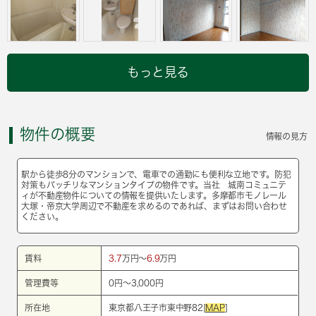
もっと見る
物件の概要
情報の見方
駅から徒歩8分のマンションで、電車での通勤にも便利な立地です。防犯
対策もバッチリなマンションタイプの物件です。当社 城南コミュニテ
ィが不動産物件についての情報を提供いたします。多摩都市モノレール
大塚・帝京大学周辺で不動産を求めるのであれば、まずはお問い合わせ
ください。
賃料
3.7
万円～
6.9
万円
管理費等
0円～3,000円
所在地
東京都八王子市東中野82[
MAP
]