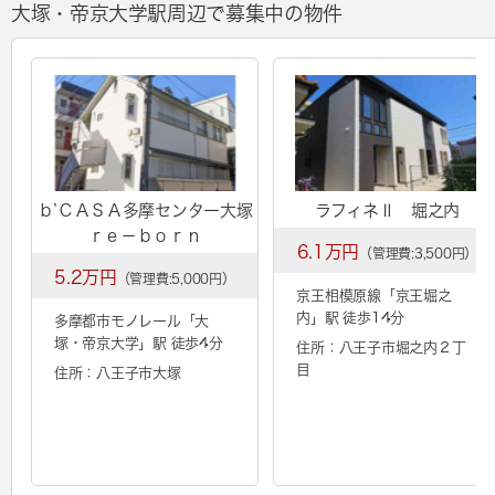
大塚・帝京大学駅周辺で募集中の物件
ｂ’ＣＡＳＡ多摩センター大塚
ラフィネⅡ 堀之内
ｒｅ－ｂｏｒｎ
6.1万円
（管理費:3,500円）
5.2万円
（管理費:5,000円）
京王相模原線「
京王堀之
内
」駅 徒歩14分
多摩都市モノレール「
大
塚・帝京大学
」駅 徒歩4分
住所：八王子市堀之内２丁
目
住所：八王子市大塚