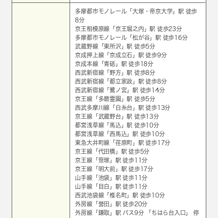
多摩都市モノレール
「
大塚・帝京大学
」駅 徒歩
8分
京王相模原線
「
京王堀之内
」駅 徒歩23分
多摩都市モノレール
「
松が谷
」駅 徒歩16分
武蔵野線
「
東所沢
」駅 徒歩5分
京成押上線
「
京成立石
」駅 徒歩9分
京成本線
「
青砥
」駅 徒歩18分
西武新宿線
「
野方
」駅 徒歩8分
西武新宿線
「
都立家政
」駅 徒歩8分
西武新宿線
「
鷺ノ宮
」駅 徒歩14分
京王線
「
多磨霊園
」駅 徒歩5分
西武多摩川線
「
白糸台
」駅 徒歩13分
京王線
「
武蔵野台
」駅 徒歩13分
都営浅草線
「
馬込
」駅 徒歩10分
都営浅草線
「
西馬込
」駅 徒歩10分
東急大井町線
「
荏原町
」駅 徒歩17分
京王線
「
代田橋
」駅 徒歩5分
京王線
「
笹塚
」駅 徒歩11分
京王線
「
明大前
」駅 徒歩17分
山手線
「
池袋
」駅 徒歩11分
山手線
「
目白
」駅 徒歩11分
西武池袋線
「
椎名町
」駅 徒歩10分
外房線
「
誉田
」駅 徒歩20分
外房線
「
鎌取
」駅 バス9分 「ちはら台入口」 停