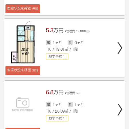
空室状況を確認
無料
5.3
万円
(管理費：2,000円)
敷
1ヶ月
礼
0ヶ月
1Ｋ / 19.01㎡ / 1階
見学予約可
空室状況を確認
無料
6.8
万円
(管理費：-)
敷
1ヶ月
礼
1ヶ月
1Ｋ / 20.09㎡ / 1階
見学予約可