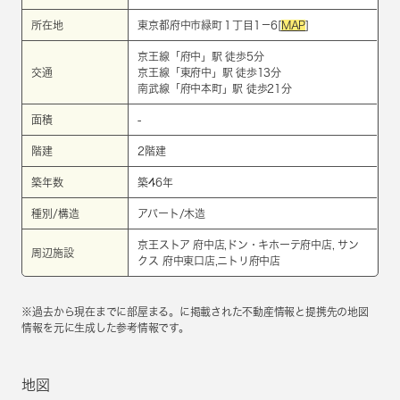
所在地
東京都府中市緑町１丁目1－6[
MAP
]
京王線
「
府中
」駅 徒歩5分
交通
京王線
「
東府中
」駅 徒歩13分
南武線
「
府中本町
」駅 徒歩21分
面積
-
階建
2階建
築年数
築46年
種別/構造
アパート/木造
京王ストア 府中店,ドン・キホーテ府中店, サン
周辺施設
クス 府中東口店,ニトリ府中店
※過去から現在までに部屋まる。に掲載された不動産情報と提携先の地図
情報を元に生成した参考情報です。
地図