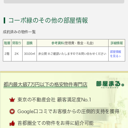
コーポ緑のその他の部屋情報
成約済みの物件一覧
階層
間取り
面積
参考賃料
(管理費・敷金・礼金)
詳細情報
部屋情報
2階
2Ｋ
30.00㎡
非公開 ※ご確認いたしますのでお問い合わせください
を見る >
都内最大級7万円以下の格安物件専門店
東京の不動産会社 顧客満足度No.1
Google口コミでお客様からの圧倒的支持を獲得
首都圏全ての物件をお得に紹介可能