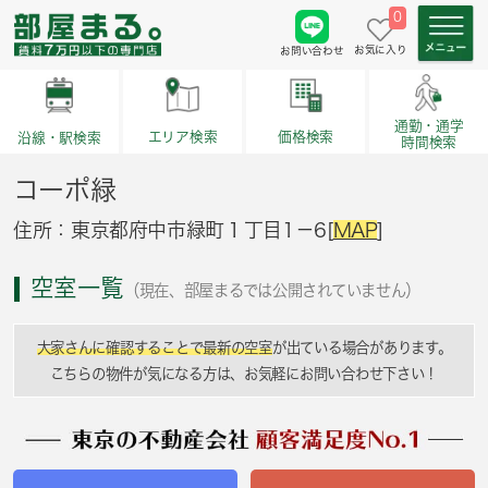
0
お気に入り
お問い合わせ
通勤・通学
価格検索
エリア検索
沿線・駅検索
時間検索
コーポ緑
住所：東京都府中市緑町１丁目1－6[
MAP
]
空室一覧
（現在、部屋まるでは公開されていません）
大家さんに確認することで最新の空室
が出ている場合があります。
こちらの物件が気になる方は、お気軽にお問い合わせ下さい！