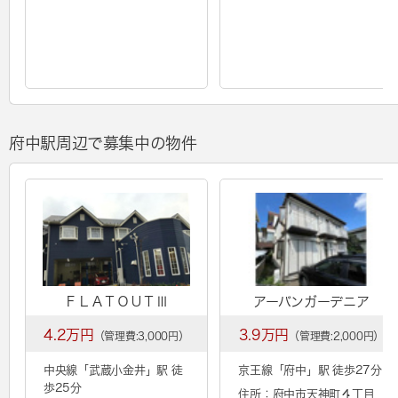
府中駅周辺で募集中の物件
ＦＬＡＴＯＵＴⅢ
アーバンガーデニア
4.2万円
3.9万円
（管理費:3,000円）
（管理費:2,000円）
中央線「
武蔵小金井
」駅 徒
京王線「
府中
」駅 徒歩27分
歩25分
住所：府中市天神町４丁目