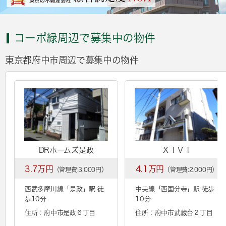
コーポ緑周辺で募集中の物件
東京都府中市周辺で募集中の物件
DRホームズ是政
ＸＩＶ１
3.7万円
4.1万円
（管理費:3,000円）
（管理費:2,000円）
西武多摩川線「
是政
」駅 徒
中央線「
西国分寺
」駅 徒歩
歩10分
10分
住所：府中市是政６丁目
住所：府中市武蔵台２丁目