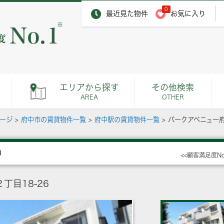
0
最近見た物件
お気に入り
※
エリアから探す
その他検索
AREA
OTHER
ページ
>
府中市の賃貸物件一覧
>
府中駅の賃貸物件一覧
>
パークアベニュー
中
<<顧客満足度N
丁目18-26