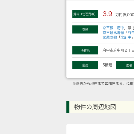
3.9
賃料（管理費等）
万円(5,00
京王線
「
府中
」駅 
交通
京王競馬場線
「
府
武蔵野線
「
北府中
府中市府中町２丁目
所在地
5階建
階建
面積
※過去から現在までに部屋まる。に掲
物件の周辺地図