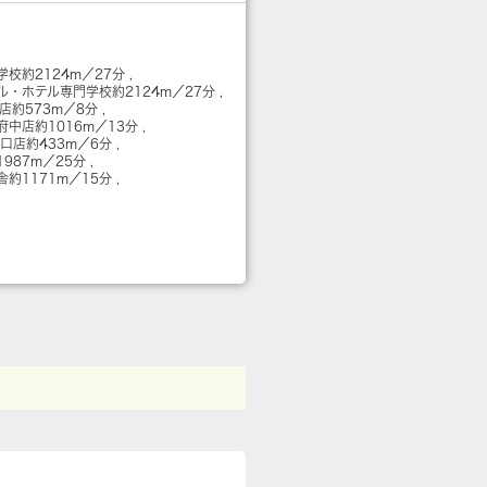
学校
約2124m／27分
ル・ホテル専門学校
約2124m／27分
店
約573m／8分
府中店
約1016m／13分
東口店
約433m／6分
1987m／25分
舎
約1171m／15分