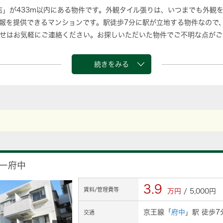
店」が433m以内にある物件です。外観タイル張りは、いつまでも外観
報を提供できるマンションです。駅徒歩7分に駅が立地する物件なので
せはお気軽にご連絡ください。お探しいただいた物件でご不明な点がご
続きをみる
ー府中
3.9
賃料/管理費等
万円
/ 5,000円
京王線「
府中
」駅 徒歩7
交通