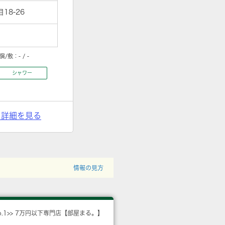
8-26
償/敷：
- / -
シャワー
> 詳細を見る
情報の見方
o.1>> 7万円以下専門店【部屋まる。】