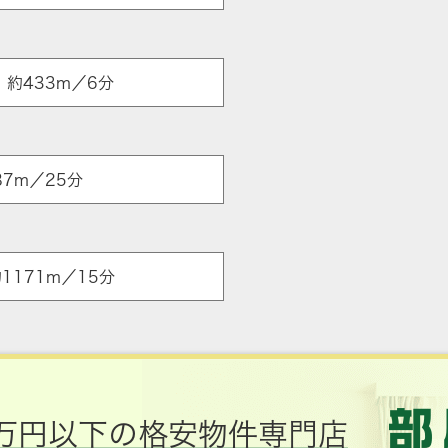
ア
約433m／6分
7m／25分
1171m／15分
万円以下の格安物件専門店