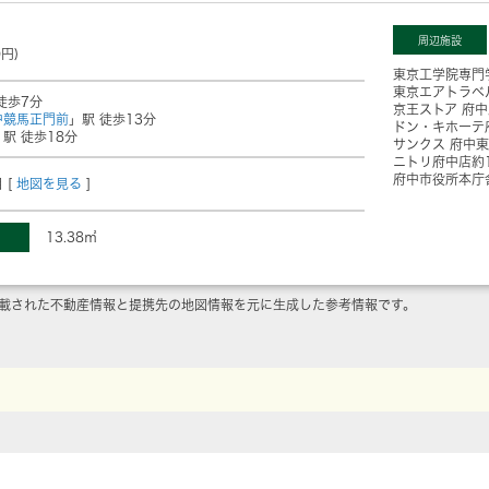
周辺施設
0円)
東京工学院専門
東京エアトラベ
徒歩7分
京王ストア 府中
中競馬正門前
」駅 徒歩13分
ドン・キホーテ
」駅 徒歩18分
サンクス 府中
ニトリ府中店
約
府中市役所本庁
 [
地図を見る
]
13.38㎡
載された不動産情報と提携先の地図情報を元に生成した参考情報です。