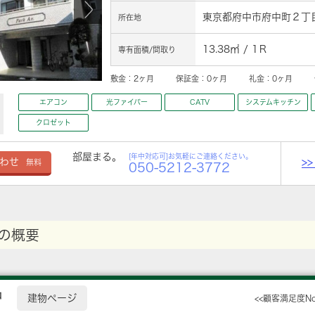
東京都府中市府中町２丁目1
所在地
13.38㎡ / 1Ｒ
専有面積/間取り
敷金：
2ヶ月
保証金：
0ヶ月
礼金：
0ヶ月
エアコン
光ファイバー
CATV
システムキッチン
クロゼット
部屋まる。
[年中対応可]お気軽にご連絡ください。
>
わせ
無料
050-5212-3772
の概要
中
建物ページ
<<顧客満足度N