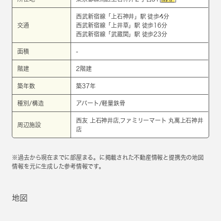
西武新宿線
「
上石神井
」駅 徒歩4分
交通
西武新宿線
「
上井草
」駅 徒歩16分
西武新宿線
「
武蔵関
」駅 徒歩23分
面積
-
階建
2階建
築年数
築37年
種別/構造
アパート/軽量鉄骨
西友 上石神井店,ファミリーマート 丸萬上石神井
周辺施設
店
※過去から現在までに部屋まる。に掲載された不動産情報と提携先の地図
情報を元に生成した参考情報です。
地図