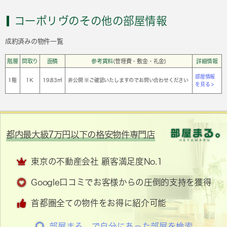
コーポリヴのその他の部屋情報
成約済みの物件一覧
階層
間取り
面積
参考賃料
(管理費・敷金・礼金)
詳細情報
部屋情報
1階
1Ｋ
19.83㎡
非公開 ※ご確認いたしますのでお問い合わせください
を見る >
都内最大級7万円以下の格安物件専門店
東京の不動産会社 顧客満足度No.1
Google口コミでお客様からの圧倒的支持を獲得
首都圏全ての物件をお得に紹介可能
部屋まる。で自分にあった部屋を検索