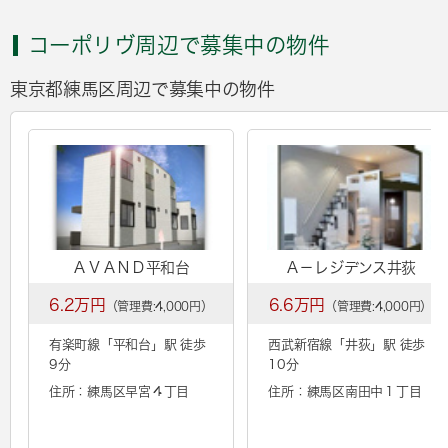
コーポリヴ周辺で募集中の物件
東京都練馬区周辺で募集中の物件
ＡＶＡＮＤ平和台
Ａ－レジデンス井荻
6.2万円
6.6万円
（管理費:4,000円）
（管理費:4,000円）
有楽町線「
平和台
」駅 徒歩
西武新宿線「
井荻
」駅 徒歩
9分
10分
住所：練馬区早宮４丁目
住所：練馬区南田中１丁目