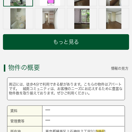
もっと見る
物件の概要
情報の見方
周辺には、徒歩4分で利用できる駅があります。こちらの物件はアパート
です。 城南コミュニティは、お客様のニーズにお応えするために豊富な
物件数を取り揃えております。ぜひご利用ください。
賃料
****
管理費等
****
所在地
東京都練馬区上石神井２丁目31[
MAP
]