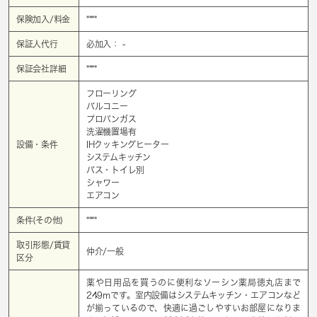
保険加入/料金
****
保証人代行
必加入： -
保証会社詳細
****
フローリング
バルコニー
プロパンガス
洗濯機置場有
設備・条件
IHクッキングヒーター
システムキッチン
バス・トイレ別
シャワー
エアコン
条件(その他)
****
取引形態/賃貸
仲介/一般
区分
薬や日用品を買うのに便利なソーシン薬局徳丸店まで
249mです。室内設備はシステムキッチン・エアコンなど
が揃っているので、快適に過ごしやすいお部屋になりま