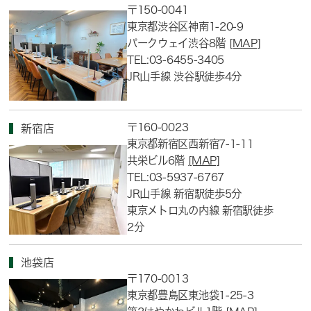
〒150-0041
東京都渋谷区神南1-20-9
パークウェイ渋谷8階
[MAP]
TEL:03-6455-3405
JR山手線 渋谷駅徒歩4分
〒160-0023
新宿店
東京都新宿区西新宿7-1-11
共栄ビル6階
[MAP]
TEL:03-5937-6767
JR山手線 新宿駅徒歩5分
東京メトロ丸の内線 新宿駅徒歩
2分
池袋店
〒170-0013
東京都豊島区東池袋1-25-3