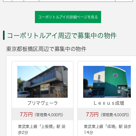
コーポリトルアイの詳細ページを見る
コーポリトルアイ周辺で募集中の物件
東京都板橋区周辺で募集中の物件
プリマヴェーラ
Ｌｅｘｕｓ成増
7万円
7万円
（管理費:4,000円）
（管理費:4,000円）
東武東上線「
上板橋
」駅 徒
東武東上線「
成増
」駅 徒歩
歩2分
14分