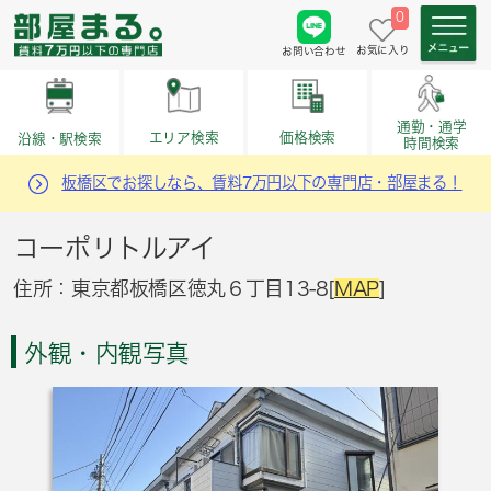
0
お気に入り
お問い合わせ
通勤・通学
価格検索
エリア検索
沿線・駅検索
時間検索
板橋区でお探しなら、賃料7万円以下の専門店・部屋まる！
コーポリトルアイ
住所：東京都板橋区徳丸６丁目13-8[
MAP
]
外観・内観写真