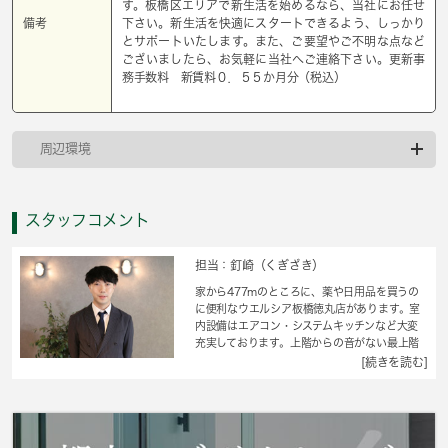
す。板橋区エリアで新生活を始めるなら、当社にお任せ
備考
下さい。新生活を快適にスタートできるよう、しっかり
とサポートいたします。また、ご要望やご不明な点など
ございましたら、お気軽に当社へご連絡下さい。更新事
務手数料 新賃料０．５５か月分（税込）
周辺環境
スタッフコメント
担当：釘崎（くぎざき）
家から477mのところに、薬や日用品を買うの
に便利なウエルシア板橋徳丸店があります。室
内設備はエアコン・システムキッチンなど大変
充実しております。上階からの音がない最上階
のお部屋です。保護者の方も安心できるよう、
[続きを読む]
管理人が巡回しています。初期費用を抑えられ
る敷金不要の物件です。板橋区での住まい探し
を当社スタッフがサポート致します。まずはご
希望条件などをお申しつけください。それを元
にお客様に合ったお住まいをご紹介いたしま