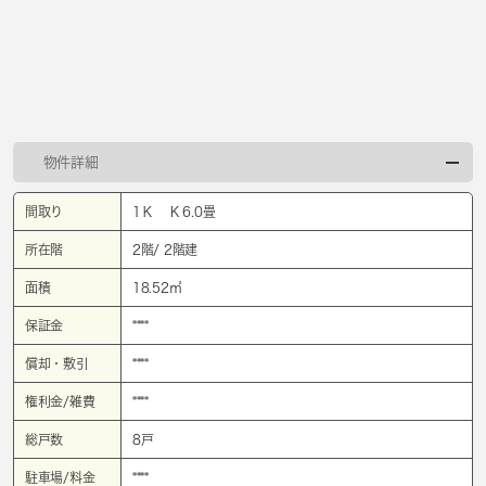
物件詳細
間取り
1Ｋ K 6.0畳
所在階
2階/ 2階建
面積
18.52㎡
保証金
****
償却・敷引
****
権利金/雑費
****
総戸数
8戸
駐車場/料金
****