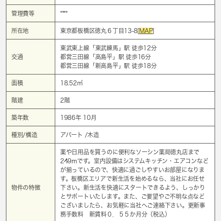
管理費等
****
所在地
東京都板橋区徳丸６丁目13-8[
MAP
]
東武東上線「
東武練馬
」駅 徒歩12分
交通
都営三田線「
高島平
」駅 徒歩16分
都営三田線「
新高島平
」駅 徒歩18分
面積
18.52㎡
階建
2階
築年数
1986年 10月
種別/構造
アパート /木造
薬や日用品を買うのに便利なソーシン薬局徳丸店まで
249mです。室内設備はシステムキッチン・エアコンなど
が揃っているので、快適に過ごしやすいお部屋になりま
す。板橋区エリアで新生活を始めるなら、当社にお任せ
物件の特徴
下さい。新生活を快適にスタートできるよう、しっかり
とサポートいたします。また、ご要望やご不明な点など
ございましたら、お気軽に当社へご連絡下さい。更新事
務手数料 新賃料０．５５か月分（税込）