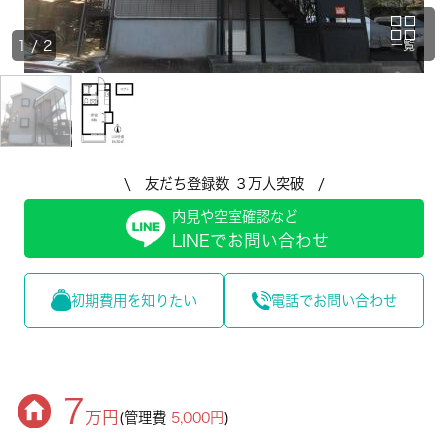
1
/
2
一覧
\ 友だち登録数 ３万人突破 /
内見や空室確認など
LINEでお問い合わせ
初期費用を知りたい
電話でお問い合わせ
7
万円
(管理費
5,000円
)