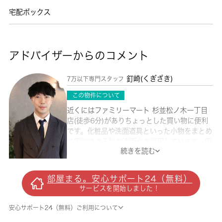
宅配ボックス
アドバイザーからのコメント
釘崎(くぎざき)
7万以下専門スタッフ
この物件について
近くにはファミリーマート 杉並松ノ木一丁目
店(徒歩6分)がありちょっとした買い物に便利
です。化粧品や洗面道具といった小物をまとめ
て収納できる独立洗面台を採用しています。収
続きを読む
納はシューズボックス・クロゼットなどが備え
付けられているので、衣類や日用品の収納に重
宝します。日々のお掃除も楽々な、フローリン
部屋まる。安心サポート24（無料）
グのアパートとなっています。こちらのアパー
サービスを開始しました！
トは閑静な住宅地にあります。杉並区の住まい
探しを応援する 城南コミュニティ。多くの方
安心サポート24（無料）ご利用について
に支持される地元の不動産会社として実績を重