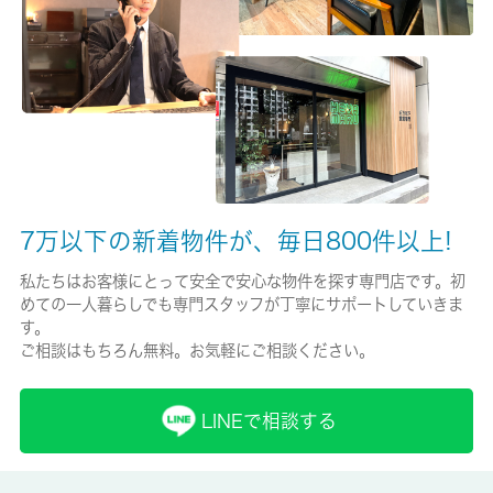
保険名/保険期間
-/2年
保証人代行
必加入
保証会社詳細
詳細はお問い合わせください。
7万以下の新着物件が、毎日800件以上!
賃貸区分/契約期間
私たちはお客様にとって安全で安心な物件を探す専門店です。初
めての一人暮らしでも専門スタッフが丁寧にサポートしていきま
一般/2年
す。
ご相談はもちろん無料。お気軽にご相談ください。
取引形態
仲介
LINEで相談する
備考
ファミリーマート 杉並松ノ木一丁目店まで徒歩6分と近場にコン