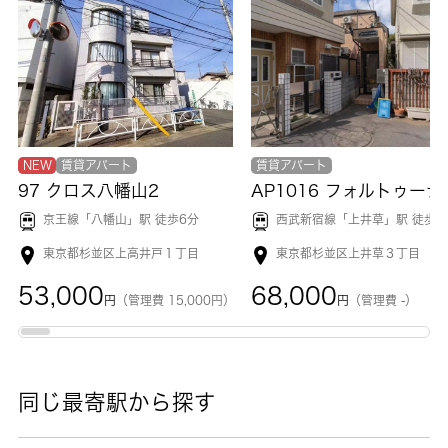
NEW
賃貸アパート
賃貸アパート
97 クロス八幡山2
AP1016 フ
京王線「
八幡山
」駅 徒歩6分
西武新宿線「
上井草
」駅 徒歩1
東京都杉並区上高井戸１丁目
東京都杉並区上井草３丁目
53,000
68,000
円
（管理費 15,000円）
円
（管理費 -）
同じ最寄駅から探す