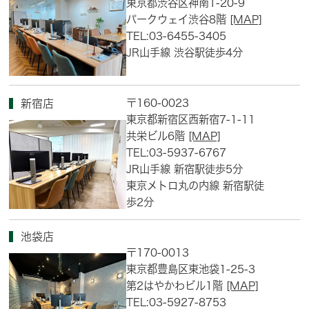
東京都渋谷区神南1-20-9
パークウェイ渋谷8階
[MAP]
TEL:03-6455-3405
JR山手線 渋谷駅徒歩4分
〒160-0023
新宿店
東京都新宿区西新宿7-1-11
共栄ビル6階
[MAP]
TEL:03-5937-6767
JR山手線 新宿駅徒歩5分
東京メトロ丸の内線 新宿駅徒
歩2分
池袋店
〒170-0013
東京都豊島区東池袋1-25-3
第2はやかわビル1階
[MAP]
TEL:03-5927-8753