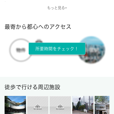
-
もっと見る
断熱性能
-
最寄から都心へのアクセス
目安光熱費
-
所要時間をチェック！
所在階
1階 / 2階建
面積
19.32㎡
徒歩で行ける周辺施設
保証金
0ヶ月
償却/敷引