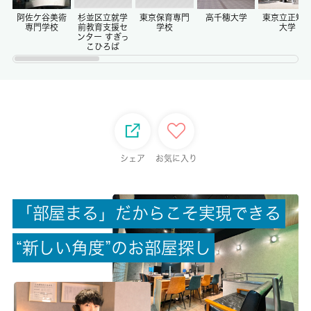
-/-
阿佐ケ谷美術
杉並区立就学
東京保育専門
高千穂大学
東京立正短
専門学校
前教育支援セ
学校
大学
ンター すぎっ
こひろば
権利金/雑費
-/-
総戸数
-
シェア
お気に入り
現状/入居可能日
空家/即時
「
部
屋
ま
る
」
だ
か
ら
こ
そ
実
現
で
き
る
駐車場/料金
-/-
“
新
し
い
角
度
”
の
お
部
屋
探
し
保険加入/料金
有/20000円