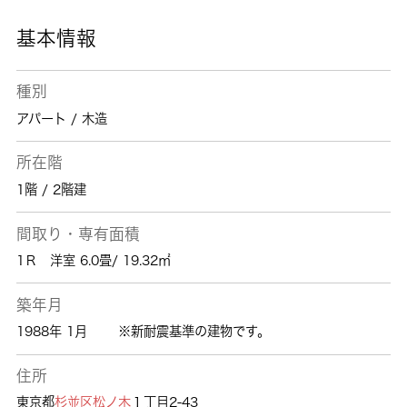
ねてきました、住まい探しのことなら是非当社
にお任せ下さい。
基本情報
種別
アパート / 木造
所在階
1階 / 2階建
間取り・専有面積
1Ｒ 洋室 6.0畳/ 19.32㎡
築年月
1988年 1月
※新耐震基準の建物です。
住所
東京都
杉並区
松ノ木
１丁目2-43