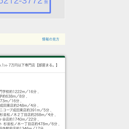
5212-3772
無
情報の見方
o.1>> 7万円以下専門店【部屋まる。】
門学校
約1222m／16分
学
約638m／8分
273m／16分
 成田東店
約248m／4分
ミニコープ成田東店
約391m／5分
 杉並松ノ木２丁目店
約268m／4分
佐ヶ谷店
約1740m／22分
ト 杉並松ノ木一丁目店
約478m／6分
高円寺駅前店
約1346m／17分