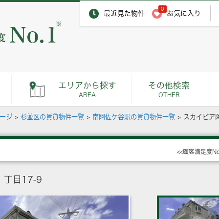
0
最近見た物件
お気に入り
※
エリアから探す
その他検索
AREA
OTHER
ページ
>
杉並区の賃貸物件一覧
>
南阿佐ケ谷駅の賃貸物件一覧
>
スカイピア
<<顧客満足度N
丁目17-9