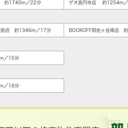
店 約1740m／22分
ゲオ高円寺店 約1254m／
駅前店 約1346m／17分
BOOKOFF阿佐ヶ谷南店 約
m／15分
m／18分