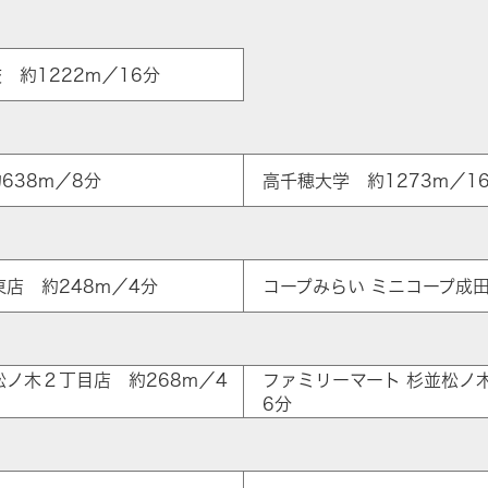
 約1222m／16分
638m／8分
高千穂大学 約1273m／1
東店 約248m／4分
コープみらい ミニコープ成田
ア
松ノ木２丁目店 約268m／4
ファミリーマート 杉並松ノ
6分