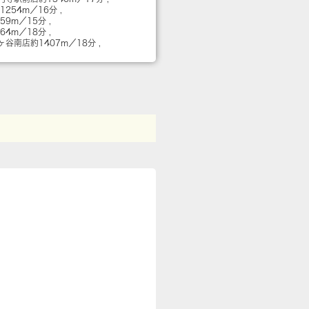
1254m／16分
159m／15分
364m／18分
佐ヶ谷南店
約1407m／18分