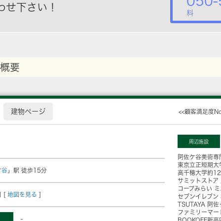
050-
わせ下さい！
料
概要
建物ページ
<<顧客満足度N
周辺施設
阿佐ケ谷美術専
東京立正短期大
ケ谷
」駅 徒歩15分
高千穂大学
約1
サミットストア
コープみらい 
 [
地図を見る
]
セブンイレブン
TSUTAYA 阿
ファミリーマー
-
BOOKOFF新