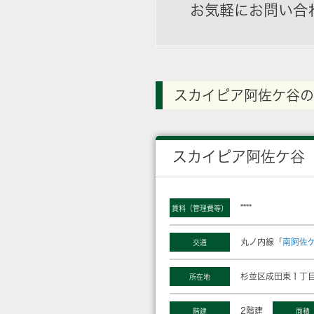
お気軽にお問い合
スカイピア阿佐ケ谷の
スカイピア阿佐ケ谷
****
賃料（管理費等）
丸ノ内線「
南阿佐
交通
杉並区成田東１丁目
所在地
2階建
階建
面積