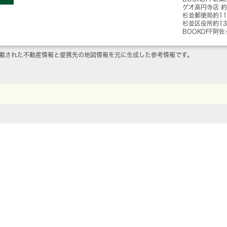
ゲオ高円寺店
約
杉並郵便局
約1
杉並区役所
約1
BOOKOFF阿
載された不動産情報と提携先の地図情報を元に生成した参考情報です。