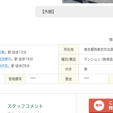
【外観】
情
所在地
東京都西東京市北原
田無
」駅 徒歩12分
西武柳沢
」駅 徒歩16分
種別/構造
マンション /鉄骨造
東伏見
」駅 徒歩28分
向き
南
管理費等
****
敷金
****
スタッフコメント