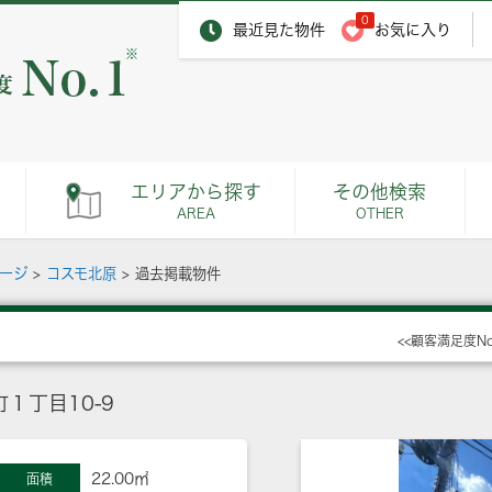
0
最近見た物件
お気に入り
※
エリアから探す
その他検索
AREA
OTHER
ページ
>
コスモ北原
>
過去掲載物件
<<顧客満足度N
１丁目10-9
22.00㎡
面積