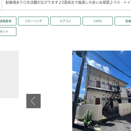
駐輪場あり◎生活圏が広がります♪2面採光で風通しの良いお部屋♪バス・トイ
濯機置場
フローリング
エアコン
CATV
駐
ゼット