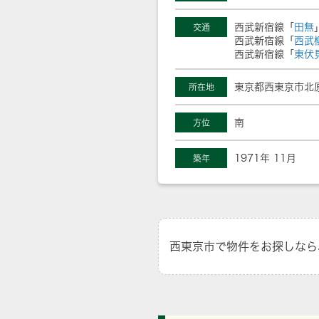
西武新宿線「
田無
交通
西武新宿線「
西武
西武新宿線「
東伏
東京都西東京市北原
所在地
南
方位
1971年 11月
築年
西東京市で物件をお探しなら