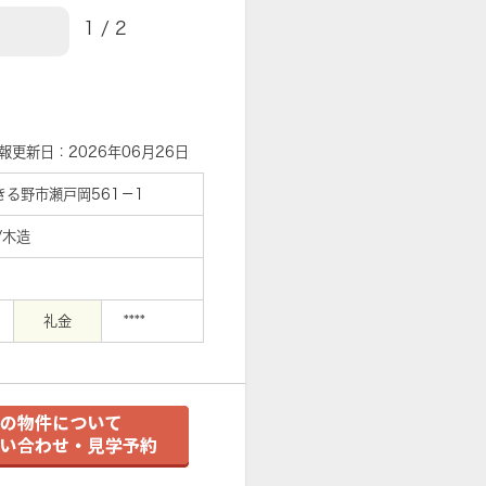
1
/
2
【外観】
報更新日：2026年06月26日
きる野市瀬戸岡561－1
/木造
礼金
****