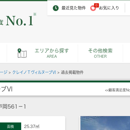
0
最近見た物件
お気に入り
※
エリアから探す
その他検索
AREA
OTHER
ページ
>
クレイノＴヴィルヌーブⅥ
>
過去掲載物件
ーブⅥ
<<顧客満足度N
岡561－1
25.37㎡
面積