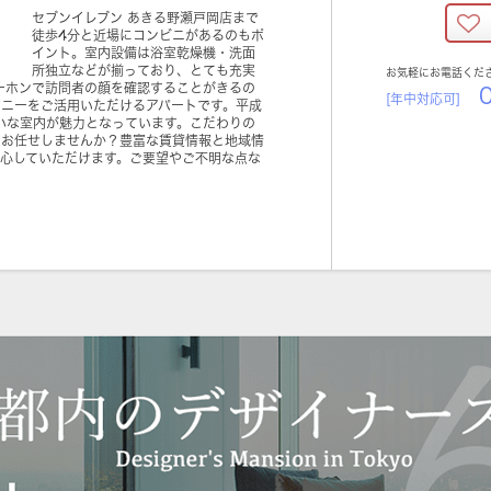
セブンイレブン あきる野瀬戸岡店まで
徒歩4分と近場にコンビニがあるのもポ
イント。室内設備は浴室乾燥機・洗面
所独立などが揃っており、とても充実
お気軽にお電話くだ
ーホンで訪問者の顔を確認することがきるの
0
[年中対応可]
コニーをご活用いただけるアパートです。平成
いな室内が魅力となっています。こだわりの
にお任せしませんか？豊富な賃貸情報と地域情
安心していただけます。ご要望やご不明な点な