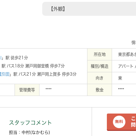
【外観】
情
所在地
東京都あ
川
」駅 徒歩21分
」駅 バス18分 瀬戸岡御堂橋 停歩7分
種別/構造
アパート 
蔵引田
」駅 バス21分 瀬戸岡上賀多 停歩3分
向き
東
管理費等
****
敷金
****
スタッフコメント
担当：中村(なかむら)