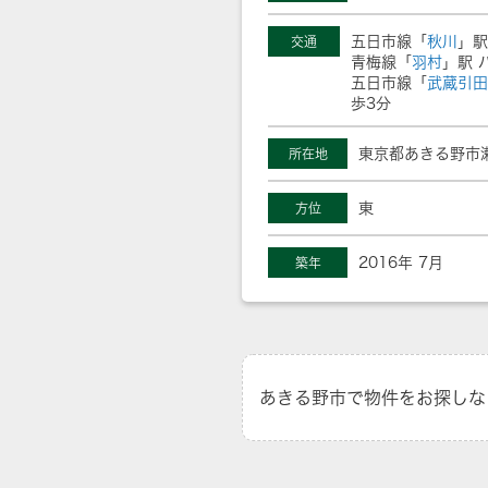
五日市線「
秋川
」駅
交通
青梅線「
羽村
」駅 
五日市線「
武蔵引田
歩3分
東京都あきる野市瀬
所在地
東
方位
2016年 7月
築年
あきる野市で物件をお探しな