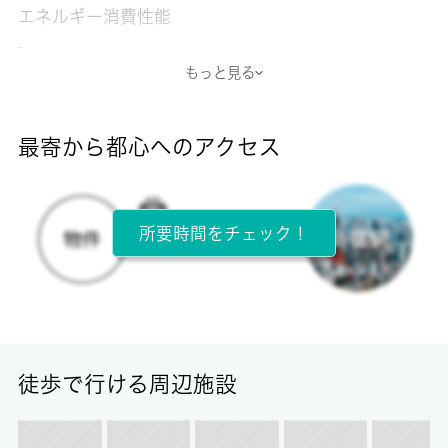
エネルギー消費性能
-
もっと見る
断熱性能
-
最寄から都心へのアクセス
目安光熱費
-
所要時間をチェック！
所在階
2階 / 2階建
面積
21.73㎡
徒歩で行ける周辺施設
保証金
-