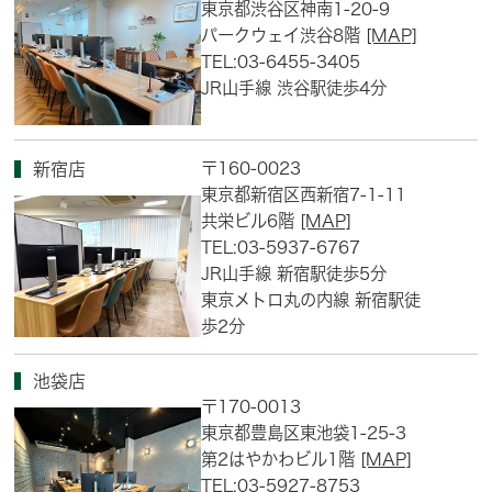
東京都渋谷区神南1-20-9
パークウェイ渋谷8階
[MAP]
TEL:03-6455-3405
JR山手線 渋谷駅徒歩4分
〒160-0023
新宿店
東京都新宿区西新宿7-1-11
共栄ビル6階
[MAP]
TEL:03-5937-6767
JR山手線 新宿駅徒歩5分
東京メトロ丸の内線 新宿駅徒
歩2分
池袋店
〒170-0013
東京都豊島区東池袋1-25-3
第2はやかわビル1階
[MAP]
TEL:03-5927-8753