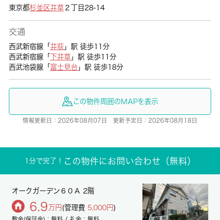
東京都
杉並区
井草
２丁目28-14
交通
西武新宿線「
井荻
」駅 徒歩11分
西武新宿線「
下井草
」駅 徒歩11分
西武池袋線「
富士見台
」駅 徒歩18分
この物件周囲のMAPを表示
情報更新日：2026年08月07日 更新予定日：2026年08月18日
この物件にお問い合わせ（無料）
1分で完了！
オークガーデン６０Ａ 2階
6.9
万円
(管理費
5,000円
)
敷金(保証金)：無料 / 礼金：無料