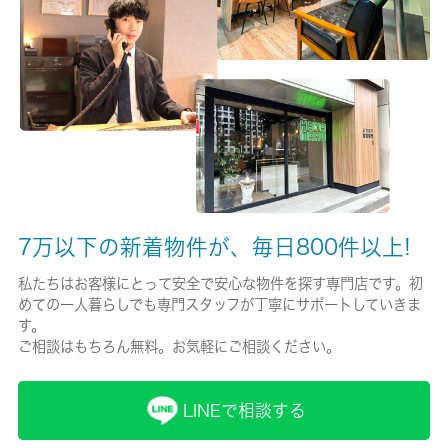
無/-
保険名/保険期間
-/-
保証人代行
必加入
保証会社詳細
7万以下の新着物件が、毎日800件以上!
賃料総額１００％【月次１．５～２％必要審査】
私たちはお客様にとって安全で安心な物件を探す専門店です。初
賃貸区分/契約期間
めての一人暮らしでも専門スタッフが丁寧にサポートしていきま
一般/2年
す。
ご相談はもちろん無料。お気軽にご相談ください。
取引形態
仲介
LINEで相談する