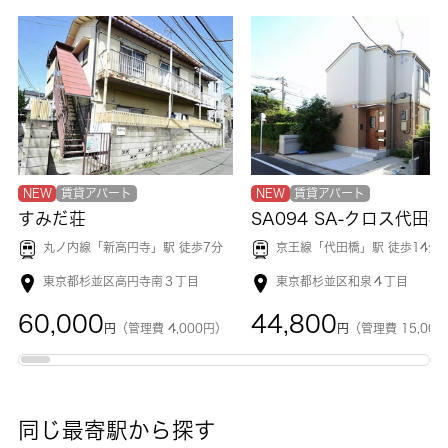
NEW
賃貸アパート
NEW
賃貸アパート
すみだ荘
SA094 SA-クロス代田橋
丸ノ内線「
新高円寺
」駅 徒歩7分
京王線「
代田橋
」駅 徒歩14分
東京都杉並区高円寺南３丁目
東京都杉並区和泉４丁目
60,000
44,800
円
（管理費 4,000円）
円
（管理費 15,00
同じ最寄駅から探す