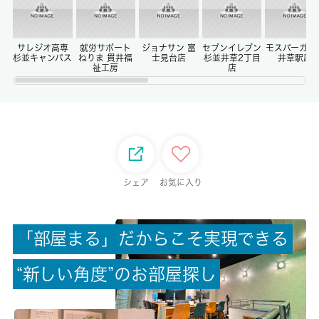
償却/敷引
-/-
サレジオ高専
就労サポート
ジョナサン 富
セブンイレブン
モスバーガー
杉並キャンパス
ねりま 貫井福
士見台店
杉並井草2丁目
井草駅店
祉工房
店
権利金/雑費
-/-
総戸数
-
シェア
お気に入り
現状/入居可能日
空家/即時
「
部
屋
ま
る
」
だ
か
ら
こ
そ
実
現
で
き
る
駐車場/料金
“
新
し
い
角
度
”
の
お
部
屋
探
し
-/-
保険加入/料金