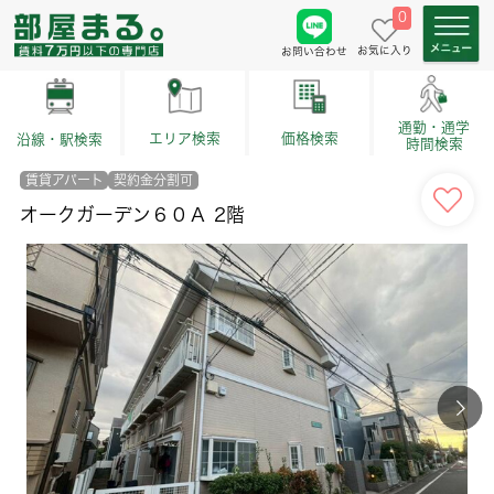
0
お気に入り
お問い合わせ
通勤・通学
価格検索
エリア検索
沿線・駅検索
時間検索
賃貸アパート
契約金分割可
オークガーデン６０Ａ 2階