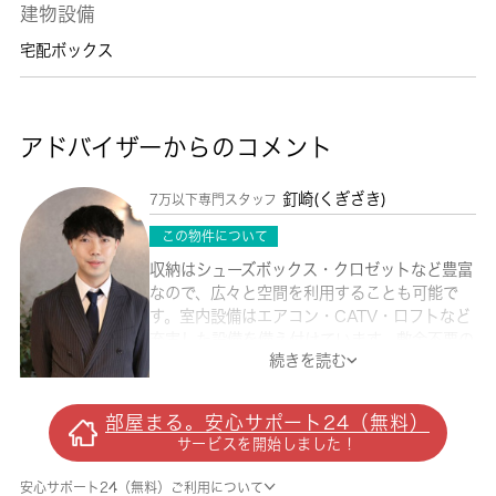
建物設備
宅配ボックス
アドバイザーからのコメント
釘崎(くぎざき)
7万以下専門スタッフ
この物件について
収納はシューズボックス・クロゼットなど豊富
なので、広々と空間を利用することも可能で
す。室内設備はエアコン・CATV・ロフトなど
充実した設備を備え付けています。敷金不要の
続きを読む
物件なので、初期費用を抑えることができま
す。お部屋とキッチンに仕切りがある、1Kの
物件です。令和8年7月のお引越しができる予
部屋まる。安心サポート24（無料）
定のうれしい物件になっております。住みやす
サービスを開始しました！
い環境が嬉しい賃貸物件です。杉並区の住まい
探しを 城南コミュニティにお手伝いさせてく
安心サポート24（無料）ご利用について