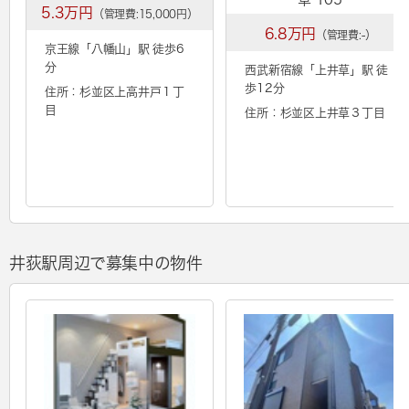
5.3万円
（管理費:15,000円）
6.8万円
（管理費:-）
京王線「
八幡山
」駅 徒歩6
分
西武新宿線「
上井草
」駅 徒
歩12分
住所：杉並区上高井戸１丁
目
住所：杉並区上井草３丁目
井荻駅周辺で募集中の物件