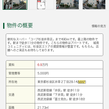
物件の概要
情報の見方
便利なスーパー「コープ杉並井草店」まで490mです。最上階の物件で
す。駅まで徒歩11分の物件です。こちらの物件はアパートです。 城南
コミュニティには、杉並区エリアの賃貸情報が豊富です。もちろん、店
舗へのご来店もお待ちしております。
賃料
6.9
万円
管理費等
5,000円
所在地
東京都杉並区井草２丁目28-14[
MAP
]
西武新宿線
「
井荻
」駅 徒歩11分
交通
西武新宿線
「
下井草
」駅 徒歩11分
西武池袋線
「
富士見台
」駅 徒歩18分
面積
21.73㎡