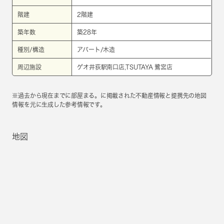
階建
2階建
築年数
築28年
種別/構造
アパート/木造
周辺施設
ゲオ井荻駅南口店,TSUTAYA 鷺宮店
※過去から現在までに部屋まる。に掲載された不動産情報と提携先の地図
情報を元に生成した参考情報です。
地図