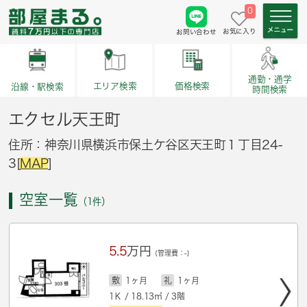
0
お気に入り
お問い合わせ
通勤・通学
価格検索
エリア検索
沿線・駅検索
時間検索
エクセル天王町
住所：神奈川県横浜市保土ケ谷区天王町１丁目24-
3[
MAP
]
空室一覧
（1件）
5.5
万円
(管理費：-)
敷
1ヶ月
礼
1ヶ月
1Ｋ / 18.13㎡ / 3階