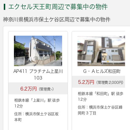
エクセル天王町周辺で募集中の物件
神奈川県横浜市保土ケ谷区周辺で募集中の物件
AP411 プラチナム上星川
Ｇ・Ａヒルズ和田町
103
5.2万円
（管理費:2,000円）
6.2万円
（管理費:-）
相鉄本線「
和田町
」駅 徒歩
12分
相鉄本線「
上星川
」駅 徒歩
12分
住所：横浜市保土ケ谷区峰
岡町３丁目
住所：横浜市保土ケ谷区坂
本町