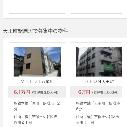
天王町駅周辺で募集中の物件
ＭＥＬＤＩＡ星川
ＲＥＯＮ天王町
6.1万円
6万円
（管理費:3,000円）
（管理費:5,000円）
相鉄本線「
星川
」駅 徒歩12
相鉄本線「
天王町
」駅 徒歩
分
6分
住所：横浜市保土ケ谷区峰
住所：横浜市保土ケ谷区天
岡町２丁目
王町１丁目