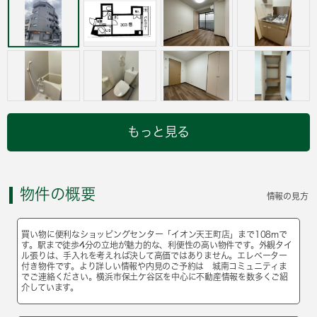
もっと見る
物件の概要
情報の見方
買い物に便利なショッピングセンター「イオン天王町店」まで108mで
す。駅まで徒歩4分の立地が魅力的な、利便性の高い物件です。外観タイ
ル張りは、手入れを考えれば決して高価ではありません。エレベーター
付き物件です。より詳しい情報や内見のご予約は 城南コミュニティま
でご連絡ください。横浜市保土ケ谷区を中心に不動産情報を数多くご紹
介しています。