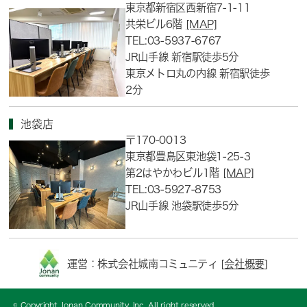
東京都新宿区西新宿7-1-11
共栄ビル6階
[MAP]
TEL:03-5937-6767
JR山手線 新宿駅徒歩5分
東京メトロ丸の内線 新宿駅徒歩
2分
池袋店
〒170-0013
東京都豊島区東池袋1-25-3
第2はやかわビル1階
[MAP]
TEL:03-5927-8753
JR山手線 池袋駅徒歩5分
運営：株式会社城南コミュニティ [
会社概要
]
© Copyright Jonan Community, Inc. All right reserved.