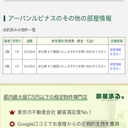
アーバンルピナスのその他の部屋情報
成約済みの物件一覧
階層
間取り
面積
参考賃料
(管理費・敷金・礼金)
詳細情報
部屋情報
3階
1Ｒ
32.39㎡
非公開 ※ご確認いたしますのでお問い合わせください
を見る >
部屋情報
3階
1Ｒ
32.39㎡
非公開 ※ご確認いたしますのでお問い合わせください
を見る >
都内最大級7万円以下の格安物件専門店
東京の不動産会社 顧客満足度No.1
Google口コミでお客様からの圧倒的支持を獲得