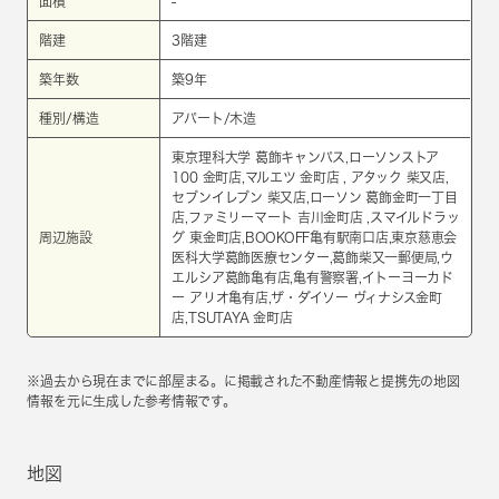
面積
-
階建
3階建
築年数
築9年
種別/構造
アパート/木造
東京理科大学 葛飾キャンパス,ローソンストア
100 金町店,マルエツ 金町店 , アタック 柴又店,
セブンイレブン 柴又店,ローソン 葛飾金町一丁目
店,ファミリーマート 吉川金町店 ,スマイルドラッ
周辺施設
グ 東金町店,BOOKOFF亀有駅南口店,東京慈恵会
医科大学葛飾医療センター,葛飾柴又一郵便局,ウ
エルシア葛飾亀有店,亀有警察署,イトーヨーカド
ー アリオ亀有店,ザ・ダイソー ヴィナシス金町
店,TSUTAYA 金町店
※過去から現在までに部屋まる。に掲載された不動産情報と提携先の地図
情報を元に生成した参考情報です。
地図