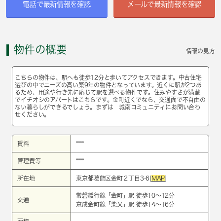
電話で最新情報を確認
メールで最新情報を確認
物件の概要
情報の見方
こちらの物件は、駅へも徒歩12分と歩いてアクセスできます。中古住宅
選びの中でニーズの高い築9年の物件となっています。近くに駅が2つあ
るため、用途や行き先に応じて駅を選べる物件です。住みやすさが満載
でイチオシのアパートはこちらです。金町近くでなら、交通面で不自由の
ない暮らしができるでしょう。まずは 城南コミュニティにお問い合わ
せください。
賃料
****
管理費等
****
所在地
東京都葛飾区金町２丁目3-6[
MAP
]
常磐緩行線
「
金町
」駅 徒歩10～12分
交通
京成金町線
「
柴又
」駅 徒歩14～16分