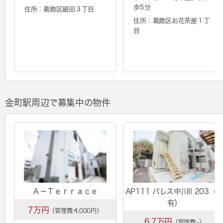
歩5分
住所：葛飾区細田３丁目
住所：葛飾区お花茶屋１丁
目
金町駅周辺で募集中の物件
Ａ－Ｔｅｒｒａｃｅ
AP111 パレス中川II 203（
有）
7万円
（管理費:4,000円）
6.7万円
（管理費:-）